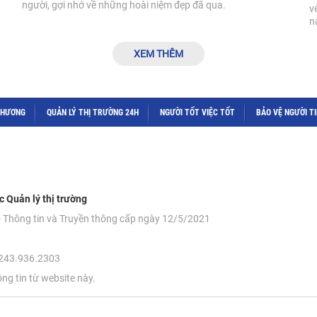
người, gợi nhớ về những hoài niệm đẹp đã qua.
v
n
XEM THÊM
THƯƠNG
QUẢN LÝ THỊ TRƯỜNG 24H
NGƯỜI TỐT VIỆC TỐT
BẢO VỆ NGƯỜI T
c Quản lý thị trường
ộ Thông tin và Truyền thông cấp ngày 12/5/2021
 0243.936.2303
ông tin từ website này.