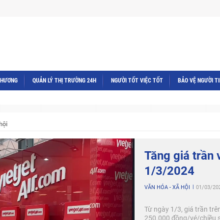
THƯƠNG
QUẢN LÝ THỊ TRƯỜNG 24H
NGƯỜI TỐT VIỆC TỐT
BẢO VỆ NGƯỜI T
hội
Tăng giá trần 
1/3/2024
VĂN HÓA - XÃ HỘI
01/03/20
Từ ngày 1/3, giá trần tr
250.000 đồng/vé/chiều s