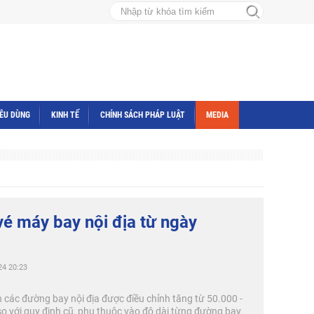
IÊU DÙNG
KINH TẾ
CHÍNH SÁCH PHÁP LUẬT
MEDIA
vé máy bay nội địa từ ngày
24 20:23
ên các đường bay nội địa được điều chỉnh tăng từ 50.000 -
o với quy định cũ, phụ thuộc vào độ dài từng đường bay.