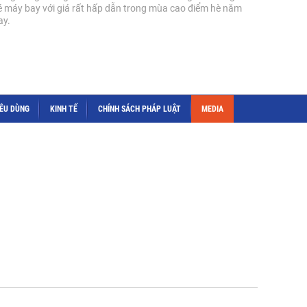
é máy bay với giá rất hấp dẫn trong mùa cao điểm hè năm
ay.
IÊU DÙNG
KINH TẾ
CHÍNH SÁCH PHÁP LUẬT
MEDIA