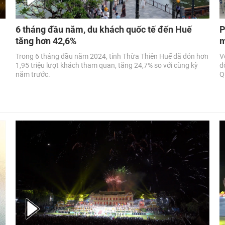
6 tháng đầu năm, du khách quốc tế đến Huế
P
tăng hơn 42,6%
m
Trong 6 tháng đầu năm 2024, tỉnh Thừa Thiên Huế đã đón hơn
V
1,95 triệu lượt khách tham quan, tăng 24,7% so với cùng kỳ
đ
năm trước.
Q
t