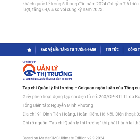
khách quốc tế trong 5 tháng đầu năm 2024 đạt gần 7,6 triệu
lượt, tăng 64,9% so với cùng kỳ năm 2023.
BẢO VỆ NỀN TẢNG TƯ TƯỞNG ĐẢNG
TIN TỨC
CÔNG 
Tạp chí Quản lý thị trường – Cơ quan ngôn luận của Tổng cụ
Giấy phép hoạt động tạp chí điện tử số: 260/GP-BTTTT do B
Tổng Biên tập: Nguyễn Minh Phương
Địa chỉ: 91 Đinh Tiên Hoàng, Hoàn Kiếm, Hà Nội. Điện thoại:
Ghi rõ nguồn "Tạp chí Quản lý thị trường" khi phát hành lại th
Based on MasterCMS Ultimate Edition v2.9 2024