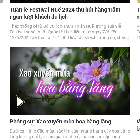
Tuần lễ Festival Huế 2024 thu hút hàng trăm
T
ngàn lượt khách du lịch
n
Theo thống kê từ Sở Du lịch Thừa Thiên Huế, trong Tuần lễ
V
Festival nghệ thuật Quốc tế Huế diễn ra từ ngày 7/6 đến
F
12/6/2024 đã thu hút 101.000 lượt du khách, trong đó, khách
1
lưu trú ước đạt 49.000 lượt.
Phóng sự: Xao xuyến mùa hoa bằng lăng
V
b
Dưới cái nắng đầu mùa, sắc tím của những hàng cây hoa bằng
lăng không chỉ tạo cảm giác mát mẻ, mà còn làm dịu lòng
H