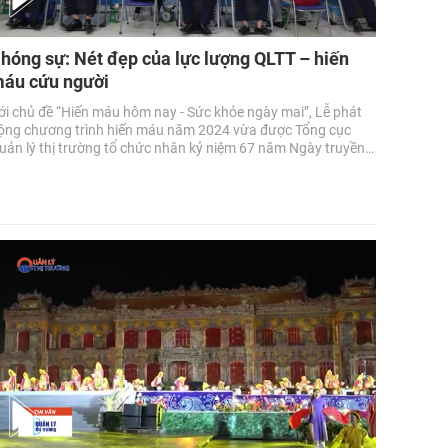
hóng sự: Nét đẹp của lực lượng QLTT – hiến
áu cứu người
ới chủ đề “Hiến máu hôm nay - Sức khỏe ngày mai”, Lễ phát
ộng chương trình hiến máu năm 2024 vừa được Tổng cục
uản lý thị trường tổ chức nhân kỷ niệm 67 năm Ngày truyền
hống lực lượng (03/7/1957 - 03/7/2024).