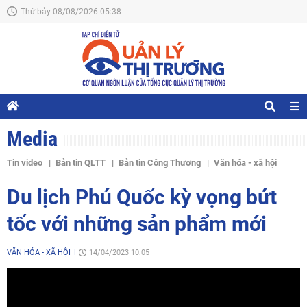
Thứ bảy 08/08/2026 05:38
Media
Tin video
Bản tin QLTT
Bản tin Công Thương
Văn hóa - xã hội
Du lịch Phú Quốc kỳ vọng bứt
tốc với những sản phẩm mới
VĂN HÓA - XÃ HỘI
14/04/2023 10:05