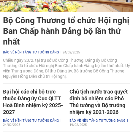
Bộ Công Thương tổ chức Hội nghị
Ban Chấp hành Đảng bộ lần thứ
nhất
BẢO VỆ NỀN TẢNG TƯ TƯỞNG ĐẢNG
24/02/2025
Chiều ngày 23/2, tại trụ sở Bộ Công Thương, Đảng ủy Bộ Công
Thương đã tổ chức Hội nghị Ban Chấp hành Đảng bộ lần thứ nhất. Uỷ
viên Trung ương Đảng, Bí thư Đảng ủy, Bộ trưởng Bộ Công Thương
Nguyễn Hồng Diên chủ trì Hội nghị.
Đại hội các chi bộ trực
Chủ tịch nước trao quyết
thuộc Đảng ủy Cục QLTT
định bổ nhiệm các Phó
Hoà Bình nhiệm kỳ 2025-
Thủ tướng và Bộ trưởng
2027
nhiệm kỳ 2021-2026
BẢO VỆ NỀN TẢNG TƯ TƯỞNG ĐẢNG
BẢO VỆ NỀN TẢNG TƯ TƯỞNG ĐẢNG
24/02/2025
19/02/2025