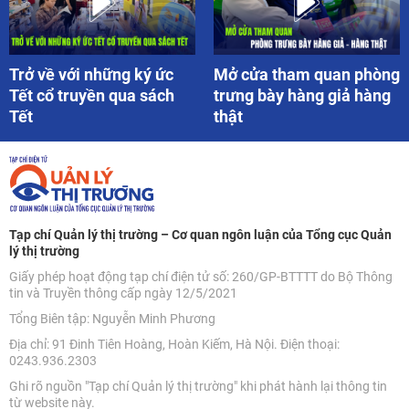
Trở về với những ký ức
Mở cửa tham quan phòng
Tết cổ truyền qua sách
trưng bày hàng giả hàng
Tết
thật
Tạp chí Quản lý thị trường – Cơ quan ngôn luận của Tổng cục Quản
lý thị trường
Giấy phép hoạt động tạp chí điện tử số: 260/GP-BTTTT do Bộ Thông
tin và Truyền thông cấp ngày 12/5/2021
Tổng Biên tập: Nguyễn Minh Phương
Địa chỉ: 91 Đinh Tiên Hoàng, Hoàn Kiếm, Hà Nội. Điện thoại:
0243.936.2303
Ghi rõ nguồn "Tạp chí Quản lý thị trường" khi phát hành lại thông tin
từ website này.