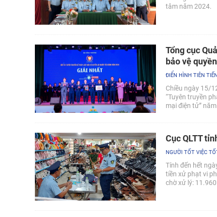
tâm năm 2024.
Tổng cục Quản
bảo vệ quyền 
ĐIỂN HÌNH TIÊN TIẾ
Chiều ngày 15/12
“Tuyên truyền phá
mại điện tử” năm 
truyền pháp luật 
Cục QLTT tỉn
NGƯỜI TỐT VIỆC TỐ
Tính đến hết ngà
tiền xử phạt vi p
chờ xử lý: 11.96