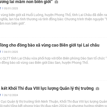
ương lai mầm non biên giới”
T
05/01/2025
i vùng biên giới xã Huổi Luông, huyện Phong Thổ, tỉnh Lai Châu đã diễn r
nghĩa, lan tỏa tình thương và tình đồng bào: Chương trình thiện nguyện 
ầm non biên giới".
đồng cho đồng bào xã vùng cao Biên giới tại Lai châu
T
04/01/2025
ục QLTT tỉnh Lai Châu vừa phối hợp với Đồn Biên phòng Dào San tổ chức 
 đồng bào xã vùng cao Biên giới Dào San, huyện Phong Thổ.
 kết Khối Thi đua VIII lực lượng Quản lý thị trường
T
26/12/2024
 Cục Quản lý thị trường tỉnh Ninh Thuận, Khối Thi đua VIII lực lượng Quản 
ội nghị tổng kết phong trào thi đua năm 2024 và phương hướng nhiệm v