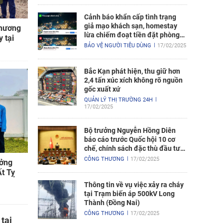
Cảnh báo khẩn cấp tình trạng
giả mạo khách sạn, homestay
 hương
lừa chiếm đoạt tiền đặt phòng
 tại
nghỉ
BẢO VỆ NGƯỜI TIÊU DÙNG
17/02/2025
Bắc Kạn phát hiện, thu giữ hơn
2,4 tấn xúc xích không rõ nguồn
gốc xuất xứ
QUẢN LÝ THỊ TRƯỜNG 24H
17/02/2025
Bộ trưởng Nguyễn Hồng Diên
báo cáo trước Quốc hội 10 cơ
chế, chính sách đặc thù đầu tư
xây dựng Dự án điện hạt nhân
CÔNG THƯƠNG
17/02/2025
ưởng
Ninh Thuận
Ất Tỵ
Thông tin về vụ việc xảy ra cháy
tại Trạm biến áp 500kV Long
Thành (Đồng Nai)
CÔNG THƯƠNG
17/02/2025
 tại