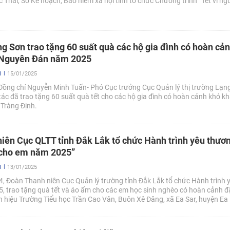
 Thái, Sở Kế hoạch, Bảo hiểm xã hội tỉnh tổ chức Chương trình “Tết vì ng
ỵ năm 2025 tại xã Hợp Thành, huyện Phú Lương, tỉnh Thái Nguyên.
g Sơn trao tặng 60 suất quà các hộ gia đình có hoàn cả
t Nguyên Đán năm 2025
N
15/01/2025
Đồng chí Nguyễn Minh Tuấn- Phó Cục trưởng Cục Quản lý thị trường Lạn
ác đã trao tặng 60 suất quà tết cho các hộ gia đình có hoàn cảnh khó kh
 Tràng Định.
iên Cục QLTT tỉnh Đắk Lắk tổ chức Hành trình yêu thươn
 cho em năm 2025”
N
13/01/2025
 Đoàn Thanh niên Cục Quản lý trường tỉnh Đắk Lắk tổ chức Hành trình 
 trao tặng quà tết và áo ấm cho các em học sinh nghèo có hoàn cảnh đặ
n hiệu Trường Tiểu học Trần Cao Vân, Buôn Xê Đăng, xã Ea Sar, huyện Ea K