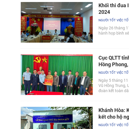
Khối thi đua
2024
NGƯỜI TỐT VIỆC TỐ
Ngày 26 tháng 11
hành họp bình xé
Cục QLTT tỉn
Hồng Phong, 
NGƯỜI TỐT VIỆC TỐ
Ngày 5 tháng 11 
Vũ Hồng Trung, U
đoàn kết toàn dâ
huyện Bình Gia, 
Khánh Hòa: K
kết cho hộ n
NGƯỜI TỐT VIỆC TỐ