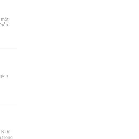
a một
"Thắp
“gian
lý thị
ụ trọng