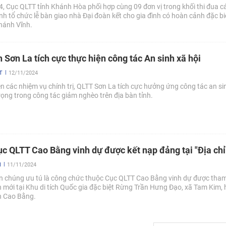
 Cục QLTT tỉnh Khánh Hòa phối hợp cùng 09 đơn vị trong khối thi đua c
nh tổ chức lễ bàn giao nhà Đại đoàn kết cho gia đình có hoàn cảnh đặc bi
hánh Vĩnh.
 Sơn La tích cực thực hiện công tác An sinh xã hội
T
12/11/2024
n các nhiệm vụ chính trị, QLTT Sơn La tích cực hưởng ứng công tác an sin
ọng trong công tác giảm nghèo trên địa bàn tỉnh.
c QLTT Cao Bằng vinh dự được kết nạp đảng tại "Địa chỉ
N
11/11/2024
n chúng ưu tú là công chức thuộc Cục QLTT Cao Bằng vinh dự được tha
n mới tại Khu di tích Quốc gia đặc biệt Rừng Trần Hưng Đạo, xã Tam Kim,
h Cao Bằng.