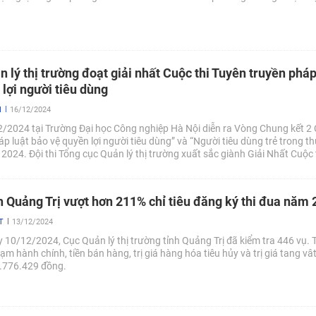
 lý thị trường đoạt giải nhất Cuộc thi Tuyên truyền pháp
lợi người tiêu dùng
N
16/12/2024
/2024 tại Trường Đại học Công nghiệp Hà Nội diễn ra Vòng Chung kết 2 C
p luật bảo vệ quyền lợi người tiêu dùng” và “Người tiêu dùng trẻ trong t
2024. Đội thi Tổng cục Quản lý thị trường xuất sắc giành Giải Nhất Cuộc 
bảo vệ quyền lợi người tiêu dùng với số điểm gần như tuyệt đối 49,17/50 
h Quảng Trị vượt hơn 211% chỉ tiêu đăng ký thi đua năm
T
13/12/2024
y 10/12/2024, Cục Quản lý thị trường tỉnh Quảng Trị đã kiểm tra 446 vụ. 
hạm hành chính, tiền bán hàng, trị giá hàng hóa tiêu hủy và trị giá tang vâ
0.776.429 đồng.