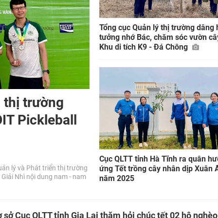
Tổng cục Quản lý thị trường dâng
tưởng nhớ Bác, chăm sóc vườn cây
Khu di tích K9 - Đá Chông
 thị trường
IT Pickleball
Cục QLTT tỉnh Hà Tĩnh ra quân h
ứng Tết trồng cây nhân dịp Xuân 
n lý và Phát triển thị trường
 Giải Nhì nội dung nam - nam
năm 2025
 sở Cục QLTT tỉnh Gia Lai thăm hỏi chúc tết 02 hộ nghèo