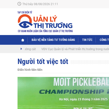
Thứ bảy 08/08/2026 21:11
BẢO VỆ NỀN TẢNG TƯ TƯỞNG ĐẢNG
TIN TỨC
CÔNG 
hàng đường cát
VĐV Cục Quản lý và Phát triển thị trường trong nước đạt giải 
Người tốt việc tốt
Điển hình tiên tiến