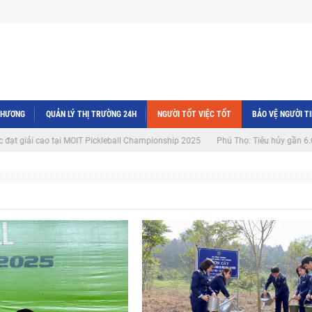
THƯƠNG
QUẢN LÝ THỊ TRƯỜNG 24H
NGƯỜI TỐT VIỆC TỐT
BẢO VỆ NGƯỜI T
cao tại MOIT Pickleball Championship 2025
Phú Thọ: Tiêu hủy gần 6.000 đôi già