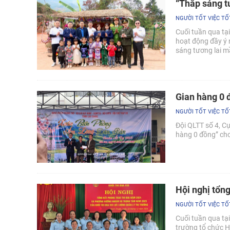
“Thắp sáng t
NGƯỜI TỐT VIỆC TỐ
Cuối tuần qua tạ
hoạt động đầy ý 
sáng tương lai m
Gian hàng 0 
NGƯỜI TỐT VIỆC TỐ
Đội QLTT số 4, C
hàng 0 đồng” cho
Hội nghị tổng
NGƯỜI TỐT VIỆC TỐ
Cuối tuần qua tại
trường tổ chức H