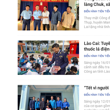
làng Chuk, x
ĐIỂN HÌNH TIÊN TIẾ
Thay mặt Công đo
Thụp, huyện Mang
Lai tặng nhà tình 
Lào Cai: Tuyê
thuốc lá điện
ĐIỂN HÌNH TIÊN TIẾ
Sáng ngày 16/01/
cảnh sát điều tr
Công an tỉnh Lào
điện tử và tác hạ
Trọng - thành ph
“Tết vì ngườ
ĐIỂN HÌNH TIÊN TIẾ
Sáng ngày 12/01/
của cơ quan gồm: