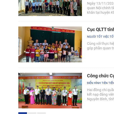
Ngày 13/11/2024,
quan Nội chính tỉ
khăn tại huyện K
Cục QLTT tỉnh
NGƯỜI TỐT VIỆC TỐ
Cùng với thực hiệ
góp phần quan tr
Công chức Cụ
ĐIỂN HÌNH TIÊN TIẾ
Hai đồng chí quầ
kết nạp đảng viê
Nguyên Bình, tỉn