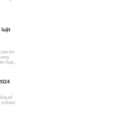
 luật
uộc thi:
hương
thi Tuyên
điểm.
 2024
Tổng số
t vi phạm