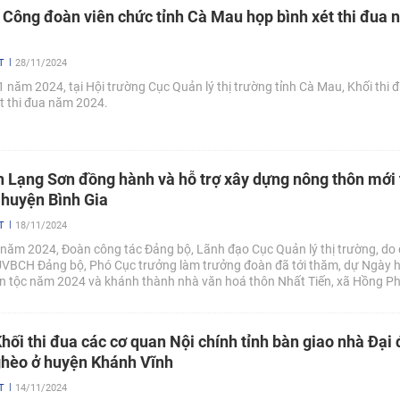
 I Công đoàn viên chức tỉnh Cà Mau họp bình xét thi đua
T
28/11/2024
 năm 2024, tại Hội trường Cục Quản lý thị trường tỉnh Cà Mau, Khối thi đ
t thi đua năm 2024.
h Lạng Sơn đồng hành và hỗ trợ xây dựng nông thôn mới 
huyện Bình Gia
T
18/11/2024
năm 2024, Đoàn công tác Đảng bộ, Lãnh đạo Cục Quản lý thị trường, do 
VBCH Đảng bộ, Phó Cục trưởng làm trưởng đoàn đã tới thăm, dự Ngày h
n tộc năm 2024 và khánh thành nhà văn hoá thôn Nhất Tiến, xã Hồng P
tỉnh Lạng Sơn.
hối thi đua các cơ quan Nội chính tỉnh bàn giao nhà Đại
ghèo ở huyện Khánh Vĩnh
T
14/11/2024