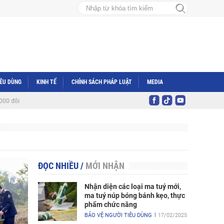
IÊU DÙNG
KINH TẾ
CHÍNH SÁCH PHÁP LUẬT
MEDIA
y giả mạo nhãn hiệu NIKE, adidas
Giá xăng bật tăng trở lại, RON 95 vượt 20
ĐỌC NHIỀU
/
MỚI NHẬN
Nhận diện các loại ma tuý mới,
ma tuý núp bóng bánh kẹo, thực
phẩm chức năng
BẢO VỆ NGƯỜI TIÊU DÙNG
17/02/2025