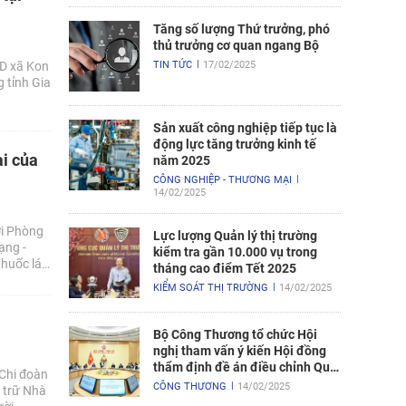
Tăng số lượng Thứ trưởng, phó
thủ trưởng cơ quan ngang Bộ
ND xã Kon
TIN TỨC
17/02/2025
 tỉnh Gia
Sản xuất công nghiệp tiếp tục là
động lực tăng trưởng kinh tế
ại của
năm 2025
CÔNG NGHIỆP - THƯƠNG MẠI
14/02/2025
ới Phòng
Lực lượng Quản lý thị trường
ạng -
kiểm tra gần 10.000 vụ trong
thuốc lá
tháng cao điểm Tết 2025
Lý Tự
KIỂM SOÁT THỊ TRƯỜNG
14/02/2025
Bộ Công Thương tổ chức Hội
nghị tham vấn ý kiến Hội đồng
thẩm định đề án điều chỉnh Quy
 Chi đoàn
hoạch điện VIII
CÔNG THƯƠNG
14/02/2025
ự trữ Nhà