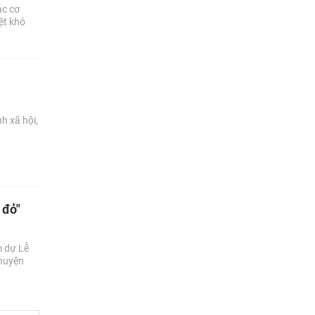
ác cơ
ệt khó
h xã hội,
 đỏ"
m dự Lễ
 huyện