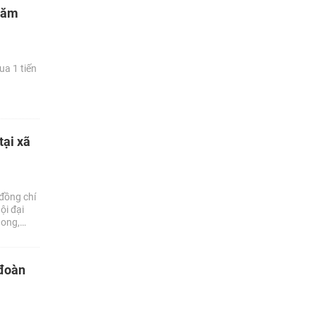
 năm
ua 1 tiến
tại xã
đồng chí
ội đại
hong,
 đoàn