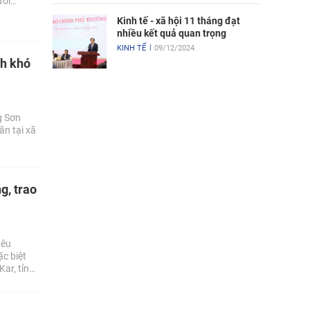
ười
Kinh tế - xã hội 11 tháng đạt
nhiều kết quả quan trọng
KINH TẾ
09/12/2024
nh khó
g Sơn
ăn tại xã
g, trao
yêu
c biệt
ar, tỉnh