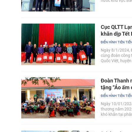
nước khu vực Bắc
nghèo” xuân Ất T
Cục QLTT Lạn
khăn dịp Tế
ĐIỂN HÌNH TIÊN TIẾ
Ngày 8/1/2024, 
cùng đoàn công t
Quốc Việt, huyện
Đoàn Thanh n
tặng “Áo ấm
ĐIỂN HÌNH TIÊN TIẾ
Ngày 10/01/2024,
thương năm 2025,
khó khăn tại phâ
Đắk Lắk.