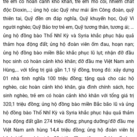
trẻ em có hoàn cảnh khó khăn, trẻ em mồ côi, nhiễm chất
độc Dioxin,…; ủng hộ các Quỹ như mái ấm Công đoàn, quỹ
thiên tai, Quỹ đền ơn đáp nghĩa, Quỹ khuyến học, Quỹ Vì
người nghèo; Quỹ Bảo trợ trẻ em, Quỹ tương thân, tương ái; …
ủng hộ đồng bào Thổ Nhĩ Kỳ và Syria khắc phục hậu quả
thảm họa động đất; ủng hộ đoàn viên ốm đau, hoạn nạn;
ủng hộ đồng bào miền Bắc khắc phục lũ lụt; nhận đỡ đầu
học sinh có hoàn cảnh khó khăn; đỡ đầu mẹ Việt Nam anh
Hùng,… với tổng trị giá gần 1,1 tỷ đồng, trong đó: xây dựng
01 nhà tình nghĩa 100 triệu đồng; tặng quà cho các hộ
nghèo, các hoàn cảnh khó khăn, gia đình chính sách, học
sinh nghèo, trẻ em có hoàn cảnh khó khăn với tổng giá trị
320,1 triệu đồng; ủng hộ đồng bào miền Bắc bão lũ và ủng
hộ đồng bào Thổ Nhĩ Kỳ và Syria khắc phục hậu quả thảm
họa động đất gần 274 triệu đồng; phụng dưỡng/đỡ đầu mẹ
Việt Nam anh hùng 14,4 triệu đồng; ủng hộ đoàn viên bị