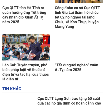
Cục QLTT tỉnh Hà Tĩnh ra
Công đoàn cơ sở Cục QLTT
quân hưởng ứng Tết trồng
tỉnh Gia Lai thăm hỏi chúc
cây nhân dịp Xuân Ất Tỵ
tết 02 hộ nghèo tại làng
năm 2025
Chuk, xã Kon Thụp, huyện
Mang Yang
Lào Cai: Tuyên truyền, phổ
“Tết vì người nghèo” xuân
biến pháp luật về thuốc lá
Ất Tỵ năm 2025
điện tử và tác hại của thuốc
lá điện tử
TIN KHÁC
Cục QLTT Lạng Sơn trao tặng 60 suất
quà các hộ gia đình có hoàn cảnh khó