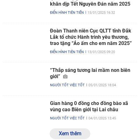
khăn dịp Tết Nguyên Đán năm 2025
ĐIỂN HÌNH TIÊN TIẾN
15/01/2025 16:32
Đoàn Thanh niên Cục QLTT tỉnh Đắk
Lắk tổ chức Hành trình yêu thương,
trao tặng “Áo ấm cho em năm 2025”
ĐIỂN HÌNH TIÊN TIẾN
13/01/2025 09:20
“Thắp sáng tương lai mầm non biên
giới”
NGƯỜI TỐT VIỆC TỐT
05/01/2025 18:04
Gian hàng 0 đồng cho đồng bào xã
vùng cao Biên giới tại Lai châu
NGƯỜI TỐT VIỆC TỐT
04/01/2025 13:45
Xem thêm