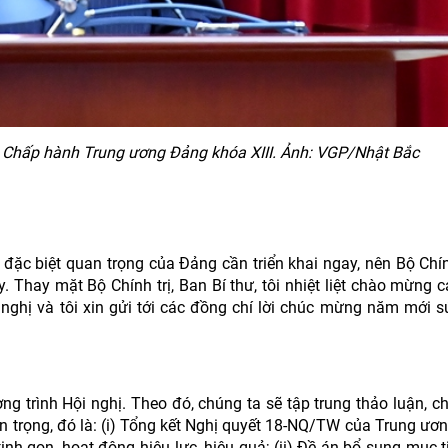
n Chấp hành Trung ương Đảng khóa XIII. Ảnh: VGP/Nhật Bắc
 đặc biệt quan trọng của Đảng cần triển khai ngay, nên Bộ Chí
. Thay mặt Bộ Chính trị, Ban Bí thư, tôi nhiệt liệt chào mừng 
 nghị và tôi xin gửi tới các đồng chí lời chúc mừng năm mới s
 trình Hội nghị. Theo đó, chúng ta sẽ tập trung thảo luận, ch
n trọng, đó là: (i) Tổng kết Nghị quyết 18-NQ/TW của Trung ươn
inh gọn, hoạt động hiệu lực, hiệu quả; (ii) Đề án bổ sung mục t