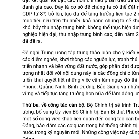
đạt kết quả nổi bật, cao hơn chỉ tiêu phấn đấu đã
đánh giá cao. Đây là cơ sở để chúng ta có thể đặt 
GDP từ 8% trở lên, tạo đà để tăng trưởng liên tục 
mục tiêu nêu trên thì nhiều khả năng chúng ta sẽ k
khỏi bẫy thu nhập trung bình, không thể thực hiện 
nghiệp hiện đại, thu nhập trung bình cao, đến năm 2
đã đề ra.
Đề nghị Trung ương tập trung thảo luận cho ý kiến 
các điểm nghẽn, khơi thông các nguồn lực, tranh thủ đ
triển nhanh và bền vững đất nước, góp phần đạt đượ
trọng nhất đối với nội dung này là các đồng chí ở từ
triển khai quyết liệt những việc cần làm ngay đó thì
Phòng, Quảng Ninh, Bình Dương, Bắc Giang và nhữn
vững và tiếp tục tăng trưởng hơn nữa để làm động l
Thứ ba, về công tác cán bộ.
Bộ Chính trị sẽ trình T
ương, bổ sung Ủy viên Bộ Chính trị, Ban Bí thư; Phươn
một số công việc khác liên quan đến công tác cán 
Đảng, bảo đảm các cơ quan trong hệ thống chính trị h
nước trong kỷ nguyên mới. Những công việc này cũng l