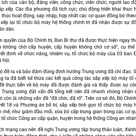
ích của cán bộ, đảng viên, công chức, viên chức, người lao đ
sắp xếp. Các địa phương đã tích cực, chủ động triển khai thực h
ết thúc hoạt động, sáp nhập, hợp nhất các cơ quan đồng bộ theo
 xếp lại tổ chức bộ máy hệ thống chính trị đã nhận được sự đồ
ân dân.
m quyền của Bộ Chính trị, Ban Bí thư đã được thực hiện ngay t
nh không chờ cấp huyện, cấp huyện không chờ cơ sở", cụ thể
uyết định về chức năng, nhiệm vụ, tổ chức bộ máy của 03 ban 
 hội.
 độ đề ra và bảo đảm đúng định hướng Trung ương đã chỉ đạo. S
úng ta đã biết kế thừa các kết quả công tác sắp xếp bộ máy tổ
n đề thực tiễn về bộ máy đã được đánh giá và thấy được sự cô
ay Trung ương đặt vấn đề tổng kết nên đã nhanh chóng nhận
còn là những vấn đề “đã chín, đã rõ”. Trên cơ sở đó, Bộ Chính t
yết 18 và Phương án bố trí, sắp xếp tinh gọn tổ chức bộ máy 
nh mẽ, như giảm đầu mối, xóa bỏ cấp trung gian trong các cơ q
g tổ chức Công an cấp quận, huyện trong hệ thống Công an nhâ
ách mạng cao nên đề nghị Trung ương tập trung thảo luận, đánh