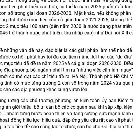
 báo cáo Trung ương và Quốc hội, được nhân dân và cộng đồng
mục tiêu phát triển cao hơn, cụ thể là năm 2025 phấn đấu tăn
2 con số trong giai đoạn 2026-2030. Mặt khác, nếu không phấn
hông đạt được mục tiêu của cả giai đoạn 2021-2025, không thể 
được 2 mục tiêu 100 năm (đến năm 2030 là nước đang phát triển
045 trở thành nước phát triển, thu nhập cao) như Đại hội XIII 
về những vấn đề này, đặc biệt là các giải pháp làm thế nào để
ược cơ hội, phát huy tối đa các tiềm năng, lợi thế, các “dư địa”
c mục tiêu đã đề ra năm 2025 và cả giai đoạn 2026-2030. Điều
ng địa phương, bộ, ngành phải tìm ra “những việc cần làm ngay”
 mới có thể đạt các chỉ tiêu đề ra. Hà Nội, Thành phố Hồ Chí M
g tỉnh có mức tăng trưởng 2 con số trong năm 2024 vừa qua 
ực cho các địa phương khác cùng vươn lên.
rung ương các chủ trương, phương án kiện toàn Ủy ban Kiểm t
g án giới thiệu, bố trí cán bộ các cơ quan sau khi sắp xếp, kiện
bộ... nhằm từng bước hoàn thiện và tăng cường sức mạnh lãnh
oạt động hiệu lực, hiệu quả, đáp ứng yêu cầu rất cao về phát t
à tạo tiền đề cho công tác tổ chức, cán bộ cho Đại hội lần thứ