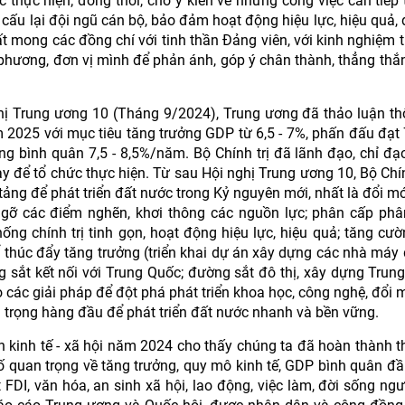
 thực hiện; đồng thời, cho ý kiến về những công việc cần tiếp t
cấu lại đội ngũ cán bộ, bảo đảm hoạt động hiệu lực, hiệu quả,
rất mong các đồng chí với tinh thần Đảng viên, với kinh nghiệm t
 phương, đơn vị mình để phản ánh, góp ý chân thành, thẳng thắn
hị Trung ương 10 (Tháng 9/2024), Trung ương đã thảo luận t
m 2025 với mục tiêu tăng trưởng GDP từ 6,5 - 7%, phấn đấu đạt 7
g bình quân 7,5 - 8,5%/năm. Bộ Chính trị đã lãnh đạo, chỉ đạ
y để tổ chức thực hiện. Từ sau Hội nghị Trung ương 10, Bộ Chín
tảng để phát triển đất nước trong Kỷ nguyên mới, nhất là đổi mớ
o gỡ các điểm nghẽn, khơi thông các nguồn lực; phân cấp ph
ng chính trị tinh gọn, hoạt động hiệu lực, hiệu quả; tăng cư
ể thúc đẩy tăng trưởng (triển khai dự án xây dựng các nhà máy 
 sắt kết nối với Trung Quốc; đường sắt đô thị, xây dựng Trung
 các giải pháp để đột phá phát triển khoa học, công nghệ, đổi 
n trọng hàng đầu để phát triển đất nước nhanh và bền vững.
ển kinh tế - xã hội năm 2024 cho thấy chúng ta đã hoàn thành th
ỉ số quan trọng về tăng trưởng, quy mô kinh tế, GDP bình quân đầ
 FDI, văn hóa, an sinh xã hội, lao động, việc làm, đời sống ng