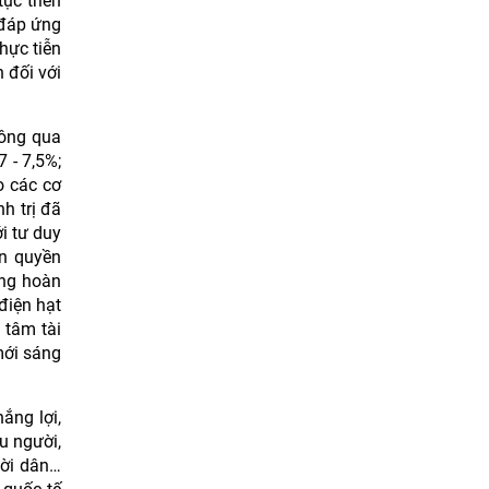
ục triển
 đáp ứng
hực tiễn
 đối với
hông qua
 - 7,5%;
o các cơ
h trị đã
i tư duy
ân quyền
ờng hoàn
điện hạt
 tâm tài
mới sáng
ắng lợi,
u người,
ười dân…