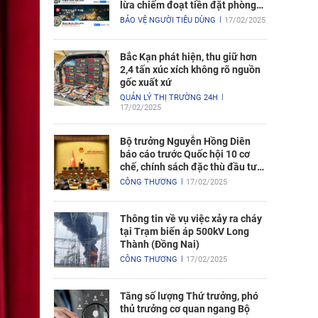
lừa chiếm đoạt tiền đặt phòng
nghỉ
BẢO VỆ NGƯỜI TIÊU DÙNG
17/02/2025
Bắc Kạn phát hiện, thu giữ hơn
2,4 tấn xúc xích không rõ nguồn
gốc xuất xứ
QUẢN LÝ THỊ TRƯỜNG 24H
17/02/2025
Bộ trưởng Nguyễn Hồng Diên
báo cáo trước Quốc hội 10 cơ
chế, chính sách đặc thù đầu tư
xây dựng Dự án điện hạt nhân
CÔNG THƯƠNG
17/02/2025
Ninh Thuận
Thông tin về vụ việc xảy ra cháy
tại Trạm biến áp 500kV Long
Thành (Đồng Nai)
CÔNG THƯƠNG
17/02/2025
Tăng số lượng Thứ trưởng, phó
thủ trưởng cơ quan ngang Bộ