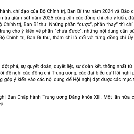
hành, chỉ đạo của Bộ Chính trị, Ban Bí thư năm 2024 và Báo 
m tra giám sát năm 2025 cũng cần các đồng chí cho ý kiến, đặc
 Chính trị, Ban Bí thư. Những phần “được”, phần “hay” thì chỉ
 trung cho ý kiến về phần “chưa được”, những nội dung cần s
 Bộ Chính trị, Ban Bí thư, thậm chí là đối với từng đồng chí Ủy
 đột phá, sự quyết đoán, quyết liệt, sự đoàn kết, thống nhất từ
y Tôi đề nghị các đồng chí Trung ương, các đại biểu dự Hội nghị 
óng góp ý kiến vào các nội dung để Hội nghị đạt được các mục t
 nghị Ban Chấp hành Trung ương Đảng khóa XIII. Một lần nữa 
ẹp.