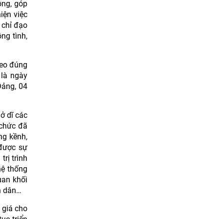
ộng, góp
iện việc
 chỉ đạo
ng tình,
heo đúng
 là ngày
Đảng, 04
ở dĩ các
 chức đã
ng kềnh,
 được sự
rị trình
hệ thống
uan khối
n dân…
 giá cho