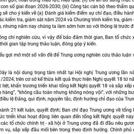
con số giai đoạn 2026-2030; (iii) Công tác cán bộ theo thẩm q
sẽ cho ý kiến về (a) Đánh giá kiểm điểm sự chỉ đạo, điều hàn
tác kiểm tra, giám sát năm 2024 và Chương trình kiểm tra, giám
, nhưng năm nay chúng ta làm sớm hơn so với thông lệ trước đ
đồng chí nghiên cứu, vì vậy để bảo đảm thời gian, Ban tổ chức 
hời gian tập trung thảo luận, đóng góp ý kiến.
biểu gợi mở một số vấn đề để Trung ương nghiên cứu thảo luận 
ây là nội dung trọng tâm nhất tại Hội nghị Trung ương lần n
1/2024, trên cơ sở kế thừa kết quả thực hiện Nghị quyết 18 từ 
t liệt, khẩn trương triển khai tổng kết Nghị quyết 18 và sắp xếp
p hàng”, “không cầu toàn nhưng không nóng vội”, với những bướ
điều lệ Đảng, qui định, nguyên tắc, định hướng chỉ đạo của Tru
 hành 21 kết luận, quyết định; Ban chỉ đạo Trung ương về tổng 
c triển khai hoạt động liên quan đến tổng kết Nghị quyết này
các tổ chức chính trị - xã hội ở Trung ương đã đi đầu nêu gươ
hiệm vụ, sắp xếp đầu mối bên trong theo định hướng. Chính phủ