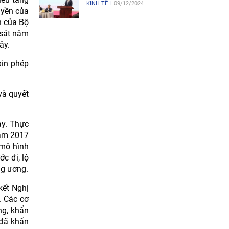
KINH TẾ
09/12/2024
uyền của
h của Bộ
 sát năm
ây.
xin phép
và quyết
ày. Thực
năm 2017
 mô hình
c đi, lộ
ng ương.
kết Nghị
. Các cơ
ng, khẩn
 đã khẩn