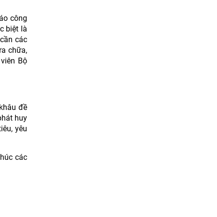
cáo công
 biệt là
 cần các
ửa chữa,
 viên Bộ
 khâu đề
phát huy
iêu, yêu
chúc các