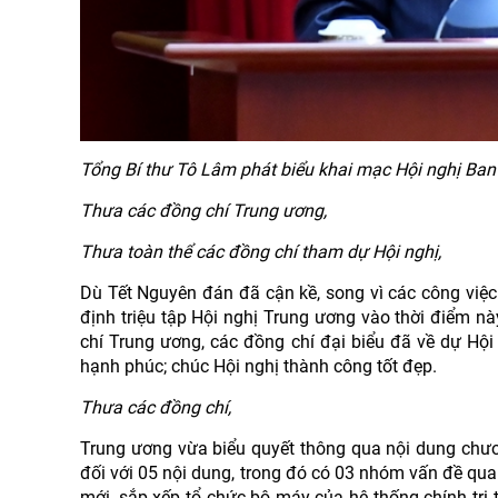
Tổng Bí thư Tô Lâm phát biểu khai mạc Hội nghị Ba
Thưa các đồng chí Trung ương,
Thưa toàn thể các đồng chí tham dự Hội nghị,
Dù Tết Nguyên đán đã cận kề, song vì các công việc
định triệu tập Hội nghị Trung ương vào thời điểm này
chí Trung ương, các đồng chí đại biểu đã về dự Hội
hạnh phúc; chúc Hội nghị thành công tốt đẹp.
Thưa các đồng chí,
Trung ương vừa biểu quyết thông qua nội dung chương
đối với 05 nội dung, trong đó có 03 nhóm vấn đề qua
mới, sắp xếp tổ chức bộ máy của hệ thống chính trị t