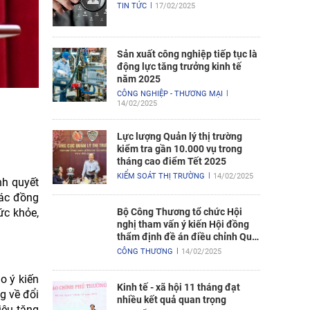
TIN TỨC
17/02/2025
Sản xuất công nghiệp tiếp tục là
động lực tăng trưởng kinh tế
năm 2025
CÔNG NGHIỆP - THƯƠNG MẠI
14/02/2025
Lực lượng Quản lý thị trường
kiểm tra gần 10.000 vụ trong
tháng cao điểm Tết 2025
KIỂM SOÁT THỊ TRƯỜNG
14/02/2025
nh quyết
các đồng
ức khỏe,
Bộ Công Thương tổ chức Hội
nghị tham vấn ý kiến Hội đồng
thẩm định đề án điều chỉnh Quy
hoạch điện VIII
CÔNG THƯƠNG
14/02/2025
o ý kiến
Kinh tế - xã hội 11 tháng đạt
g về đổi
nhiều kết quả quan trọng
iêu tăng