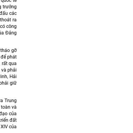
 quốc tế
g trưởng
 đấu các
thoát ra
 có công
của Đảng
 tháo gỡ
 để phát
 rất qua
 và phải
inh, Hải
phải giữ
ra Trung
 toàn và
 đạo của
riển đất
 XIV của