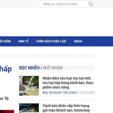
IÊU DÙNG
KINH TẾ
CHÍNH SÁCH PHÁP LUẬT
MEDIA
Chấp
ĐỌC NHIỀU
/
MỚI NHẬN
Nhận diện các loại ma tuý mới,
ma tuý núp bóng bánh kẹo, thực
phẩm chức năng
BẢO VỆ NGƯỜI TIÊU DÙNG
17/02/2025
hư Tô
Cảnh báo khẩn cấp tình trạng
giả mạo khách sạn, homestay