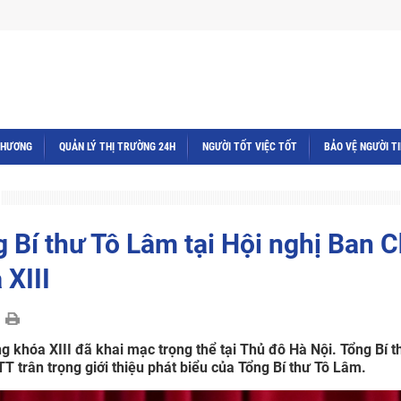
THƯƠNG
QUẢN LÝ THỊ TRƯỜNG 24H
NGƯỜI TỐT VIỆC TỐT
BẢO VỆ NGƯỜI T
 Bí thư Tô Lâm tại Hội nghị Ban 
XIII
 khóa XIII đã khai mạc trọng thể tại Thủ đô Hà Nội. Tổng Bí t
TT trân trọng giới thiệu phát biểu của Tổng Bí thư Tô Lâm.