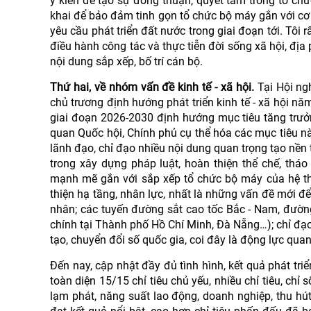
ý kiến để tạo sự đồng thuận, quyết tâm trong tổ chức
khai để bảo đảm tinh gọn tổ chức bộ máy gắn với cơ 
yêu cầu phát triển đất nước trong giai đoạn tới. Tôi 
điều hành công tác và thực tiễn đời sống xã hội, địa
nội dung sắp xếp, bố trí cán bộ.
Thứ hai, về nhóm vấn đề kinh tế - xã hội.
Tại Hội ng
chủ trương định hướng phát triển kinh tế - xã hội nă
giai đoạn 2026-2030 định hướng mục tiêu tăng trưởn
quan Quốc hội, Chính phủ cụ thể hóa các mục tiêu nà
lãnh đạo, chỉ đạo nhiều nội dung quan trọng tạo nền 
trong xây dựng pháp luật, hoàn thiện thể chế, thá
mạnh mẽ gắn với sắp xếp tổ chức bộ máy của hệ thố
thiện hạ tầng, nhân lực, nhất là những vấn đề mới đ
nhân; các tuyến đường sắt cao tốc Bắc - Nam, đường
chính tại Thành phố Hồ Chí Minh, Đà Nẵng…); chỉ đạo
tạo, chuyển đổi số quốc gia, coi đây là động lực qua
Đến nay, cập nhật đầy đủ tình hình, kết quả phát tri
toàn diện 15/15 chỉ tiêu chủ yếu, nhiều chỉ tiêu, ch
lạm phát, năng suất lao động, doanh nghiệp, thu hút