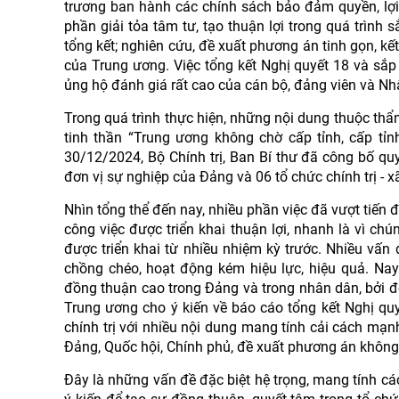
trương ban hành các chính sách bảo đảm quyền, lợi 
phần giải tỏa tâm tư, tạo thuận lợi trong quá trình 
tổng kết; nghiên cứu, đề xuất phương án tinh gọn, k
của Trung ương. Việc tổng kết Nghị quyết 18 và sắp
ủng hộ đánh giá rất cao của cán bộ, đảng viên và Nh
Trong quá trình thực hiện, những nội dung thuộc thẩ
tinh thần “Trung ương không chờ cấp tỉnh, cấp tỉ
30/12/2024, Bộ Chính trị, Ban Bí thư đã công bố q
đơn vị sự nghiệp của Đảng và 06 tổ chức chính trị - xã
Nhìn tổng thể đến nay, nhiều phần việc đã vượt tiến
công việc được triển khai thuận lợi, nhanh là vì ch
được triển khai từ nhiều nhiệm kỳ trước. Nhiều vấ
chồng chéo, hoạt động kém hiệu lực, hiệu quả. N
đồng thuận cao trong Đảng và trong nhân dân, bởi đó 
Trung ương cho ý kiến về báo cáo tổng kết Nghị qu
chính trị với nhiều nội dung mang tính cải cách mạ
Đảng, Quốc hội, Chính phủ, đề xuất phương án khôn
Đây là những vấn đề đặc biệt hệ trọng, mang tính c