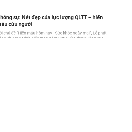
hóng sự: Nét đẹp của lực lượng QLTT – hiến
áu cứu người
ới chủ đề “Hiến máu hôm nay - Sức khỏe ngày mai”, Lễ phát
ộng chương trình hiến máu năm 2024 vừa được Tổng cục
uản lý thị trường tổ chức nhân kỷ niệm 67 năm Ngày truyền
hống lực lượng (03/7/1957 - 03/7/2024).