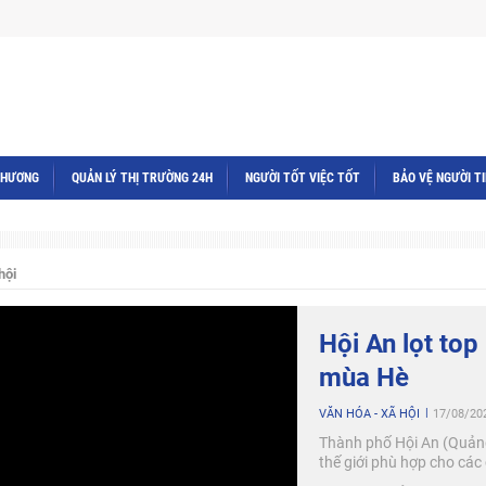
THƯƠNG
QUẢN LÝ THỊ TRƯỜNG 24H
NGƯỜI TỐT VIỆC TỐT
BẢO VỆ NGƯỜI T
hội
Hội An lọt top
mùa Hè
VĂN HÓA - XÃ HỘI
17/08/20
Thành phố Hội An (Quảng
thế giới phù hợp cho các