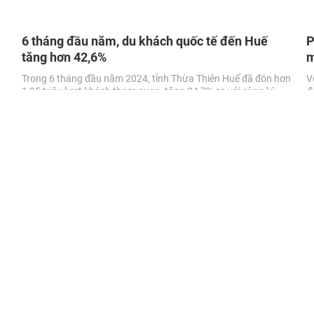
6 tháng đầu năm, du khách quốc tế đến Huế
P
tăng hơn 42,6%
m
Trong 6 tháng đầu năm 2024, tỉnh Thừa Thiên Huế đã đón hơn
V
1,95 triệu lượt khách tham quan, tăng 24,7% so với cùng kỳ
đ
năm trước.
Q
t