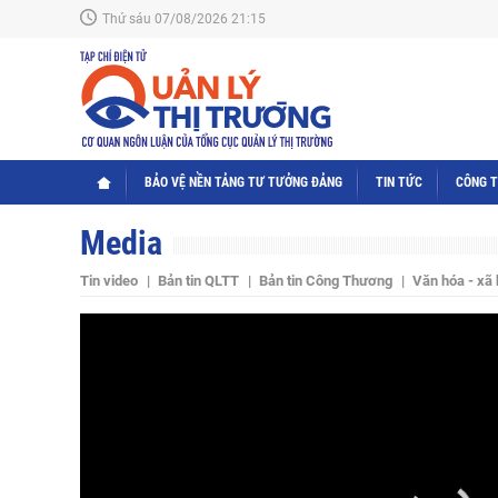
Thứ sáu 07/08/2026 21:15
BẢO VỆ NỀN TẢNG TƯ TƯỞNG ĐẢNG
TIN TỨC
CÔNG 
Media
Tin video
Bản tin QLTT
Bản tin Công Thương
Văn hóa - xã 