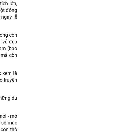
ích lớn,
một đông
 ngày lễ
ương còn
i vẻ đẹp
Nam (bao
n mà còn
c xem là
o truyền
những du
mới - mở
g sẽ mặc
 còn thờ