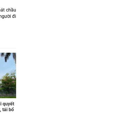
hát chầu
người đi
i quyết
 tái bổ