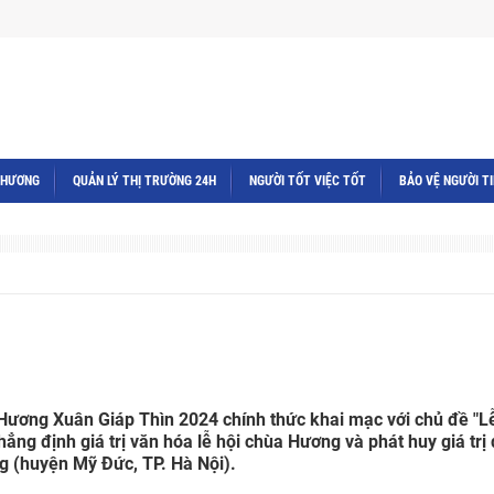
THƯƠNG
QUẢN LÝ THỊ TRƯỜNG 24H
NGƯỜI TỐT VIỆC TỐT
BẢO VỆ NGƯỜI T
Hương Xuân Giáp Thìn 2024 chính thức khai mạc với chủ đề "Lễ
ẳng định giá trị văn hóa lễ hội chùa Hương và phát huy giá trị
ng (huyện Mỹ Đức, TP. Hà Nội).