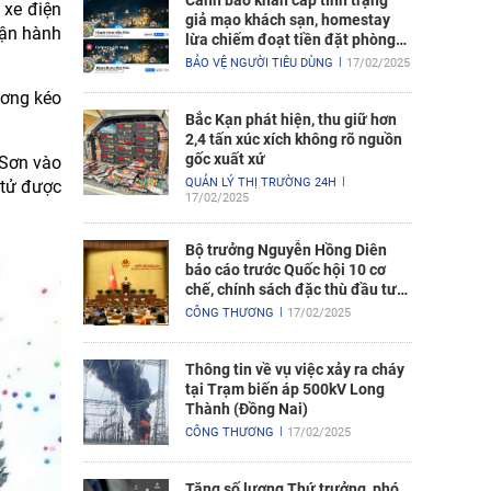
Cảnh báo khẩn cấp tình trạng
 xe điện
giả mạo khách sạn, homestay
vận hành
lừa chiếm đoạt tiền đặt phòng
nghỉ
BẢO VỆ NGƯỜI TIÊU DÙNG
17/02/2025
ương kéo
Bắc Kạn phát hiện, thu giữ hơn
2,4 tấn xúc xích không rõ nguồn
gốc xuất xứ
 Sơn vào
QUẢN LÝ THỊ TRƯỜNG 24H
 tử được
17/02/2025
Bộ trưởng Nguyễn Hồng Diên
báo cáo trước Quốc hội 10 cơ
chế, chính sách đặc thù đầu tư
xây dựng Dự án điện hạt nhân
CÔNG THƯƠNG
17/02/2025
Ninh Thuận
Thông tin về vụ việc xảy ra cháy
tại Trạm biến áp 500kV Long
Thành (Đồng Nai)
CÔNG THƯƠNG
17/02/2025
Tăng số lượng Thứ trưởng, phó