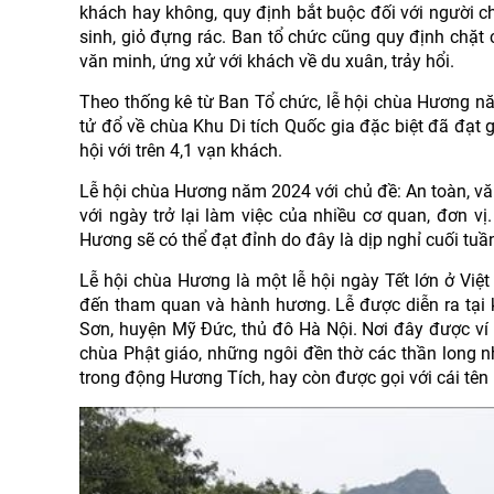
khách hay không, quy định bắt buộc đối với người c
sinh, giỏ đựng rác. Ban tổ chức cũng quy định chặt 
văn minh, ứng xử với khách về du xuân, trảy hổi.
Theo thống kê từ Ban Tổ chức, lễ hội chùa Hương nă
tử đổ về chùa Khu Di tích Quốc gia đặc biệt đã đạt
hội với trên 4,1 vạn khách.
Lễ hội chùa Hương năm 2024 với chủ đề: An toàn, văn
với ngày trở lại làm việc của nhiều cơ quan, đơn vị
Hương sẽ có thể đạt đỉnh do đây là dịp nghỉ cuối tuầ
Lễ hội chùa Hương là một lễ hội ngày Tết lớn ở Vi
đến tham quan và hành hương. Lễ được diễn ra tại
Sơn, huyện Mỹ Đức, thủ đô Hà Nội. Nơi đây được v
chùa Phật giáo, những ngôi đền thờ các thần long 
trong động Hương Tích, hay còn được gọi với cái tên