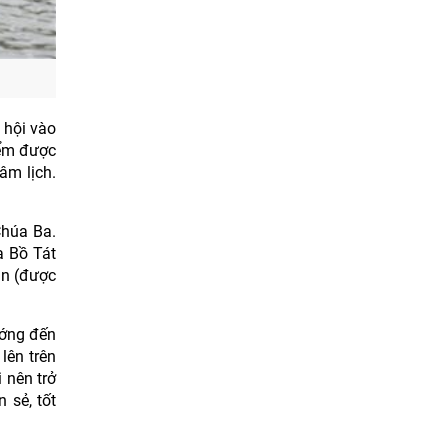
 hội vào
iểm được
âm lịch.
Chúa Ba.
a Bồ Tát
ản (được
ướng đến
lên trên
 nên trở
 sẻ, tốt