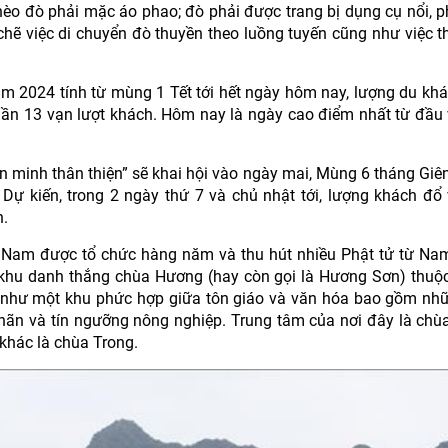
hèo đò phải mặc áo phao; đò phải được trang bị dụng cụ nổi, 
chẽ việc di chuyển đò thuyền theo luồng tuyến cũng như việc t
m 2024 tính từ mùng 1 Tết tới hết ngày hôm nay, lượng du khá
 gần 13 vạn lượt khách. Hôm nay là ngày cao điểm nhất từ đầu
 minh thân thiện” sẽ khai hội vào ngày mai, Mùng 6 tháng Giên
. Dự kiến, trong 2 ngày thứ 7 và chủ nhật tới, lượng khách đổ
n.
ệt Nam được tổ chức hàng năm và thu hút nhiều Phật tử từ Na
 khu danh thắng chùa Hương (hay còn gọi là Hương Sơn) thu
í như một khu phức hợp giữa tôn giáo và văn hóa bao gồm nh
nhãn và tín ngưỡng nông nghiệp. Trung tâm của nơi đây là ch
 khác là chùa Trong.