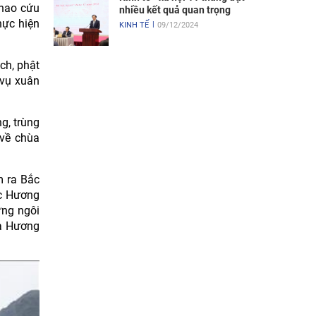
phao cứu
nhiều kết quả quan trọng
hực hiện
KINH TẾ
09/12/2024
ch, phật
 vụ xuân
g, trùng
 về chùa
m ra Bắc
ộc Hương
ững ngôi
ùa Hương