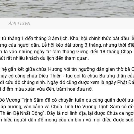
Ảnh TTXVN
 từ tháng 1 đến tháng 3 âm lịch. Khai hội chính thức bắt đầu lễ
g của người dân. Lễ hội kéo dài trong 3 tháng, nhưng thời đ
h là vào những ngày từ rằm tháng Giêng đến 18 tháng Chạp 
út rất nhiều khách du lịch đến tham quan.
hệ gắn kết giữa chùa Hương với tín ngưỡng dân gian thờ bà 
 này có công chúa Diệu Thiện - tục gọi là chúa Ba ứng thân củ
đi cứu độ chúng sinh. Ngày đó cũng được xem là ngày Phật Đ
hời điểm mùa xuân vừa đến, trăm hoa đua nở.
Đô Vương Trịnh Sâm đã có chuyến tuần du cùng quân dưới tr
ắp hương, vãn cảnh và Chúa Tĩnh Đô Vương Trịnh Sâm có đề 
ên Đệ Nhất Động”. Đây là nơi linh địa, lại được Chúa ca ngợi
a nhiều người dân để mong cầu an bình và mọi điều được suôn