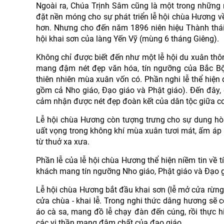
Ngoài ra, Chúa Trịnh Sâm cũng là một trong những 
đặt nền móng cho sự phát triển lễ hội chùa Hương 
hơn. Nhưng cho đến năm 1896 niên hiệu Thành thái 
hội khai sơn của làng Yến Vỹ (mùng 6 tháng Giêng).
Không chỉ được biết đến như một lễ hội du xuân thô
mang đậm nét đẹp văn hóa, tín ngưỡng của Bắc Bộ.
thiên nhiên mùa xuân vốn có. Phần nghi lễ thể hiện
gồm cả Nho giáo, Đạo giáo và Phật giáo). Đến đây
cảm nhận được nét đẹp đoàn kết của dân tộc giữa co
Lễ hội chùa Hương còn tượng trưng cho sự dung hòa
uất vọng trong không khí mùa xuân tươi mát, ấm áp
từ thuở xa xưa.
Phần lễ của lễ hội chùa Hương thể hiện niềm tin về
khách mang tín ngưỡng Nho giáo, Phật giáo và Đạo g
Lễ hội chùa Hương bắt đầu khai sơn (lễ mở cửa rừn
cửa chùa - khai lễ. Trong nghi thức dâng hương sẽ c
áo cà sa, mang đồ lễ chạy đàn đến cúng, rồi thực 
các vị thần mang đậm chất của đạo giáo.