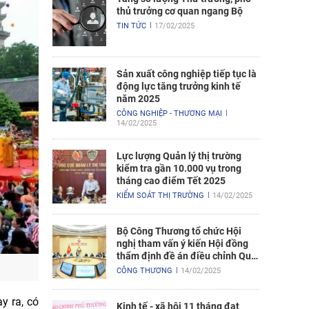
thủ trưởng cơ quan ngang Bộ
TIN TỨC
17/02/2025
Sản xuất công nghiệp tiếp tục là
động lực tăng trưởng kinh tế
năm 2025
CÔNG NGHIỆP - THƯƠNG MẠI
14/02/2025
Lực lượng Quản lý thị trường
kiểm tra gần 10.000 vụ trong
tháng cao điểm Tết 2025
KIỂM SOÁT THỊ TRƯỜNG
14/02/2025
Bộ Công Thương tổ chức Hội
nghị tham vấn ý kiến Hội đồng
thẩm định đề án điều chỉnh Quy
hoạch điện VIII
CÔNG THƯƠNG
14/02/2025
y ra, có
Kinh tế - xã hội 11 tháng đạt