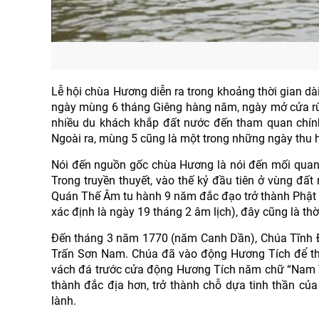
Lễ hội chùa Hương diễn ra trong khoảng thời gian dài
ngày mùng 6 tháng Giêng hàng năm, ngày mở cửa rừn
nhiều du khách khắp đất nước đến tham quan chín
Ngoài ra, mùng 5 cũng là một trong những ngày thu h
Nói đến nguồn gốc chùa Hương là nói đến mối quan 
Trong truyền thuyết, vào thế kỷ đầu tiên ở vùng đất
Quán Thế Âm tu hành 9 năm đắc đạo trở thành Phật 
xác định là ngày 19 tháng 2 âm lịch), đây cũng là t
Đến tháng 3 năm 1770 (năm Canh Dần), Chúa Tĩnh 
Trấn Sơn Nam. Chúa đã vào động Hương Tích để th
vách đá trước cửa động Hương Tích năm chữ “Nam Thi
thành đắc địa hơn, trở thành chỗ dựa tinh thần củ
lành.