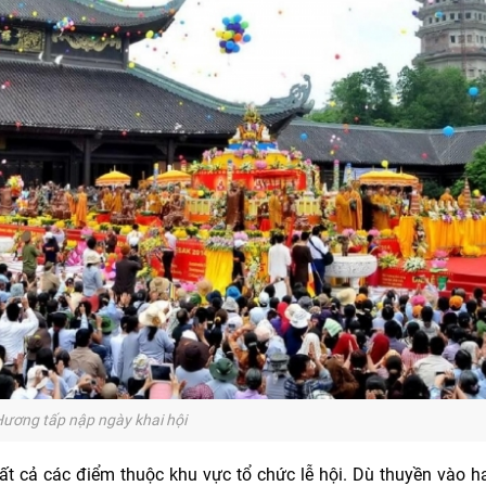
ương tấp nập ngày khai hội
ất cả các điểm thuộc khu vực tổ chức lễ hội. Dù thuyền vào ha