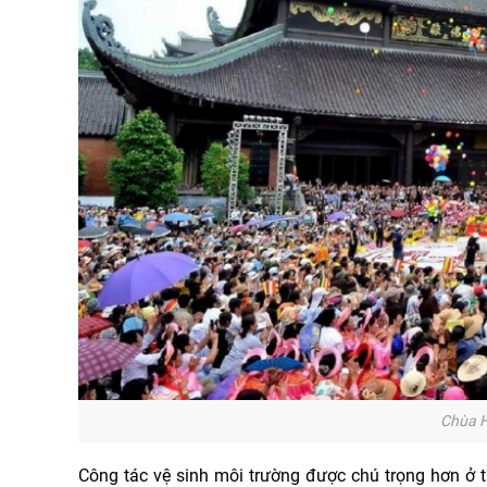
Chùa H
Công tác vệ sinh môi trường được chú trọng hơn ở t