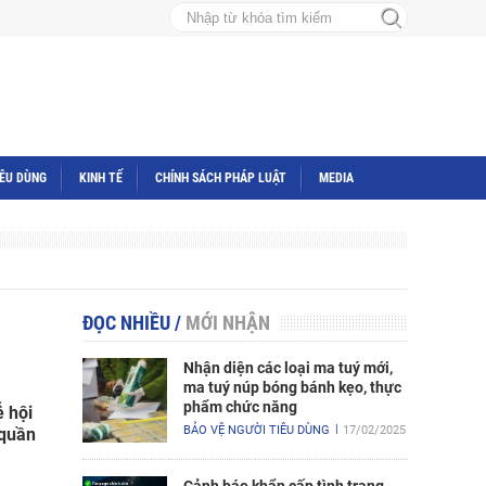
IÊU DÙNG
KINH TẾ
CHÍNH SÁCH PHÁP LUẬT
MEDIA
ĐỌC NHIỀU
/
MỚI NHẬN
Nhận diện các loại ma tuý mới,
ma tuý núp bóng bánh kẹo, thực
phẩm chức năng
 hội
BẢO VỆ NGƯỜI TIÊU DÙNG
17/02/2025
 quần