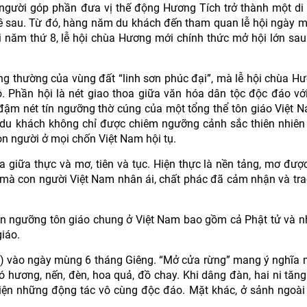
người góp phần đưa vị thế động Hương Tích trở thành một di t
về sau. Từ đó, hàng năm du khách đến tham quan lễ hội ngày 
năm thứ 8, lễ hội chùa Hương mới chính thức mở hội lớn sau
ng thường của vùng đất “linh sơn phúc đại”, mà lễ hội chùa H
 Phần hội là nét giao thoa giữa văn hóa dân tộc độc đáo vớ
 đậm nét tín ngưỡng thờ cúng của một tổng thể tôn giáo Việt 
, du khách không chỉ được chiêm ngưỡng cảnh sắc thiên nhiê
n người ở mọi chốn Việt Nam hội tụ.
 giữa thực và mơ, tiên và tục. Hiện thực là nền tảng, mơ đượ
 mà con người Việt Nam nhân ái, chất phác đã cảm nhận và tra
 tín ngưỡng tôn giáo chung ở Việt Nam bao gồm cả Phật tử và 
iáo.
g) vào ngày mùng 6 tháng Giêng. “Mở cửa rừng” mang ý nghĩa 
ó hương, nến, đèn, hoa quả, đồ chay. Khi dâng đàn, hai ni tăn
hiện những động tác vô cùng độc đáo. Mặt khác, ở sảnh ngoài