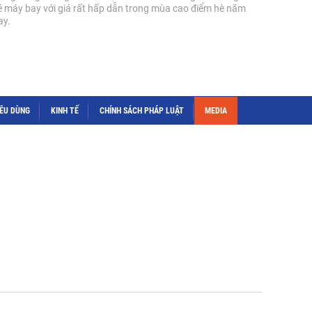
é máy bay với giá rất hấp dẫn trong mùa cao điểm hè năm
ay.
IÊU DÙNG
KINH TẾ
CHÍNH SÁCH PHÁP LUẬT
MEDIA