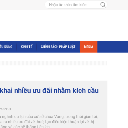
IÊU DÙNG
KINH TẾ
CHÍNH SÁCH PHÁP LUẬT
MEDIA
 khai nhiều ưu đãi nhằm kích cầu
24 09:01
gành du lịch của xứ sở chùa Vàng, trong thời gian tới,
 ra nhiều ưu đãi về thuế, tạo điều kiện thuận lợi về thị
ầng và các hệ thống tiện ích...