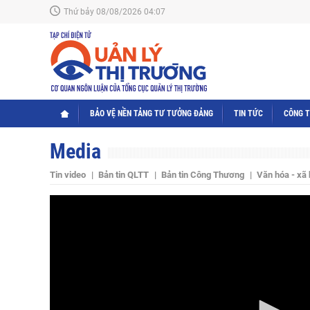
Thứ bảy 08/08/2026 04:07
BẢO VỆ NỀN TẢNG TƯ TƯỞNG ĐẢNG
TIN TỨC
CÔNG 
Media
Tin video
Bản tin QLTT
Bản tin Công Thương
Văn hóa - xã 