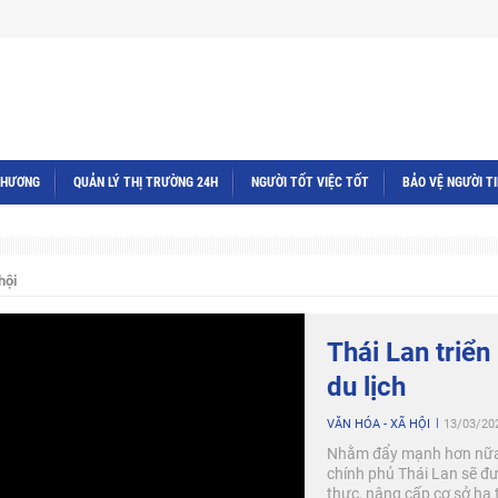
THƯƠNG
QUẢN LÝ THỊ TRƯỜNG 24H
NGƯỜI TỐT VIỆC TỐT
BẢO VỆ NGƯỜI T
hội
Thái Lan triển
du lịch
VĂN HÓA - XÃ HỘI
13/03/20
Nhằm đẩy mạnh hơn nữa n
chính phủ Thái Lan sẽ đưa
thực, nâng cấp cơ sở hạ t