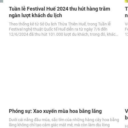
Tuần lễ Festival Huế 2024 thu hút hàng trăm
T
ngàn lượt khách du lịch
n
Theo thống kê từ Sở Du lịch Thừa Thiên Huế, trong Tuần lễ
V
Festival nghệ thuật Quốc tế Huế diễn ra từ ngày 7/6 đến
F
12/6/2024 đã thu hút 101.000 lượt du khách, trong đó, khách
1
lưu trú ước đạt 49.000 lượt.
Phóng sự: Xao xuyến mùa hoa bằng lăng
V
b
Dưới cái nắng đầu mùa, sắc tím của những hàng cây hoa bằng
lăng không chỉ tạo cảm giác mát mẻ, mà còn làm dịu lòng
H