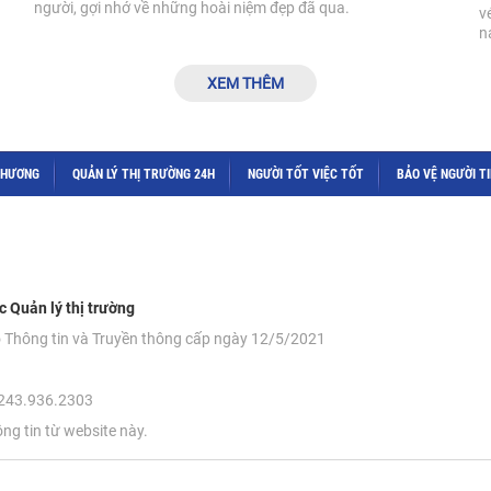
người, gợi nhớ về những hoài niệm đẹp đã qua.
v
n
XEM THÊM
THƯƠNG
QUẢN LÝ THỊ TRƯỜNG 24H
NGƯỜI TỐT VIỆC TỐT
BẢO VỆ NGƯỜI T
c Quản lý thị trường
ộ Thông tin và Truyền thông cấp ngày 12/5/2021
 0243.936.2303
ông tin từ website này.