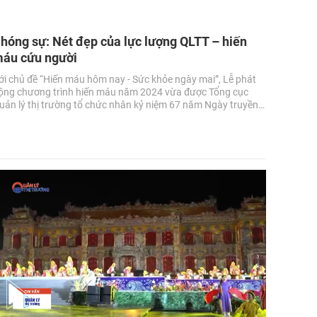
hóng sự: Nét đẹp của lực lượng QLTT – hiến
áu cứu người
ới chủ đề “Hiến máu hôm nay - Sức khỏe ngày mai”, Lễ phát
ộng chương trình hiến máu năm 2024 vừa được Tổng cục
uản lý thị trường tổ chức nhân kỷ niệm 67 năm Ngày truyền
hống lực lượng (03/7/1957 - 03/7/2024).