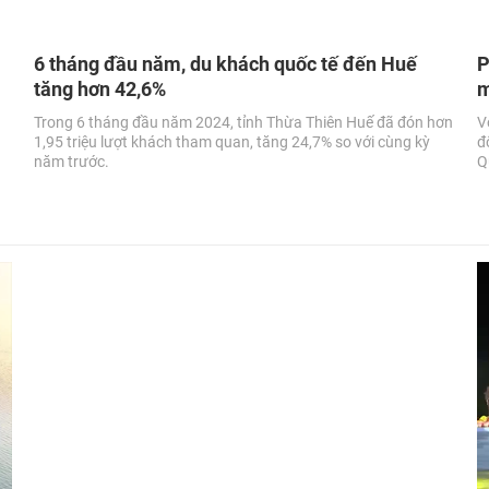
6 tháng đầu năm, du khách quốc tế đến Huế
P
tăng hơn 42,6%
m
Trong 6 tháng đầu năm 2024, tỉnh Thừa Thiên Huế đã đón hơn
V
1,95 triệu lượt khách tham quan, tăng 24,7% so với cùng kỳ
đ
năm trước.
Q
t