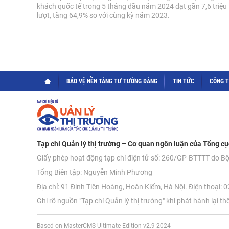
khách quốc tế trong 5 tháng đầu năm 2024 đạt gần 7,6 triệu
lượt, tăng 64,9% so với cùng kỳ năm 2023.
BẢO VỆ NỀN TẢNG TƯ TƯỞNG ĐẢNG
TIN TỨC
CÔNG 
Tạp chí Quản lý thị trường – Cơ quan ngôn luận của Tổng cụ
Giấy phép hoạt động tạp chí điện tử số: 260/GP-BTTTT do B
Tổng Biên tập: Nguyễn Minh Phương
Địa chỉ: 91 Đinh Tiên Hoàng, Hoàn Kiếm, Hà Nội. Điện thoại:
Ghi rõ nguồn "Tạp chí Quản lý thị trường" khi phát hành lại th
Based on MasterCMS Ultimate Edition v2.9 2024