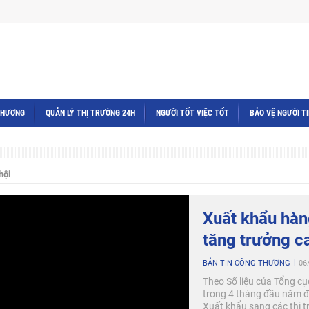
THƯƠNG
QUẢN LÝ THỊ TRƯỜNG 24H
NGƯỜI TỐT VIỆC TỐT
BẢO VỆ NGƯỜI T
hội
Xuất khẩu hàn
tăng trưởng c
BẢN TIN CÔNG THƯƠNG
06
Theo Số liệu của Tổng c
trong 4 tháng đầu năm đạ
Xuất khẩu sang các thị 