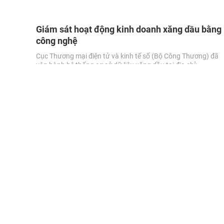
Giám sát hoạt động kinh doanh xăng dầu bằng
công nghệ
Cục Thương mại điện tử và kinh tế số (Bộ Công Thương) đã
vận hành hệ thống cơ sở dữ liệu xăng dầu tại địa chỉ:
http://quanlyxangdau.moit.gov.vn.
VIDEO KHÁC