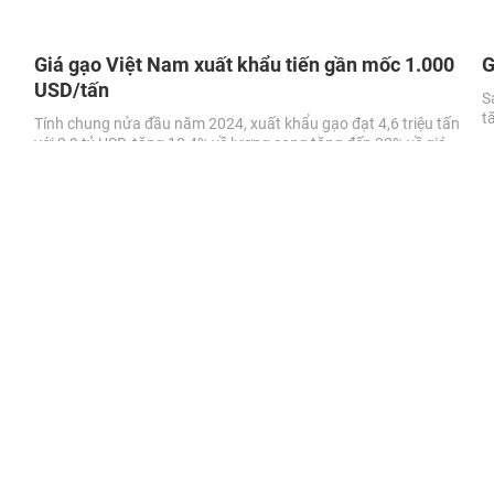
Giá gạo Việt Nam xuất khẩu tiến gần mốc 1.000
G
USD/tấn
S
t
Tính chung nửa đầu năm 2024, xuất khẩu gạo đạt 4,6 triệu tấn
với 2,9 tỷ USD, tăng 10,4% về lượng song tăng đến 32% về giá
trị so với cùng kỳ năm 2023.