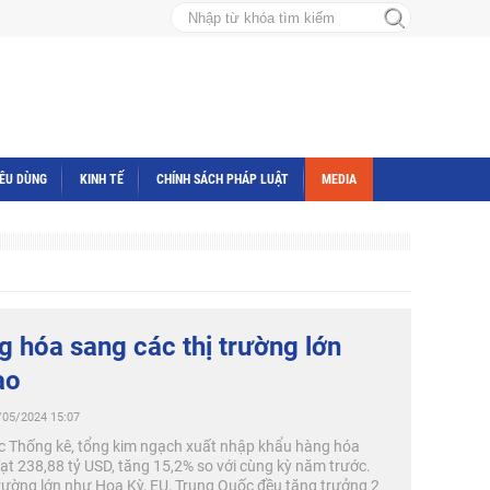
IÊU DÙNG
KINH TẾ
CHÍNH SÁCH PHÁP LUẬT
MEDIA
g hóa sang các thị trường lớn
ao
/05/2024 15:07
ục Thống kê, tổng kim ngạch xuất nhập khẩu hàng hóa
t 238,88 tỷ USD, tăng 15,2% so với cùng kỳ năm trước.
trường lớn như Hoa Kỳ, EU, Trung Quốc đều tăng trưởng 2