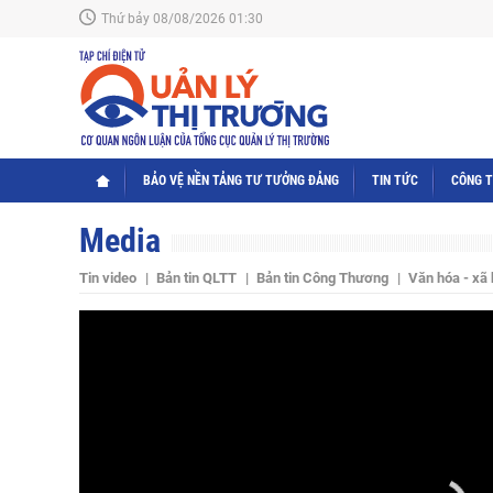
Thứ bảy 08/08/2026 01:30
BẢO VỆ NỀN TẢNG TƯ TƯỞNG ĐẢNG
TIN TỨC
CÔNG 
Media
Tin video
Bản tin QLTT
Bản tin Công Thương
Văn hóa - xã 