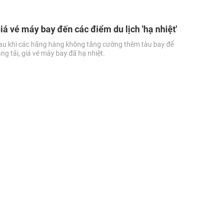
iá vé máy bay đến các điểm du lịch 'hạ nhiệt'
au khi các hãng hàng không tăng cường thêm tàu bay để
ăng tải, giá vé máy bay đã hạ nhiệt.