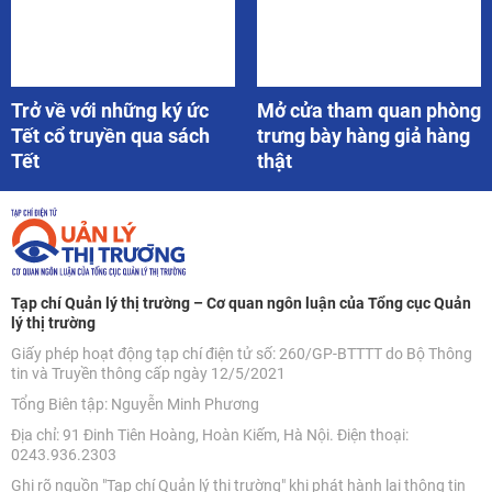
Trở về với những ký ức
Mở cửa tham quan phòng
Tết cổ truyền qua sách
trưng bày hàng giả hàng
Tết
thật
Tạp chí Quản lý thị trường – Cơ quan ngôn luận của Tổng cục Quản
lý thị trường
Giấy phép hoạt động tạp chí điện tử số: 260/GP-BTTTT do Bộ Thông
tin và Truyền thông cấp ngày 12/5/2021
Tổng Biên tập: Nguyễn Minh Phương
Địa chỉ: 91 Đinh Tiên Hoàng, Hoàn Kiếm, Hà Nội. Điện thoại:
0243.936.2303
Ghi rõ nguồn "Tạp chí Quản lý thị trường" khi phát hành lại thông tin