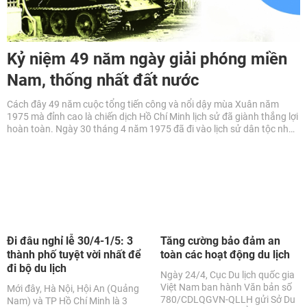
Kỷ niệm 49 năm ngày giải phóng miền
Nam, thống nhất đất nước
Cách đây 49 năm cuộc tổng tiến công và nổi dậy mùa Xuân năm
1975 mà đỉnh cao là chiến dịch Hồ Chí Minh lịch sử đã giành thắng lợi
hoàn toàn. Ngày 30 tháng 4 năm 1975 đã đi vào lịch sử dân tộc như
một mốc son chói lọi đưa đất nước ta bước vào một kỷ nguyên mới,
kỷ nguyên độc lập dân tộc và chủ nghĩa xã hội. Toàn Đảng, toàn dân,
toàn quân ta từ đây tập trung sức lực và trí tuệ hàn gắn vết thương
chiến tranh xây dựng cuộc sống mới; xây dựng và bảo vệ Tổ quốc
Việt Nam xã hội chủ nghĩa.
Đi đâu nghỉ lễ 30/4-1/5: 3
Tăng cường bảo đảm an
thành phố tuyệt vời nhất để
toàn các hoạt động du lịch
đi bộ du lịch
Ngày 24/4, Cục Du lịch quốc gia
Việt Nam ban hành Văn bản số
Mới đây, Hà Nội, Hội An (Quảng
780/CDLQGVN-QLLH gửi Sở Du
Nam) và TP Hồ Chí Minh là 3