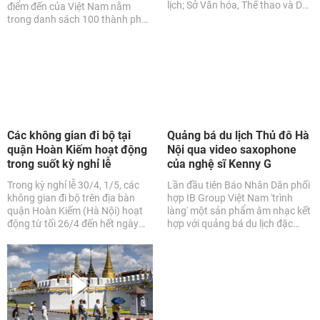
lịch; Sở Văn hóa, Thể thao và Du
điểm đến của Việt Nam nằm
lịch các tỉnh, thành phố trực
trong danh sách 100 thành phố
thuộc Trung ương về việc tăng
tuyệt vời nhất để đi bộ du lịch
cường bảo đảm an toàn trong
theo Guruwalk bình chọn. Đây là
các hoạt động du lịch dịp nghỉ lễ
trang web của tổ chức cộng
và cao điểm du lịch hè 2024.
đồng quốc tế chuyên cung cấp
các tour đi bộ với hướng dẫn viên
du lịch bản địa tại các thành phố
trên thế giới.
Các không gian đi bộ tại
Quảng bá du lịch Thủ đô Hà
quận Hoàn Kiếm hoạt động
Nội qua video saxophone
trong suốt kỳ nghỉ lễ
của nghệ sĩ Kenny G
Trong kỳ nghỉ lễ 30/4, 1/5, các
Lần đầu tiên Báo Nhân Dân phối
không gian đi bộ trên địa bàn
hợp IB Group Việt Nam 'trình
quận Hoàn Kiếm (Hà Nội) hoạt
làng' một sản phẩm âm nhạc kết
động từ tối 26/4 đến hết ngày
hợp với quảng bá du lịch đặc
1/5. Tuy nhiên, trong tuần đầu
biệt: MV 'Going Home' với hình
tiên của tháng 5, các không gian
ảnh nghệ sĩ Kenny G trình diễn
đi bộ này chỉ hoạt động trong hai
bản nhạc tại các địa danh nổi
ngày 4 và 5/5.
tiếng của Thủ đô Hà Nội.