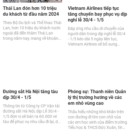
Thái Lan đón hơn 10 triệu
Vietnam Airlines tiếp tục
du khách từ đầu năm 2024
tăng chuyến bay phục vụ dịp
nghỉ lễ 30/4 - 1/5
Theo Bộ Du lịch và Thể thao Thái
Lan, hơn 10 triệu du khách nước
Đáp ứng nhu cầu di chuyển của
ngoài đã đến thăm Thái Lan
người dân trong dịp nghỉ lễ 30/4
trong năm nay, mang về khoản
- 1/5 kéo dài 5 ngày liên tục,
doanh thu hơn 13,5 tỷ USD.
Vietnam Airlines sẽ bổ sung
thêm hơn 100 chuyến bay nội địa
và quốc tế, tương ứng hơn
15.000 chỗ.
Đường sắt Hà Nội tăng tàu
Phóng sự: Thanh niên Quản
dịp 30/4 - 1/5
lý thị trường hướng về các
em nhỏ vùng cao
Thông tin từ Công ty CP Vận tải
đường sắt Hà Nội, dịp Lễ 30/4 -
Thấu hiểu những khó khăn trên
1/5 đơn vị sẽ bán ra 60.000 vé
con đường đi tìm con chữ của
tàu để phục vụ nhu cầu đi lại, du
các em học sinh của điểm trường
lịch của hành khách.
Tiểu học & THCS Đức Xuân, tỉnh