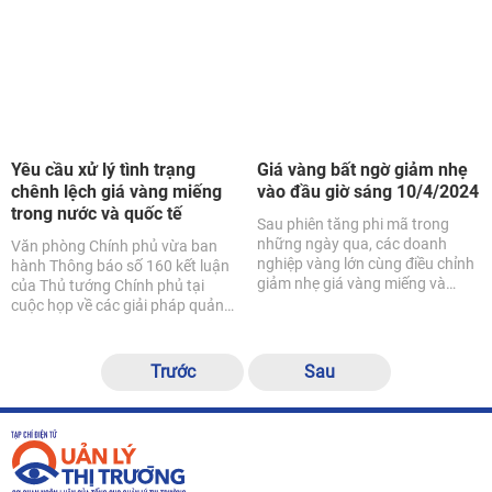
Cao Bằng, Đoàn thanh niên Tổng
cục Quản lý thị trường đã phối
hợp với Công ty CP Madin Chem
trao tặng 20 chiếc xe đạp cho
các em học sinh có hoàn cảnh
khó khăn. Những chiếc xe sẽ là
người bạn mới, là nguồn cổ vũ
tinh thần để các em viết tiếp giấc
Yêu cầu xử lý tình trạng
Giá vàng bất ngờ giảm nhẹ
mơ của riêng mình.
chênh lệch giá vàng miếng
vào đầu giờ sáng 10/4/2024
trong nước và quốc tế
Sau phiên tăng phi mã trong
những ngày qua, các doanh
Văn phòng Chính phủ vừa ban
nghiệp vàng lớn cùng điều chỉnh
hành Thông báo số 160 kết luận
giảm nhẹ giá vàng miếng và
của Thủ tướng Chính phủ tại
vàng nhẫn trong phiên giao dịch
cuộc họp về các giải pháp quản
sáng ngày 10/4.
lý thị trường vàng thời gian tới.
Trước
Sau