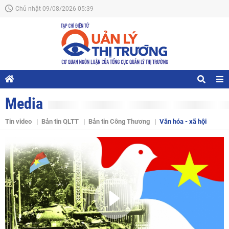
Chủ nhật 09/08/2026 05:39
Media
Tin video
Bản tin QLTT
Bản tin Công Thương
Văn hóa - xã hội