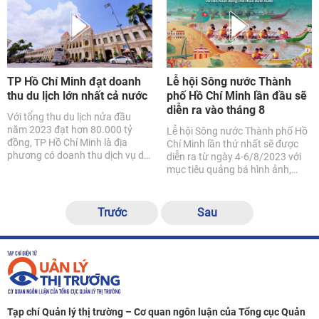
TP Hồ Chí Minh đạt doanh
Lễ hội Sông nước Thành
thu du lịch lớn nhất cả nước
phố Hồ Chí Minh lần đầu sẽ
diễn ra vào tháng 8
Với tổng thu du lịch nửa đầu
năm 2023 đạt hơn 80.000 tỷ
Lễ hội Sông nước Thành phố Hồ
đồng, TP Hồ Chí Minh là địa
Chí Minh lần thứ nhất sẽ được
phương có doanh thu dịch vụ du
diễn ra từ ngày 4-6/8/2023 với
lịch cao nhất cả nước.
mục tiêu quảng bá hình ảnh,
vùng đất, con người, bản sắc văn
hóa, hoạt động du lịch và ẩm
thực đặc trưng của Thành phố.
Trước
Sau
Tạp chí Quản lý thị trường – Cơ quan ngôn luận của Tổng cục Quản