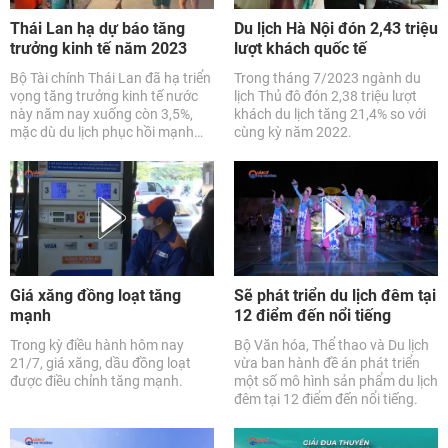
Thái Lan hạ dự báo tăng
Du lịch Hà Nội đón 2,43 triệu
trưởng kinh tế năm 2023
lượt khách quốc tế
Bộ Tài chính Thái Lan đã hạ triển
Trong tháng 7/2023 ngành du
vọng tăng trưởng kinh tế nước
lịch Thủ đô đón 2,38 triệu lượt
này năm nay xuống còn 3,5%,
khách du lịch tăng 21,4% so với
mặc dù du lịch phục hồi mạnh
cùng kỳ năm 2022.
mẽ.
Giá xăng đồng loạt tăng
Sẽ phát triển du lịch đêm tại
mạnh
12 điểm đến nổi tiếng
Trong kỳ điều hành hôm nay
Bộ Văn hóa, Thể thao và Du lịch
21/7, giá xăng, dầu đồng loạt
vừa ban hành đề án phát triển
được điều chỉnh tăng mạnh.
một số mô hình sản phẩm du lịch
đêm tại 12 điểm đến nổi tiếng.