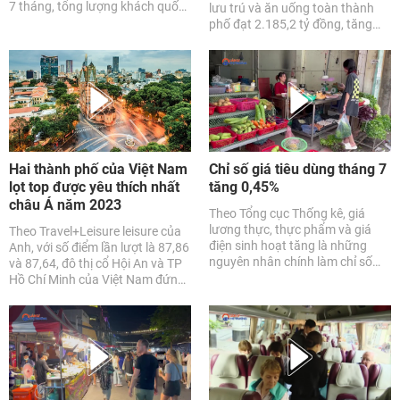
7 tháng, tổng lượng khách quốc
lưu trú và ăn uống toàn thành
tế đạt gần 6,6 triệu lượt, tương
phố đạt 2.185,2 tỷ đồng, tăng
đương 83% kế hoạch năm 2023.
6,3% so với tháng trước và tăng
30,7% so với tháng cùng kỳ năm
2022.
Hai thành phố của Việt Nam
Chỉ số giá tiêu dùng tháng 7
lọt top được yêu thích nhất
tăng 0,45%
châu Á năm 2023
Theo Tổng cục Thống kê, giá
lương thực, thực phẩm và giá
Theo Travel+Leisure leisure của
điện sinh hoạt tăng là những
Anh, với số điểm lần lượt là 87,86
nguyên nhân chính làm chỉ số
và 87,64, đô thị cổ Hội An và TP
giá tiêu dùng (CPI) tháng 7/2023
Hồ Chí Minh của Việt Nam đứng
tăng 0,45% so với tháng trước.
thứ 13 và 14 trong danh sách 15
thành phố được yêu thích nhất
châu Á năm 2023.