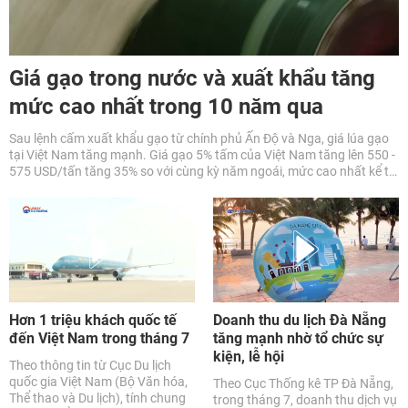
Giá gạo trong nước và xuất khẩu tăng
mức cao nhất trong 10 năm qua
Sau lệnh cấm xuất khẩu gạo từ chính phủ Ấn Độ và Nga, giá lúa gạo
tại Việt Nam tăng mạnh. Giá gạo 5% tấm của Việt Nam tăng lên 550 -
575 USD/tấn tăng 35% so với cùng kỳ năm ngoái, mức cao nhất kể từ
năm 2011…
Hơn 1 triệu khách quốc tế
Doanh thu du lịch Đà Nẵng
đến Việt Nam trong tháng 7
tăng mạnh nhờ tổ chức sự
kiện, lễ hội
Theo thông tin từ Cục Du lịch
quốc gia Việt Nam (Bộ Văn hóa,
Theo Cục Thống kê TP Đà Nẵng,
Thể thao và Du lịch), tính chung
trong tháng 7, doanh thu dịch vụ