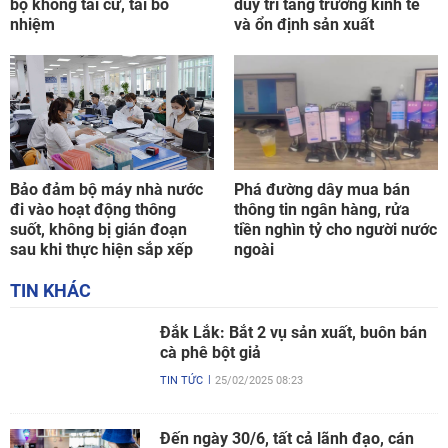
bộ không tái cử, tái bổ
duy trì tăng trưởng kinh tế
nhiệm
và ổn định sản xuất
Bảo đảm bộ máy nhà nước
Phá đường dây mua bán
đi vào hoạt động thông
thông tin ngân hàng, rửa
suốt, không bị gián đoạn
tiền nghìn tỷ cho người nước
sau khi thực hiện sắp xếp
ngoài
TIN KHÁC
Đắk Lắk: Bắt 2 vụ sản xuất, buôn bán
cà phê bột giả
TIN TỨC
25/02/2025 08:23
Đến ngày 30/6, tất cả lãnh đạo, cán