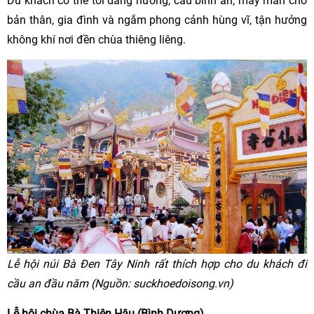
Du khách có thể tới dâng hương, cầu bình an, may mắn cho
bản thân, gia đình và ngắm phong cảnh hùng vĩ, tận hưởng
không khí nơi đền chùa thiêng liêng.
Lễ hội núi Bà Đen Tây Ninh rất thích hợp cho du khách đi
cầu an đầu năm (Nguồn: suckhoedoisong.vn)
Lễ hội chùa Bà Thiên Hậu (Bình Dương)