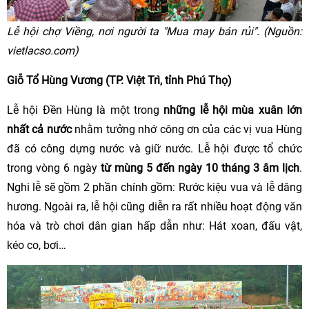
Lễ hội chợ Viềng, nơi người ta "Mua may bán rủi". (Nguồn:
vietlacso.com)
Giỗ Tổ Hùng Vương (TP. Việt Trì, tỉnh Phú Thọ)
Lễ hội Đền Hùng là một trong
những lễ hội mùa xuân lớn
nhất cả nước
nhằm tưởng nhớ công ơn của các vị vua Hùng
đã có công dựng nước và giữ nước. Lễ hội được tổ chức
trong vòng 6 ngày
từ mùng 5 đến ngày 10 tháng 3 âm lịch
.
Nghi lễ sẽ gồm 2 phần chính gồm: Rước kiệu vua và lễ dâng
hương. Ngoài ra, lễ hội cũng diễn ra rất nhiều hoạt động văn
hóa và trò chơi dân gian hấp dẫn như: Hát xoan, đấu vật,
kéo co, bơi…