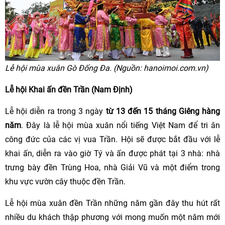
L
ễ hội mùa xuân Gò Đống Đa. (Nguồn: hanoimoi.com.vn)
Lễ hội Khai ấn đền Trần (Nam Định)
Lễ hội diễn ra trong 3 ngày
từ 13 đến 15 tháng Giêng hàng
năm
. Đây là lễ hội mùa xuân nổi tiếng Việt Nam để tri ân
công đức của các vị vua Trần. Hội sẽ được bắt đầu với lễ
khai ấn, diễn ra vào giờ Tý và ấn được phát tại 3 nhà: nhà
trưng bày đền Trùng Hoa, nhà Giải Vũ và một điểm trong
khu vực vườn cây thuộc đền Trần.
Lễ hội mùa xuân đền Trần những năm gần đây thu hút rất
nhiều du khách thập phương với mong muốn một năm mới