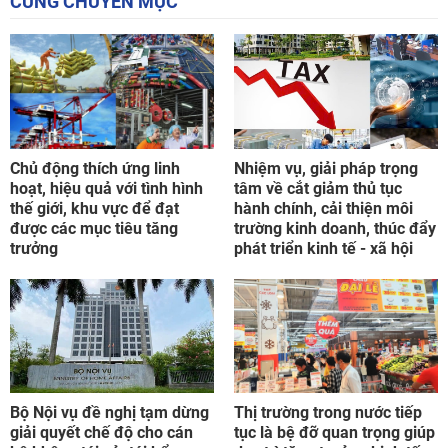
CÙNG CHUYÊN MỤC
Chủ động thích ứng linh
Nhiệm vụ, giải pháp trọng
hoạt, hiệu quả với tình hình
tâm về cắt giảm thủ tục
thế giới, khu vực để đạt
hành chính, cải thiện môi
được các mục tiêu tăng
trường kinh doanh, thúc đẩy
trưởng
phát triển kinh tế - xã hội
Bộ Nội vụ đề nghị tạm dừng
Thị trường trong nước tiếp
giải quyết chế độ cho cán
tục là bệ đỡ quan trọng giúp