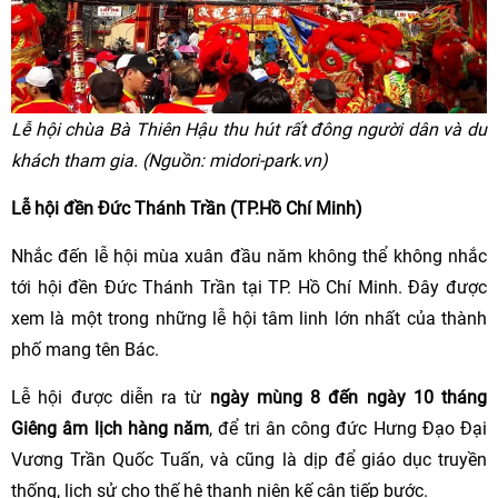
Lễ hội chùa Bà Thiên Hậu thu hút rất đông người dân và du
khách tham gia. (Nguồn: midori-park.vn)
Lễ hội đền Đức Thánh Trần (TP.Hồ Chí Minh)
Nhắc đến lễ hội mùa xuân đầu năm không thể không nhắc
tới hội đền Đức Thánh Trần tại TP. Hồ Chí Minh. Đây được
xem là một trong những lễ hội tâm linh lớn nhất của thành
phố mang tên Bác.
Lễ hội được diễn ra từ
ngày mùng 8 đến ngày 10 tháng
Giêng âm lịch hàng năm
, để tri ân công đức Hưng Đạo Đại
Vương Trần Quốc Tuấn, và cũng là dịp để giáo dục truyền
thống, lịch sử cho thế hệ thanh niên kế cận tiếp bước.