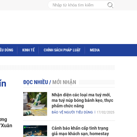
IÊU DÙNG
KINH TẾ
CHÍNH SÁCH PHÁP LUẬT
MEDIA
ín
ĐỌC NHIỀU
/
MỚI NHẬN
Nhận diện các loại ma tuý mới,
ma tuý núp bóng bánh kẹo, thực
phẩm chức năng
BẢO VỆ NGƯỜI TIÊU DÙNG
17/02/2025
ương
 "Xuân
Cảnh báo khẩn cấp tình trạng
giả mạo khách sạn, homestay