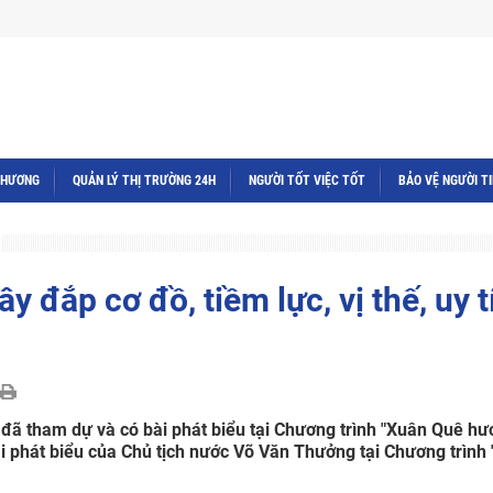
THƯƠNG
QUẢN LÝ THỊ TRƯỜNG 24H
NGƯỜI TỐT VIỆC TỐT
BẢO VỆ NGƯỜI T
y đắp cơ đồ, tiềm lực, vị thế, uy t
đã tham dự và có bài phát biểu tại Chương trình "Xuân Quê h
bài phát biểu của Chủ tịch nước Võ Văn Thưởng tại Chương trình