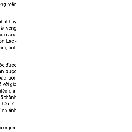
lòng mến
phát huy
hát vọng
của cộng
on Lạc -
im, tình
tộc được
hận được
bào luôn
 với gia
iệp giải
đã thành
thế giới,
hình ảnh
ớc ngoài