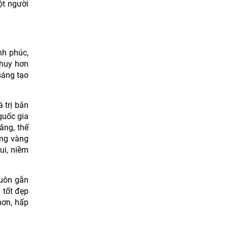
ột người
nh phúc,
 huy hơn
sáng tạo
 trị bản
quốc gia
ăng, thế
ững vàng
ui, niềm
luôn gắn
 tốt đẹp
hơn, hấp