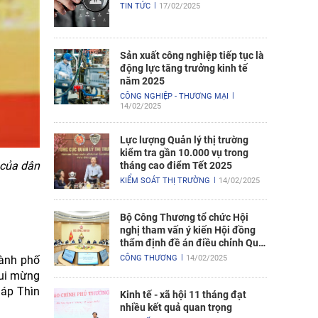
TIN TỨC
17/02/2025
Sản xuất công nghiệp tiếp tục là
động lực tăng trưởng kinh tế
năm 2025
CÔNG NGHIỆP - THƯƠNG MẠI
14/02/2025
Lực lượng Quản lý thị trường
kiểm tra gần 10.000 vụ trong
 của dân
tháng cao điểm Tết 2025
KIỂM SOÁT THỊ TRƯỜNG
14/02/2025
Bộ Công Thương tổ chức Hội
nghị tham vấn ý kiến Hội đồng
thẩm định đề án điều chỉnh Quy
hoạch điện VIII
hành phố
CÔNG THƯƠNG
14/02/2025
vui mừng
iáp Thìn
Kinh tế - xã hội 11 tháng đạt
nhiều kết quả quan trọng