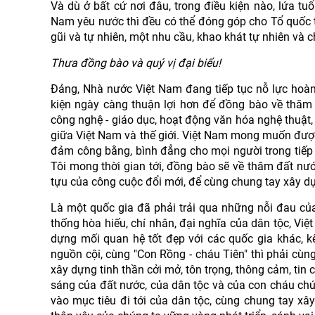
Và dù ở bất cứ nơi đâu, trong điều kiện nào, lứa tu
Nam yêu nước thì đều có thể đóng góp cho Tổ quốc th
gũi và tự nhiên, một nhu cầu, khao khát tự nhiên và 
Thưa đồng bào và quý vị đại biểu!
Đảng, Nhà nước Việt Nam đang tiếp tục nỗ lực hoàn 
kiện ngày càng thuận lợi hơn để đồng bào về thăm 
công nghệ - giáo dục, hoạt động văn hóa nghệ thuật, 
giữa Việt Nam và thế giới. Việt Nam mong muốn được 
đảm công bằng, bình đẳng cho mọi người trong tiếp 
Tôi mong thời gian tới, đồng bào sẽ về thăm đất n
tựu của công cuộc đổi mới, để cùng chung tay xây d
Là một quốc gia đã phải trải qua những nỗi đau của c
thống hòa hiếu, chí nhân, đại nghĩa của dân tộc, Vi
dựng mối quan hệ tốt đẹp với các quốc gia khác, k
nguồn cội, cùng "Con Rồng - cháu Tiên" thì phải cùn
xây dựng tinh thần cởi mở, tôn trọng, thông cảm, tin 
sáng của đất nước, của dân tộc và của con cháu chún
vào mục tiêu đi tới của dân tộc, cùng chung tay xây