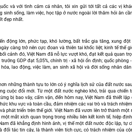
c và với tình cảm cá nhân, tôi xin gửi tới tất cả các vị khá
sinh sống, làm việc, học tập ở nước ngoài lời thăm hỏi ân cầ
ốt đẹp nhất.
 động lớn, phức tạp, khó lường, bất trắc gia tăng, xung đột 
 ngày càng trở nên cực đoan và thiên tai khốc liệt; kinh tế thế 
bối cảnh đó, Việt Nam đã nỗ lực vượt khó, đạt kết quả quan trọ
g trưởng GDP đạt 5,05%, chính trị - xã hội ổn định; quốc phòng -
hóa, lao động, việc làm, an sinh xã hội và đời sống nhân dân 
n những thành tựu to lớn có ý nghĩa lịch sử của đất nước sa
g cuộc đổi mới. Từ một đất nước nghèo khó, trải qua chiến t
ừng bị bao vây, cấm vận, đến hôm nay, Việt Nam đã thiết lập
 chức khu vực và toàn cầu, đảm nhiệm các vai trò và trách nhiệm
và phát triển trên thế giới. Việt Nam đã vươn lên trở thành một 
ột mắt xích quan trọng trong nhiều liên kết kinh tế, hiệp địn
 Nam đã khẳng định hình ảnh, vị thế một đất nước độc lập, tự c
à đối tác tin cậy, là thành viên tích cực, có trách nhiệm của c