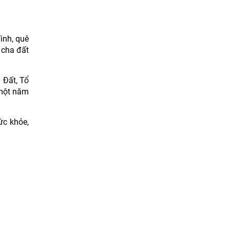
ình, quê
 cha đất
 Đất, Tổ
 một năm
ức khỏe,