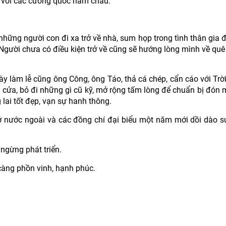
i với các cường quốc năm châu.
 những người con đi xa trở về nhà, sum họp trong tình thân gia đ
gười chưa có điều kiện trở về cũng sẽ hướng lòng mình về quê
y làm lễ cũng ông Công, ông Táo, thả cá chép, cẩn cáo với Trời
à cửa, bỏ đi những gì cũ kỹ, mở rộng tấm lòng để chuẩn bị đón
lai tốt đẹp, vạn sự hanh thông.
a ở nước ngoài và các đồng chí đại biểu một năm mới dồi dào s
ngừng phát triển.
càng phồn vinh, hạnh phúc.