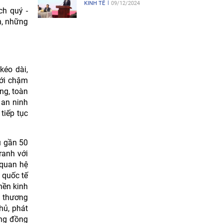
KINH TẾ
09/12/2024
ch quý -
n, những
kéo dài,
giới chậm
ng, toàn
 an ninh
tiếp tục
u gần 50
ranh với
 quan hệ
 quốc tế
nền kinh
h thương
hủ, phát
ộng đồng