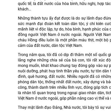
quốc tế; là đất nước của hòa bình, hữu nghị, hợp tác
khách…
Những thành tựu ấy đạt được là do sự lãnh đạo đúng 
sức mạnh đại đoàn kết toàn dân tộc, ý chí kiên cườ
mãnh liệt vì độc lập, tự do, hòa bình, hạnh phúc của
đồng người Việt Nam ở nước ngoài. Người Việt Nam 
cháu Hồng đều luôn là một phần máu thịt, một bộ ph
cảm của đất nước, dân tộc Việt Nam.
Trong năm qua, tôi đã có dịp đi thăm một số quốc g
lắng nghe những chia sẻ của bà con, tôi rất xúc 
mong muốn, khát khao chung tay đóng góp vào sự ph
nuôi dưỡng, phát huy tinh thần yêu nước, tự tôn dân 
đình, quê hương, đất nước. Nhiều người đã có nhữn
phóng dân tộc, thống nhất đất nước, xây dựng và bả
công, thành danh trên nhiều lĩnh vực, đóng góp tích c
là nhân tố quan trọng trong ngoại giao nhân dân, tíc
Việt Nam ở nước ngoài, góp phần nâng cao vị thế và u
Thay mặt lãnh đạo Đảng, Nhà nước, tôi bày tỏ sự v