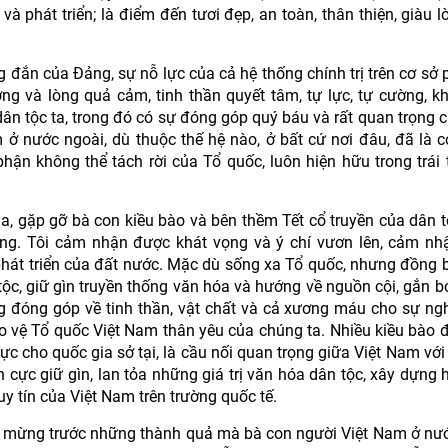
 và phát triển; là điểm đến tươi đẹp, an toàn, thân thiện, giàu 
đắn của Đảng, sự nỗ lực của cả hệ thống chính trị trên cơ sở 
ng và lòng quả cảm, tinh thần quyết tâm, tự lực, tự cường, k
 dân tộc ta, trong đó có sự đóng góp quý báu và rất quan trọng 
ở nước ngoài, dù thuộc thế hệ nào, ở bất cứ nơi đâu, đã là c
ận không thể tách rời của Tổ quốc, luôn hiện hữu trong trái t
ia, gặp gỡ bà con kiều bào và bên thềm Tết cổ truyền của dân 
động. Tôi cảm nhận được khát vọng và ý chí vươn lên, cảm n
át triển của đất nước. Mặc dù sống xa Tổ quốc, nhưng đồng 
tộc, giữ gìn truyền thống văn hóa và hướng về nguồn cội, gắn bó
g đóng góp về tinh thần, vật chất và cả xương máu cho sự ngh
o vệ Tổ quốc Việt Nam thân yêu của chúng ta.
Nhiều kiều bào 
ực cho quốc gia sở tại, là cầu nối quan trọng giữa Việt Nam với 
h cực giữ gìn, lan tỏa những giá trị văn hóa dân tộc, xây dựng 
y tín của Việt Nam trên trường quốc tế.
ui mừng trước những thành quả mà bà con người Việt Nam ở nư