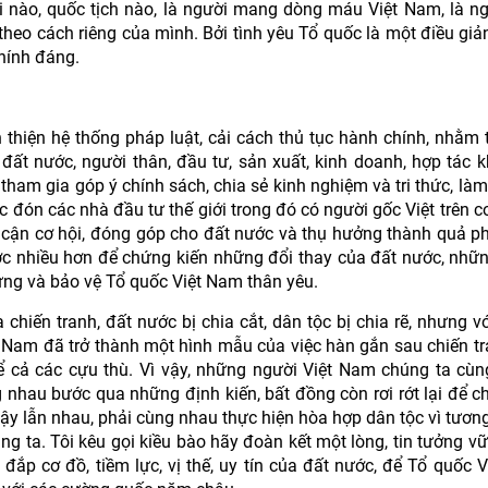
ổi nào, quốc tịch nào, là người mang dòng máu Việt Nam, là ng
eo cách riêng của mình. Bởi tình yêu Tổ quốc là một điều giản
chính đáng.
thiện hệ thống pháp luật, cải cách thủ tục hành chính, nhằm 
đất nước, người thân, đầu tư, sản xuất, kinh doanh, hợp tác 
tham gia góp ý chính sách, chia sẻ kinh nghiệm và tri thức, làm
đón các nhà đầu tư thế giới trong đó có người gốc Việt trên c
cận cơ hội, đóng góp cho đất nước và thụ hưởng thành quả phá
ước nhiều hơn để chứng kiến những đổi thay của đất nước, nhữ
ựng và bảo vệ Tổ quốc Việt Nam thân yêu.
hiến tranh, đất nước bị chia cắt, dân tộc bị chia rẽ, nhưng vớ
ệt Nam đã trở thành một hình mẫu của việc hàn gắn sau chiến tr
ể cả các cựu thù. Vì vậy, những người Việt Nam chúng ta cù
g nhau bước qua những định kiến, bất đồng còn rơi rớt lại để c
cậy lẫn nhau, phải cùng nhau thực hiện hòa hợp dân tộc vì tương 
g ta. Tôi kêu gọi kiều bào hãy đoàn kết một lòng, tin tưởng v
 đắp cơ đồ, tiềm lực, vị thế, uy tín của đất nước, để Tổ quốc 