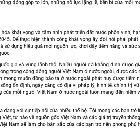
những đóng góp to lớn, những nỗ lực lặng lẽ, bền bỉ của mỗi m
hóa khát vọng và tầm nhìn phát triển đất nước phồn vinh, hạ
2045. Để thực hiện thành công khát vọng ấy, đòi hỏi phải phát
à sử dụng hiệu quả mọi nguồn lực, khơi dậy tiềm năng và sức 
quốc.
 quốc gia và vùng lãnh thổ. Nhiều người đã khẳng định được giá
 hưởng trong cộng đồng người Việt Nam ở nước ngoài, được các 
nh mong muốn đồng bào ta ở nước ngoài phát huy được tiềm n
ống ổn định, ngày càng có địa vị pháp lý, kinh tế, chính trị v
ông của mỗi người Việt Nam ở nước ngoài luôn mang đến niềm v
 dạng với sự tiếp nối của nhiều thế hệ. Tôi mong các bạn trẻ 
Việt, tự hào về nguồn gốc Việt Nam và các giá trị truyền thống
trị Việt Nam sẽ làm cho bản sắc của các bạn trở nên phong phú 