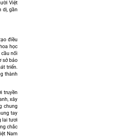
ười Việt
 dị, gần
tạo điều
khoa học
 cầu nối
ơ sở bảo
t triển.
ng thành
i truyền
anh, xây
ng chung
hung tay
lai tươi
ững chắc
Việt Nam