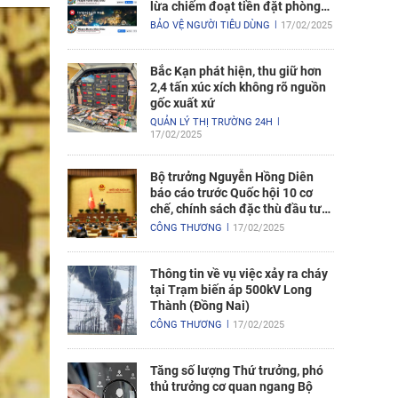
lừa chiếm đoạt tiền đặt phòng
nghỉ
BẢO VỆ NGƯỜI TIÊU DÙNG
17/02/2025
Bắc Kạn phát hiện, thu giữ hơn
2,4 tấn xúc xích không rõ nguồn
gốc xuất xứ
QUẢN LÝ THỊ TRƯỜNG 24H
17/02/2025
Bộ trưởng Nguyễn Hồng Diên
báo cáo trước Quốc hội 10 cơ
chế, chính sách đặc thù đầu tư
xây dựng Dự án điện hạt nhân
CÔNG THƯƠNG
17/02/2025
Ninh Thuận
Thông tin về vụ việc xảy ra cháy
tại Trạm biến áp 500kV Long
Thành (Đồng Nai)
CÔNG THƯƠNG
17/02/2025
Tăng số lượng Thứ trưởng, phó
thủ trưởng cơ quan ngang Bộ