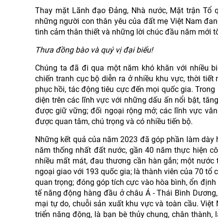
Thay mặt Lãnh đạo Đảng, Nhà nước, Mặt trận Tổ quố
những người con thân yêu của đất mẹ Việt Nam đang 
tình cảm thân thiết và những lời chúc đầu năm mới t
Thưa đồng bào và quý vị đại biểu!
Chúng ta đã đi qua một năm khó khăn với nhiều biến
chiến tranh cục bộ diễn ra ở nhiều khu vực, thời tiết
phục hồi, tác động tiêu cực đến mọi quốc gia. Trong 
diện trên các lĩnh vực với những dấu ấn nổi bật, tăn
được giữ vững; đối ngoại rộng mở; các lĩnh vực văn 
được quan tâm, chú trọng và có nhiều tiến bộ.
Những kết quả của năm 2023 đã góp phần làm dày hơ
năm thống nhất đất nước, gần 40 năm thực hiện côn
nhiều mất mát, đau thương cần hàn gắn; một nước t
ngoại giao với 193 quốc gia; là thành viên của 70 tổ
quan trọng; đóng góp tích cực vào hòa bình, ổn định 
tế năng động hàng đầu ở châu Á - Thái Bình Dương, m
mại tự do, chuỗi sản xuất khu vực và toàn cầu. Việt
triển năng động, là bạn bè thủy chung, chân thành, l