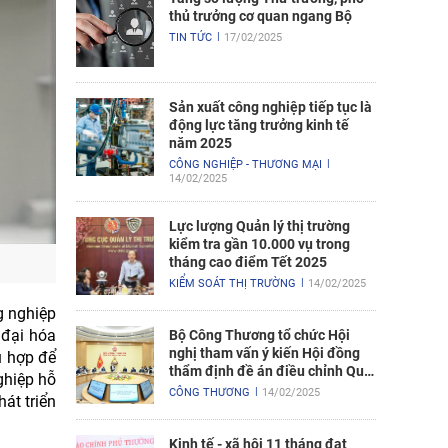
thủ trưởng cơ quan ngang Bộ
TIN TỨC
17/02/2025
Sản xuất công nghiệp tiếp tục là
động lực tăng trưởng kinh tế
năm 2025
CÔNG NGHIỆP - THƯƠNG MẠI
14/02/2025
Lực lượng Quản lý thị trường
kiểm tra gần 10.000 vụ trong
tháng cao điểm Tết 2025
KIỂM SOÁT THỊ TRƯỜNG
14/02/2025
g nghiệp
 đại hóa
Bộ Công Thương tổ chức Hội
nghị tham vấn ý kiến Hội đồng
ù hợp để
thẩm định đề án điều chỉnh Quy
ghiệp hỗ
hoạch điện VIII
CÔNG THƯƠNG
14/02/2025
át triển
Kinh tế - xã hội 11 tháng đạt