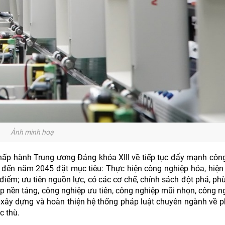
Ảnh minh hoạ
hấp hành Trung ương Đảng khóa XIII về tiếp tục đẩy mạnh côn
 đến năm 2045 đặt mục tiêu: Thực hiện công nghiệp hóa, hiện
g điểm; ưu tiên nguồn lực, có các cơ chế, chính sách đột phá, ph
ệp nền tảng, công nghiệp ưu tiên, công nghiệp mũi nhọn, công n
iên xây dựng và hoàn thiện hệ thống pháp luật chuyên ngành về ph
c thù.