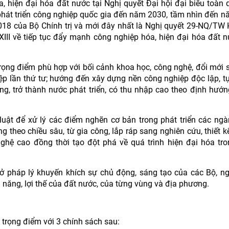
 hiện đại hóa đất nước tại Nghị quyết Đại hội đại biểu toàn 
 phát triển công nghiệp quốc gia đến năm 2030, tầm nhìn đến 
18 của Bộ Chính trị và mới đây nhất là Nghị quyết 29-NQ/TW 
II về tiếp tục đẩy mạnh công nghiệp hóa, hiện đại hóa đất 
rọng điểm phù hợp với bối cảnh khoa học, công nghệ, đổi mới 
 lần thứ tư; hướng đến xây dựng nền công nghiệp độc lập, tự
ng, trở thành nước phát triển, có thu nhập cao theo định hướn
luật để xử lý các điểm nghẽn cơ bản trong phát triển các ng
 theo chiều sâu, từ gia công, lắp ráp sang nghiên cứu, thiết k
nghệ cao đồng thời tạo đột phá về quá trình hiện đại hóa tr
 pháp lý khuyến khích sự chủ động, sáng tạo của các Bộ, n
 năng, lợi thế của đất nước, của từng vùng và địa phương.
trọng điểm với 3 chính sách sau: