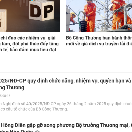
chỉ đạo các nhiệm vụ, giải
Bộ Công Thương ban hành thôn
 tâm, đột phá thúc đẩy tăng
mới về giá dịch vụ truyền tải đi
h tế, bảo đảm mục tiêu đạt
025/NĐ-CP quy định chức năng, nhiệm vụ, quyền hạn và
ông Thương
5 08:15
h Nghị định số 40/2025/NĐ-CP ngày 26 tháng 2 năm 2025 quy định chức
 cơ cấu tổ chức của Bộ Công Thương.
 Hồng Diên gặp gỡ song phương Bộ trưởng Thương mại,
ượng Hàn Quốc