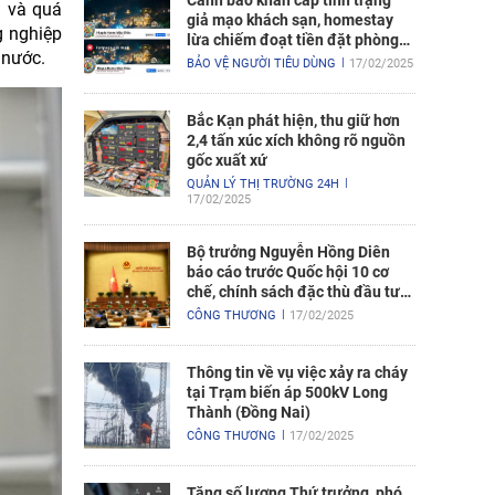
Cảnh báo khẩn cấp tình trạng
g và quá
giả mạo khách sạn, homestay
g nghiệp
lừa chiếm đoạt tiền đặt phòng
 nước.
nghỉ
BẢO VỆ NGƯỜI TIÊU DÙNG
17/02/2025
Bắc Kạn phát hiện, thu giữ hơn
2,4 tấn xúc xích không rõ nguồn
gốc xuất xứ
QUẢN LÝ THỊ TRƯỜNG 24H
17/02/2025
Bộ trưởng Nguyễn Hồng Diên
báo cáo trước Quốc hội 10 cơ
chế, chính sách đặc thù đầu tư
xây dựng Dự án điện hạt nhân
CÔNG THƯƠNG
17/02/2025
Ninh Thuận
Thông tin về vụ việc xảy ra cháy
tại Trạm biến áp 500kV Long
Thành (Đồng Nai)
CÔNG THƯƠNG
17/02/2025
Tăng số lượng Thứ trưởng, phó