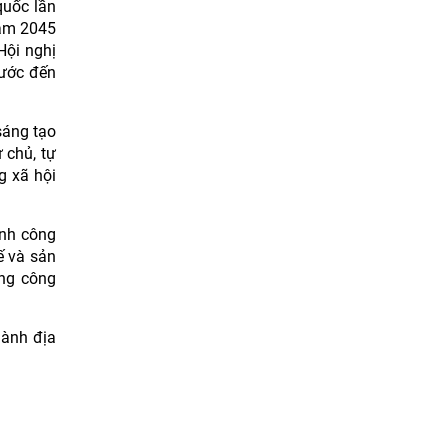
quốc lần
năm 2045
Hội nghị
nước đến
sáng tạo
 chủ, tự
g xã hội
ành công
ế và sản
ong công
gành địa