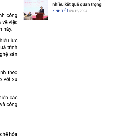
nhiều kết quả quan trọng
KINH TẾ
09/12/2024
ành công
 về việc
h này.
hiệu lực
uá trình
nghệ sản
ình theo
p với xu
hiện các
 và công
 chế hóa