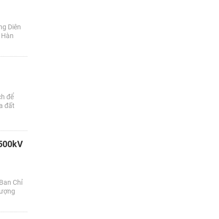
ng Diên
g Hàn
ch để
a đất
 500kV
Ban Chỉ
lượng