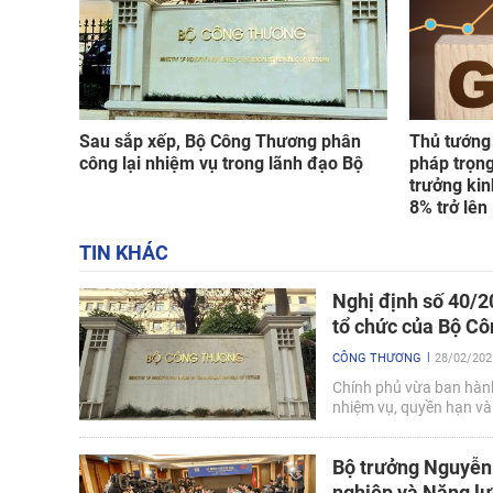
Sau sắp xếp, Bộ Công Thương phân
Thủ tướng 
công lại nhiệm vụ trong lãnh đạo Bộ
pháp trọng
trưởng kin
8% trở lên
TIN KHÁC
Nghị định số 40/2
tổ chức của Bộ C
CÔNG THƯƠNG
28/02/202
Chính phủ vừa ban hàn
nhiệm vụ, quyền hạn và
Bộ trưởng Nguyễn
nghiệp và Năng l