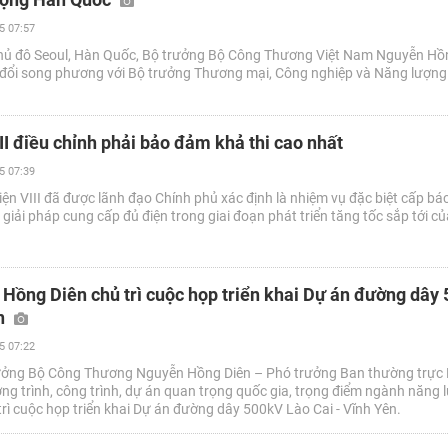
5 07:57
thủ đô Seoul, Hàn Quốc, Bộ trưởng Bộ Công Thương Việt Nam Nguyễn Hồ
o đổi song phương với Bộ trưởng Thương mại, Công nghiệp và Năng lượn
II điều chỉnh phải bảo đảm khả thi cao nhất
5 07:39
ện VIII đã được lãnh đạo Chính phủ xác định là nhiệm vụ đặc biệt cấp bá
giải pháp cung cấp đủ điện trong giai đoạn phát triển tăng tốc sắp tới củ
Hồng Diên chủ trì cuộc họp triển khai Dự án đường dây
ên
5 07:22
rưởng Bộ Công Thương Nguyễn Hồng Diên – Phó trưởng Ban thường trực 
g trình, công trình, dự án quan trọng quốc gia, trọng điểm ngành năng 
trì cuộc họp triển khai Dự án đường dây 500kV Lào Cai - Vĩnh Yên.