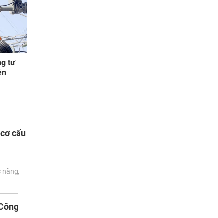
g tư
ện
 cơ cấu
 năng,
 Công