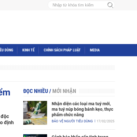
IÊU DÙNG
KINH TẾ
CHÍNH SÁCH PHÁP LUẬT
MEDIA
iểm
ĐỌC NHIỀU
/
MỚI NHẬN
Nhận diện các loại ma tuý mới,
ma tuý núp bóng bánh kẹo, thực
phẩm chức năng
 độc
BẢO VỆ NGƯỜI TIÊU DÙNG
17/02/2025
eo định