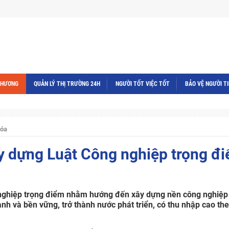
THƯƠNG
QUẢN LÝ THỊ TRƯỜNG 24H
NGƯỜI TỐT VIỆC TỐT
BẢO VỆ NGƯỜI T
hóa
y dựng Luật Công nghiệp trọng đ
nghiệp trọng điểm nhằm hướng đến xây dựng nền công nghiệp
hanh và bền vững, trở thành nước phát triển, có thu nhập cao th