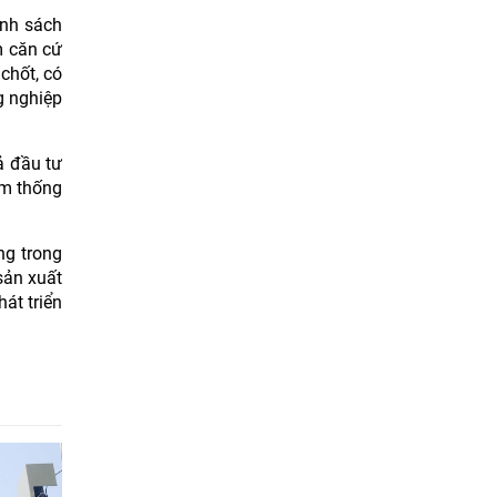
ính sách
m căn cứ
chốt, có
g nghiệp
ả đầu tư
ảm thống
ng trong
sản xuất
át triển