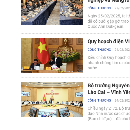
CÔNG THƯƠNG
27/02/202
Ngày 25/02/2025, tại 
đã có buổi gặp gỡ, tra
Quốc Ahn Duk-geun.
Quy hoạch điện VI
CÔNG THƯƠNG
24/02/202
Điều chỉnh Quy hoạch đi
nhanh chóng tìm ra các 
nước.
Bộ trưởng Nguyễn 
Lào Cai – Vĩnh Y
CÔNG THƯƠNG
24/02/202
Chiều ngày 21/2, Bộ t
đạo Nhà nước các chươn
(Ban chỉ đạo) – đã chủ 