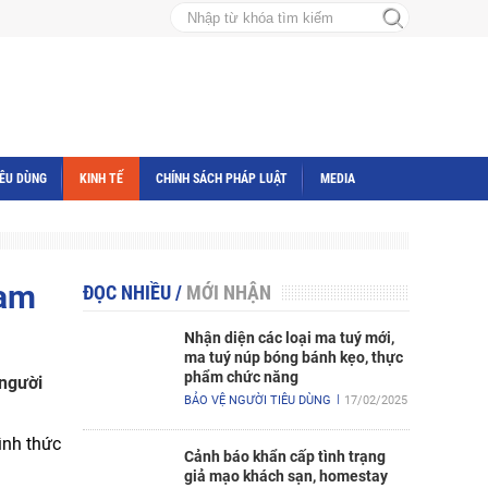
IÊU DÙNG
KINH TẾ
CHÍNH SÁCH PHÁP LUẬT
MEDIA
Nam
ĐỌC NHIỀU
/
MỚI NHẬN
Nhận diện các loại ma tuý mới,
ma tuý núp bóng bánh kẹo, thực
phẩm chức năng
 người
BẢO VỆ NGƯỜI TIÊU DÙNG
17/02/2025
ình thức
Cảnh báo khẩn cấp tình trạng
giả mạo khách sạn, homestay