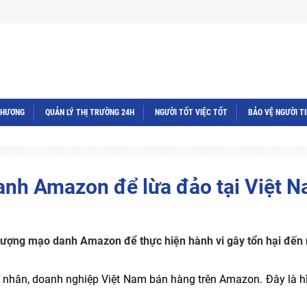
THƯƠNG
QUẢN LÝ THỊ TRƯỜNG 24H
NGƯỜI TỐT VIỆC TỐT
BẢO VỆ NGƯỜI T
anh Amazon để lừa đảo tại Việt 
tượng mạo danh Amazon để thực hiện hành vi gây tổn hại đến
á nhân, doanh nghiệp Việt Nam bán hàng trên Amazon. Đây là h