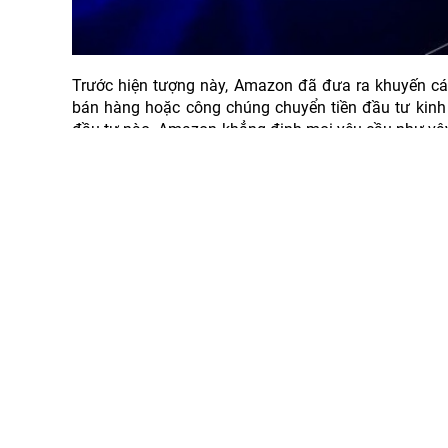
Trước hiện tượng này, Amazon đã đưa ra khuyến cá
bán hàng hoặc công chúng chuyển tiền đầu tư kinh 
đầu tư nào. Amazon khẳng định mọi yêu cầu như vậy
Việt Nam.
“Để tránh bị lừa đảo, vui lòng chỉ liên hệ với Amazo
cáo các hành vi đáng ngờ này để chúng tôi có thể đ
www.sell.amazon.vn”, đại diện Amazon cho hay.
Ngoài ra, thời gian gần đây xuất hiện các đối tượ
để thực hiện hành vi lừa đảo khiến không ít người bị 
Theo đó, một số đối tượng xưng là nhân viên Điện 
khách đánh giá sản phẩm… Sau đó, các đối tượng yê
sản.
Đã có trường hợp cụ thể Điện Máy Xanh phát hiện đ
gia đánh giá sản phẩm để nhận tiền hoặc quà từ chươn