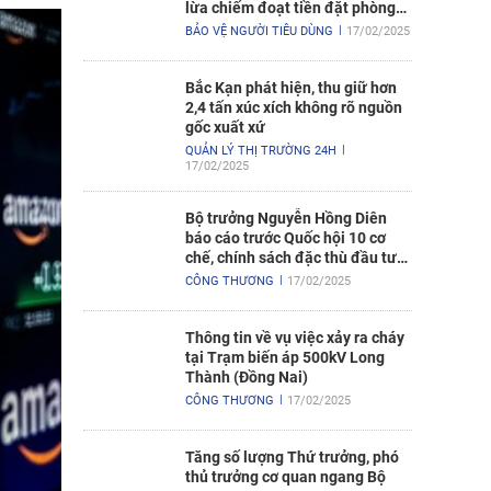
lừa chiếm đoạt tiền đặt phòng
nghỉ
BẢO VỆ NGƯỜI TIÊU DÙNG
17/02/2025
Bắc Kạn phát hiện, thu giữ hơn
2,4 tấn xúc xích không rõ nguồn
gốc xuất xứ
QUẢN LÝ THỊ TRƯỜNG 24H
17/02/2025
Bộ trưởng Nguyễn Hồng Diên
báo cáo trước Quốc hội 10 cơ
chế, chính sách đặc thù đầu tư
xây dựng Dự án điện hạt nhân
CÔNG THƯƠNG
17/02/2025
Ninh Thuận
Thông tin về vụ việc xảy ra cháy
tại Trạm biến áp 500kV Long
Thành (Đồng Nai)
CÔNG THƯƠNG
17/02/2025
Tăng số lượng Thứ trưởng, phó
thủ trưởng cơ quan ngang Bộ