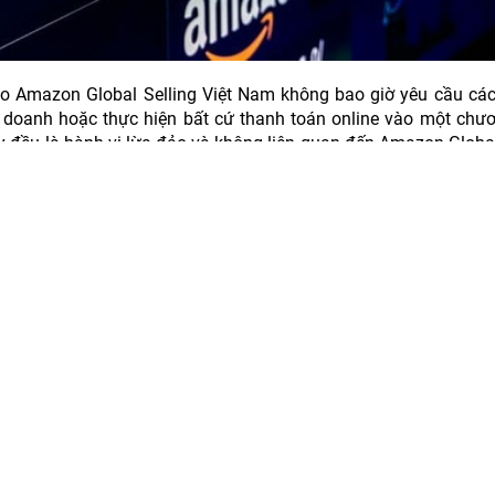
o Amazon Global Selling Việt Nam không bao giờ yêu cầu các
doanh hoặc thực hiện bất cứ thanh toán online vào một chươ
 đều là hành vi lừa đảo và không liên quan đến Amazon Global
n Global Selling Việt Nam qua các kênh chính thức của chúng tô
iều tra. Tại Việt Nam, các kênh chính thức của chúng tôi tại 
ng mạo danh các doanh nghiệp lớn như Điện Máy Xanh, các ng
chiếm đoạt tài sản.
Máy Xanh gọi điện bán hàng trực tiếp, mời mua gói bảo hành,
u cầu khách phải chuyển tiền để nhận được quà tặng và chiếm 
ối tượng tự xưng là nhân viên của công ty chào mời khách h
g trình tri ân.