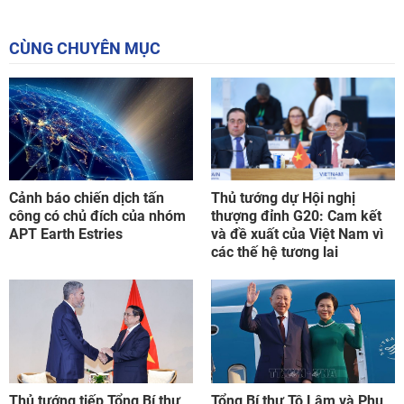
CÙNG CHUYÊN MỤC
Cảnh báo chiến dịch tấn
Thủ tướng dự Hội nghị
công có chủ đích của nhóm
thượng đỉnh G20: Cam kết
APT Earth Estries
và đề xuất của Việt Nam vì
các thế hệ tương lai
Thủ tướng tiếp Tổng Bí thư
Tổng Bí thư Tô Lâm và Phu