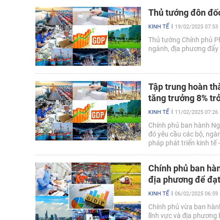
Thủ tướng đôn đố
KINH TẾ
19/02/2025 07:53
Thủ tướng Chính phủ P
ngành, địa phương đẩy
Tập trung hoàn thà
tăng trưởng 8% tr
KINH TẾ
11/02/2025 07:26
Chính phủ ban hành Ng
đó yêu cầu các bộ, ngành
pháp phát triển kinh tế 
phát triển kinh tế - xã
trở lên trong năm 2025.
Chính phủ ban hàn
địa phương để đạt
KINH TẾ
06/02/2025 06:59
Chính phủ vừa ban hàn
lĩnh vực và địa phương