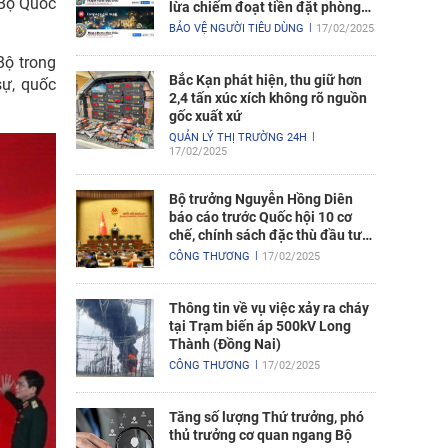
 Bộ Quốc
lừa chiếm đoạt tiền đặt phòng
nghỉ
BẢO VỆ NGƯỜI TIÊU DÙNG
17/02/2025
Bộ trong
Bắc Kạn phát hiện, thu giữ hơn
sự, quốc
2,4 tấn xúc xích không rõ nguồn
gốc xuất xứ
QUẢN LÝ THỊ TRƯỜNG 24H
17/02/2025
Bộ trưởng Nguyễn Hồng Diên
báo cáo trước Quốc hội 10 cơ
chế, chính sách đặc thù đầu tư
xây dựng Dự án điện hạt nhân
CÔNG THƯƠNG
17/02/2025
Ninh Thuận
Thông tin về vụ việc xảy ra cháy
tại Trạm biến áp 500kV Long
Thành (Đồng Nai)
CÔNG THƯƠNG
17/02/2025
Tăng số lượng Thứ trưởng, phó
thủ trưởng cơ quan ngang Bộ