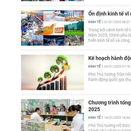
Ổn định kinh tế vĩ
KINH TẾ
31/01/2025 08:27
Trong bối cảnh kinh tế 
Năm 2025, Chính phủ kh
triển kinh tế số và côn
tăng trưởng GDP 8%.
Kế hoạch hành độn
KINH TẾ
24/01/2025 07:18
Phó Thủ tướng Trần Hồ
hành động quốc gia thự
Chương trình tổng
2025
KINH TẾ
14/01/2025 18:44
Phó Thủ tướng Hồ Đức 
Chính phủ về thực hành