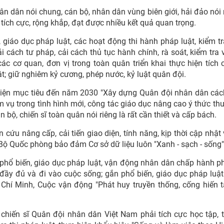
ân dân nói chung, cán bộ, nhân dân vùng biên giới, hải đảo nói 
tích cực, rộng khắp, đạt được nhiều kết quả quan trọng.
giáo dục pháp luật, các hoạt động thi hành pháp luật, kiểm tr
 cải cách tư pháp, cải cách thủ tục hành chính, rà soát, kiểm tra
các cơ quan, đơn vị trong toàn quân triển khai thực hiện tích 
; giữ nghiêm kỷ cương, phép nước, kỷ luật quân đội.
ện mục tiêu đến năm 2030 "Xây dựng Quân đội nhân dân các
m vụ trong tình hình mới, công tác giáo dục nâng cao ý thức th
 bộ, chiến sĩ toàn quân nói riêng là rất cần thiết và cấp bách.
 cứu nâng cấp, cải tiến giao diện, tính năng, kịp thời cập nhật
Bộ Quốc phòng bảo đảm Cơ sở dữ liệu luôn "Xanh - sạch - sống"
 phổ biến, giáo dục pháp luật, vận động nhân dân chấp hành ph
ầy đủ và đi vào cuộc sống; gắn phổ biến, giáo dục pháp luật
Chí Minh, Cuộc vận động "Phát huy truyền thống, cống hiến t
iến sĩ Quân đội nhân dân Việt Nam phải tích cực học tập, t