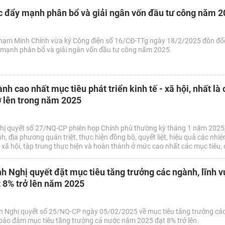
c đẩy mạnh phân bổ và giải ngân vốn đầu tư công năm 
hạm Minh Chính vừa ký Công điện số 16/CĐ-TTg ngày 18/2/2025 đôn đố
 mạnh phân bổ và giải ngân vốn đầu tư công năm 2025.
nh cao nhất mục tiêu phát triển kinh tế - xã hội, nhất là c
ở lên trong năm 2025
hị quyết số 27/NQ-CP phiên họp Chính phủ thường kỳ tháng 1 năm 2025,
, địa phương quán triệt, thực hiện đồng bộ, quyết liệt, hiệu quả các nhiệm
- xã hội, tập trung thực hiện và hoàn thành ở mức cao nhất các mục tiêu, c
 hội của năm 2025 và cả nhiệm kỳ 2021 - 2025, nhất là chỉ tiêu tăng trưởng
h Nghị quyết đặt mục tiêu tăng trưởng các ngành, lĩnh v
 8% trở lên năm 2025
h Nghị quyết số 25/NQ-CP ngày 05/02/2025 về mục tiêu tăng trưởng cá
 bảo đảm mục tiêu tăng trưởng cả nước năm 2025 đạt 8% trở lên.