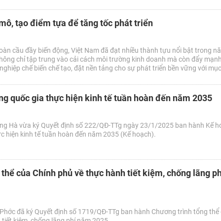
 mô, tạo điểm tựa để tăng tốc phát triển
toàn cầu đầy biến động, Việt Nam đã đạt nhiều thành tựu nổi bật trong 
ông chỉ tập trung vào cải cách môi trường kinh doanh mà còn đẩy mạn
g nghiệp chế biến chế tạo, đặt nền tảng cho sự phát triển bền vững với mục
g quốc gia thực hiện kinh tế tuần hoàn đến năm 2035
ng Hà vừa ký Quyết định số 222/QĐ-TTg ngày 23/1/2025 ban hành Kế h
c hiện kinh tế tuần hoàn đến năm 2035 (Kế hoạch).
 thể của Chính phủ về thực hành tiết kiệm, chống lãng p
Phớc đã ký Quyết định số 1719/QĐ-TTg ban hành Chương trình tổng thể
 tiết kiệm, chống lãng phí năm 2025.