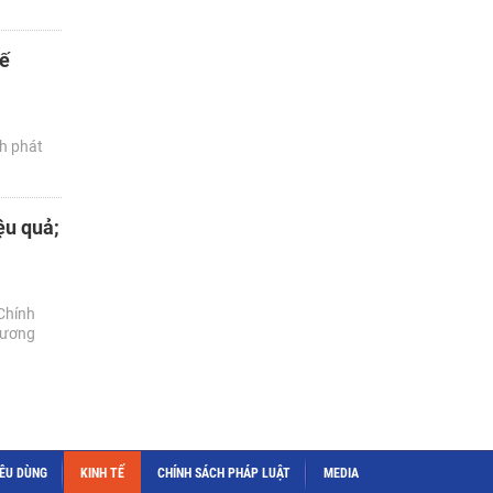
Kế
h phát
ệu quả;
Chính
cương
IÊU DÙNG
KINH TẾ
CHÍNH SÁCH PHÁP LUẬT
MEDIA