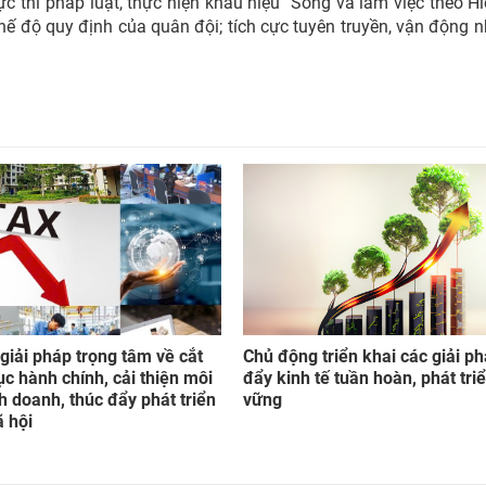
ực thi pháp luật, thực hiện khẩu hiệu "Sống và làm việc theo H
chế độ quy định của quân đội; tích cực tuyên truyền, vận động 
giải pháp trọng tâm về cắt
Chủ động triển khai các giải p
ục hành chính, cải thiện môi
đẩy kinh tế tuần hoàn, phát tri
h doanh, thúc đẩy phát triển
vững
ã hội