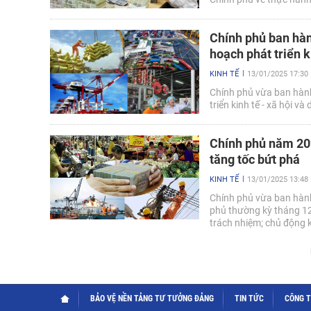
Chính phủ ban hàn
hoạch phát triển k
KINH TẾ
13/01/2025 17:30
Chính phủ vừa ban hành
triển kinh tế - xã hội 
Chính phủ năm 202
tăng tốc bứt phá
KINH TẾ
13/01/2025 13:48
Chính phủ vừa ban hành
phủ thường kỳ tháng 12
trách nhiệm; chủ động kị
BẢO VỆ NỀN TẢNG TƯ TƯỞNG ĐẢNG
TIN TỨC
CÔNG 