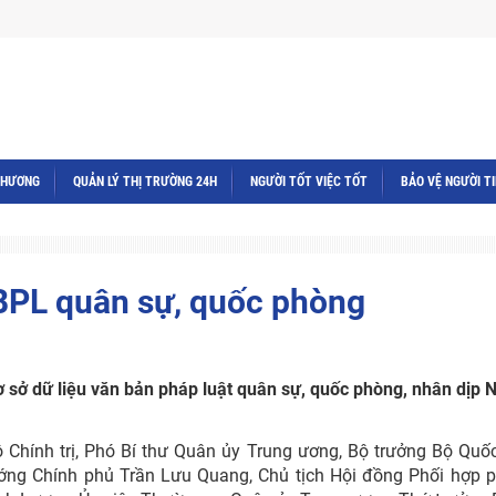
THƯƠNG
QUẢN LÝ THỊ TRƯỜNG 24H
NGƯỜI TỐT VIỆC TỐT
BẢO VỆ NGƯỜI T
VBPL quân sự, quốc phòng
 sở dữ liệu văn bản pháp luật quân sự, quốc phòng, nhân dịp 
ộ Chính trị, Phó Bí thư Quân ủy Trung ương, Bộ trưởng Bộ Quố
ớng Chính phủ Trần Lưu Quang, Chủ tịch Hội đồng Phối hợp p