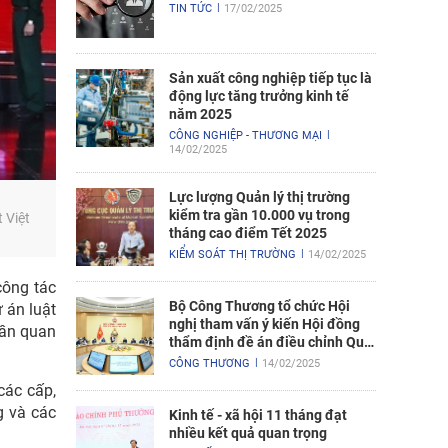
TIN TỨC
17/02/2025
Sản xuất công nghiệp tiếp tục là
động lực tăng trưởng kinh tế
năm 2025
CÔNG NGHIỆP - THƯƠNG MẠI
14/02/2025
Lực lượng Quản lý thị trường
kiểm tra gần 10.000 vụ trong
 Việt
tháng cao điểm Tết 2025
KIỂM SOÁT THỊ TRƯỜNG
14/02/2025
công tác
Bộ Công Thương tổ chức Hội
 án luật
nghị tham vấn ý kiến Hội đồng
hần quan
thẩm định đề án điều chỉnh Quy
hoạch điện VIII
CÔNG THƯƠNG
14/02/2025
các cấp,
g và các
Kinh tế - xã hội 11 tháng đạt
nhiều kết quả quan trọng