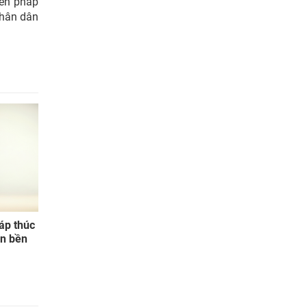
iến pháp
nhân dân
háp thúc
ển bền