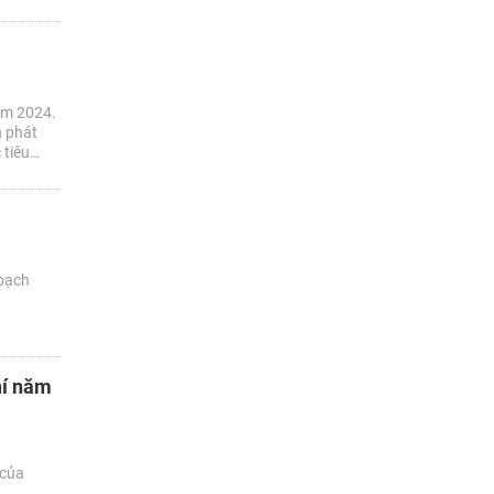
năm 2024.
h phát
 tiêu
oạch
hí năm
 của