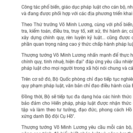
Công tác phổ biến, giáo dục pháp luật cho cán bộ, nh
và đang được phối hợp với các địa phương triển khai 
Theo Thứ trưởng Võ Minh Lương, cùng với phổ biến, 
tra, kiểm toán, điều tra, truy tố, xét xử, thi hành án;
xây dựng chính quy, rèn luyện kỷ luật... cũng được 
phần quan trọng nâng cao ý thức chấp hành pháp luật
Thượng tướng Võ Minh Lương nhấn mạnh để thực hi
chính quy, tinh nhuệ, hiện đại" đáp ứng yêu cầu nhiệ
pháp luật cho mọi người trong xã hội nói chung và cán
Trên cơ sở đó, Bộ Quốc phòng chỉ đạo tiếp tục nghiên
quy phạm pháp luật, văn bản chỉ đạo điều hành của 
Đồng thời, Bộ sẽ tiếp tục đa dạng hóa các hình thức
bảo đảm cho Hiến pháp, pháp luật được nhận thức đ
tập và làm theo tư tưởng, đạo đức, phong cách Hồ 
xứng danh Bộ đội Cụ Hồ".
Thượng tướng Võ Minh Lương yêu cầu mỗi cán bộ, ch