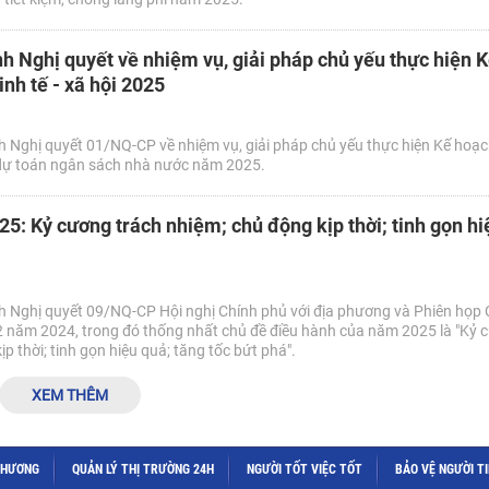
h Nghị quyết về nhiệm vụ, giải pháp chủ yếu thực hiện 
inh tế - xã hội 2025
 Nghị quyết 01/NQ-CP về nhiệm vụ, giải pháp chủ yếu thực hiện Kế hoạc
và dự toán ngân sách nhà nước năm 2025.
5: Kỷ cương trách nhiệm; chủ động kịp thời; tinh gọn hi
 Nghị quyết 09/NQ-CP Hội nghị Chính phủ với địa phương và Phiên họp 
 năm 2024, trong đó thống nhất chủ đề điều hành của năm 2025 là "Kỷ 
p thời; tinh gọn hiệu quả; tăng tốc bứt phá".
XEM THÊM
THƯƠNG
QUẢN LÝ THỊ TRƯỜNG 24H
NGƯỜI TỐT VIỆC TỐT
BẢO VỆ NGƯỜI T