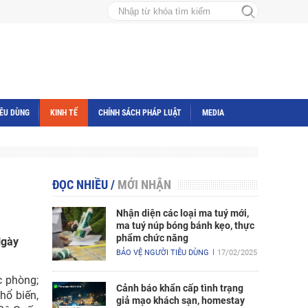
IÊU DÙNG
KINH TẾ
CHÍNH SÁCH PHÁP LUẬT
MEDIA
ĐỌC NHIỀU
/
MỚI NHẬN
Nhận diện các loại ma tuý mới,
ma tuý núp bóng bánh kẹo, thực
phẩm chức năng
Ngày
BẢO VỆ NGƯỜI TIÊU DÙNG
17/02/2025
c phòng;
Cảnh báo khẩn cấp tình trạng
hổ biến,
giả mạo khách sạn, homestay