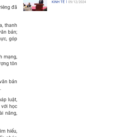
KINH TẾ
09/12/2024
riêng đã
a, thanh
 văn bản;
cực, góp
h mạng,
ượng tôn
 văn bản
.
áp luật,
 với học
ài năng,
ìm hiểu,