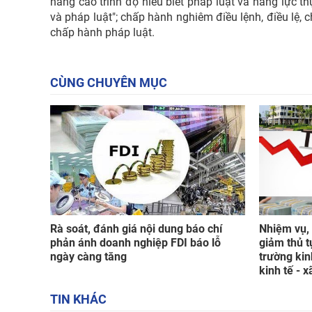
nâng cao trình độ hiểu biết pháp luật và năng lực th
và pháp luật"; chấp hành nghiêm điều lệnh, điều lệ, 
chấp hành pháp luật.
CÙNG CHUYÊN MỤC
Rà soát, đánh giá nội dung báo chí
Nhiệm vụ, 
phản ánh doanh nghiệp FDI báo lỗ
giảm thủ t
ngày càng tăng
trường kin
kinh tế - x
TIN KHÁC