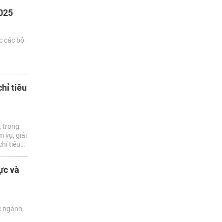
2025
c các bộ
hỉ tiêu
 trong
 vụ, giải
hỉ tiêu
 đạt 8%
ực và
c ngành,