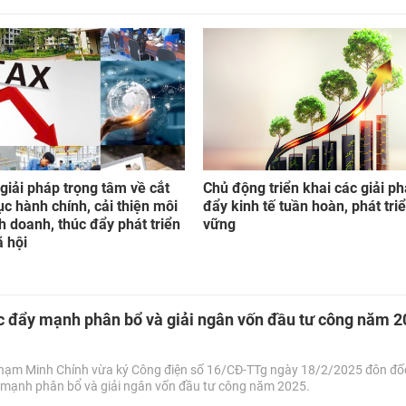
giải pháp trọng tâm về cắt
Chủ động triển khai các giải p
ục hành chính, cải thiện môi
đẩy kinh tế tuần hoàn, phát tri
h doanh, thúc đẩy phát triển
vững
ã hội
c đẩy mạnh phân bổ và giải ngân vốn đầu tư công năm 
hạm Minh Chính vừa ký Công điện số 16/CĐ-TTg ngày 18/2/2025 đôn đố
 mạnh phân bổ và giải ngân vốn đầu tư công năm 2025.