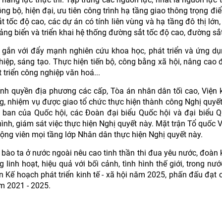
ng bộ, hiện đại, ưu tiên công trình hạ tầng giao thông trọng đi
 tốc độ cao, các dự án có tính liên vùng và hạ tầng đô thị lớn,
cảng biển và triển khai hệ thống đường sắt tốc độ cao, đường sắt
o gắn với đẩy mạnh nghiên cứu khoa học, phát triển và ứng d
hiệp, sáng tạo. Thực hiện tiến bộ, công bằng xã hội, nâng cao 
 triển công nghiệp văn hoá...
hính quyền địa phương các cấp, Tòa án nhân dân tối cao, Viện 
g, nhiệm vụ được giao tổ chức thực hiện thành công Nghị quyết
ban của Quốc hội, các Đoàn đại biểu Quốc hội và đại biểu Q
nh, giám sát việc thực hiện Nghị quyết này. Mặt trận Tổ quốc 
động viên mọi tầng lớp Nhân dân thực hiện Nghị quyết này.
bào ta ở nước ngoài nêu cao tinh thần thi đua yêu nước, đoàn k
 linh hoạt, hiệu quả với bối cảnh, tình hình thế giới, trong nướ
ện Kế hoạch phát triển kinh tế - xã hội năm 2025, phấn đấu đạt 
ăm 2021 - 2025.