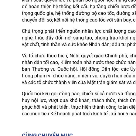
để hoàn thiện hệ thống kết cấu hạ tầng chiến lược đồ
trọng quốc gia, hệ thống đường bộ cao tốc, đường sắt
chuyển đổi số; kết nối hệ thống cao tốc với sân bay, 
Chú trọng phát triển nguồn nhân lực chất lượng ca
nghệ, thúc đẩy đổi mới sáng tạo, phong trào khởi ng
vật chất, tinh thần và sức khỏe Nhân dân; đầu tư phát
Về tổ chức thực hiện, Nghị quyết giao Chính phủ, c
nhân dân tối cao, Kiểm toán nhà nước theo chức năn
ban Thường vụ Quốc hội, Hội đồng Dân tộc, các Ủy 
trong phạm vi chức năng, nhiệm vụ, quyền hạn của mì
và các tổ chức thành viên của Mặt trận giám sát và 
Quốc hội kêu gọi đồng bào, chiến sĩ cả nước và đồng 
huy nội lực, vượt qua khó khăn, thách thức, thích ứng
phục hồi và phát triển, thực hiện thành công toàn di
các mục tiêu Kế hoạch phát triển kinh tế - xã hội 5 n
CÙNG CHUYÊN MỤC