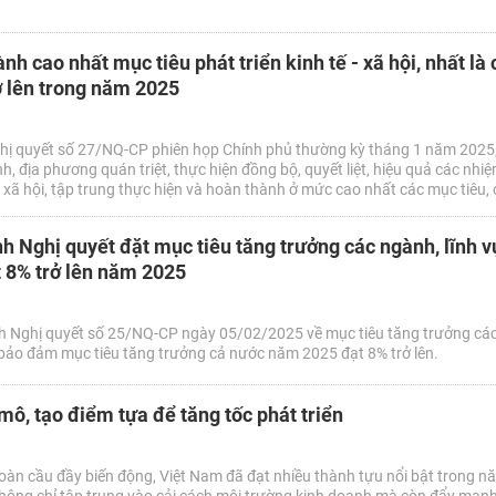
nh cao nhất mục tiêu phát triển kinh tế - xã hội, nhất là c
ở lên trong năm 2025
hị quyết số 27/NQ-CP phiên họp Chính phủ thường kỳ tháng 1 năm 2025,
, địa phương quán triệt, thực hiện đồng bộ, quyết liệt, hiệu quả các nhiệm
- xã hội, tập trung thực hiện và hoàn thành ở mức cao nhất các mục tiêu, c
 hội của năm 2025 và cả nhiệm kỳ 2021 - 2025, nhất là chỉ tiêu tăng trưởng
h Nghị quyết đặt mục tiêu tăng trưởng các ngành, lĩnh v
 8% trở lên năm 2025
h Nghị quyết số 25/NQ-CP ngày 05/02/2025 về mục tiêu tăng trưởng cá
 bảo đảm mục tiêu tăng trưởng cả nước năm 2025 đạt 8% trở lên.
 mô, tạo điểm tựa để tăng tốc phát triển
toàn cầu đầy biến động, Việt Nam đã đạt nhiều thành tựu nổi bật trong 