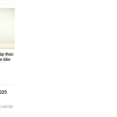
háp thúc
ển bền
2025
c các bộ