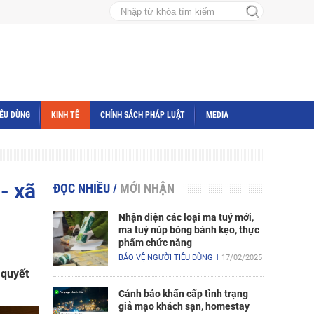
IÊU DÙNG
KINH TẾ
CHÍNH SÁCH PHÁP LUẬT
MEDIA
- xã
ĐỌC NHIỀU
/
MỚI NHẬN
Nhận diện các loại ma tuý mới,
ma tuý núp bóng bánh kẹo, thực
phẩm chức năng
BẢO VỆ NGƯỜI TIÊU DÙNG
17/02/2025
 quyết
Cảnh báo khẩn cấp tình trạng
giả mạo khách sạn, homestay