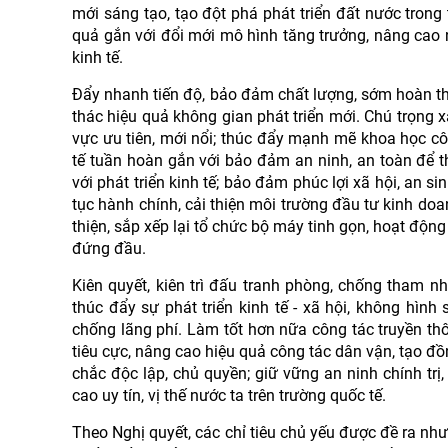
mới sáng tạo, tạo đột phá phát triển đất nước trong 
quả gắn với đổi mới mô hình tăng trưởng, nâng cao 
kinh tế.
Đẩy nhanh tiến độ, bảo đảm chất lượng, sớm hoàn thà
thác hiệu quả không gian phát triển mới. Chú trọng 
vực ưu tiên, mới nổi; thúc đẩy mạnh mẽ khoa học công
tế tuần hoàn gắn với bảo đảm an ninh, an toàn để thú
với phát triển kinh tế; bảo đảm phúc lợi xã hội, an 
tục hành chính, cải thiện môi trường đầu tư kinh doa
thiện, sắp xếp lại tổ chức bộ máy tinh gọn, hoạt động 
đứng đầu.
Kiên quyết, kiên trì đấu tranh phòng, chống tham n
thúc đẩy sự phát triển kinh tế - xã hội, không hìn
chống lãng phí. Làm tốt hơn nữa công tác truyền thôn
tiêu cực, nâng cao hiệu quả công tác dân vận, tạo đ
chắc độc lập, chủ quyền; giữ vững an ninh chính trị,
cao uy tín, vị thế nước ta trên trường quốc tế.
Theo Nghị quyết, các chỉ tiêu chủ yếu được đề ra n