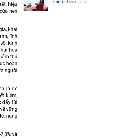
KINH TẾ
09/12/2024
ất, hiệu
 của nền
ia, khai
nh, lĩnh
số, kinh
 hài hoà
giảm thủ
tục hoàn
iệm người
mà là để
ết kiệm,
 đẩy lùi
 vệ vững
tế; nâng
-7,0% và