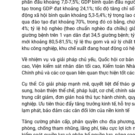
phấn đấu khoảng 7,0-7,5%; GDP bình quân đầu người
tạo trong GDP đạt khoảng 24,1%; tốc độ tăng chỉ số 
động xã hội bình quân khoảng 5,3-5,4%; tỷ trọng lao 
qua đào tạo đạt khoảng 70%, trong đó có bằng, chứng
4%; tỷ lệ hộ nghèo (theo chuẩn nghèo đa chiều) gi
giường bệnh trên 1 vạn dân đạt 34,5 giường bệnh; tỷ
mới khoảng 80,5-81,5%; tỷ lệ thu gom và xử lý chất 
khu công nghiệp, khu chế xuất đang hoạt động có hệ 
Về nhiệm vụ và giải pháp chủ yếu, Quốc hội cơ bản
cao, Viện kiểm sát nhân dân tối cao, Kiểm toán Nhà
Chính phủ và các cơ quan liên quan thực hiện tốt các
Cụ thể: Có giải pháp mạnh mẽ, quyết liệt để tháo 
sung, hoàn thiện thể chế, pháp luật, cơ chế, chính s
trung cắt giảm, đơn giản hoá thủ tục hành chính, quy
nghiệp. Ưu tiên thúc đẩy tăng trưởng kinh tế, hỗ trợ
lạm phát, bảo đảm các cân đối lớn của nền kinh tế
Tăng cường phân cấp, phân quyền cho địa phương,
phòng, chống tham nhũng, lãng phí, tiêu cực lợi ích 
kiểm soát quyền lực và phân bổ nguồn lực, nâng cao n