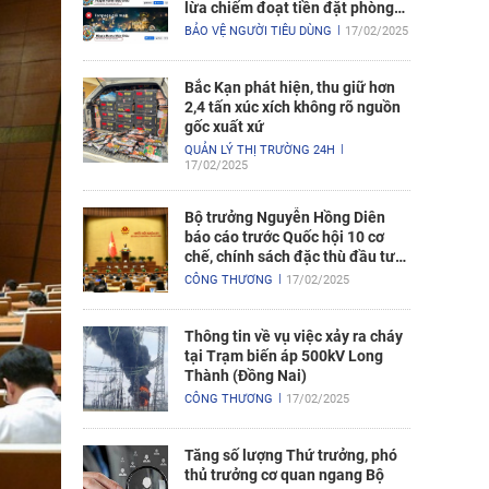
lừa chiếm đoạt tiền đặt phòng
nghỉ
BẢO VỆ NGƯỜI TIÊU DÙNG
17/02/2025
Bắc Kạn phát hiện, thu giữ hơn
2,4 tấn xúc xích không rõ nguồn
gốc xuất xứ
QUẢN LÝ THỊ TRƯỜNG 24H
17/02/2025
Bộ trưởng Nguyễn Hồng Diên
báo cáo trước Quốc hội 10 cơ
chế, chính sách đặc thù đầu tư
xây dựng Dự án điện hạt nhân
CÔNG THƯƠNG
17/02/2025
Ninh Thuận
Thông tin về vụ việc xảy ra cháy
tại Trạm biến áp 500kV Long
Thành (Đồng Nai)
CÔNG THƯƠNG
17/02/2025
Tăng số lượng Thứ trưởng, phó
thủ trưởng cơ quan ngang Bộ