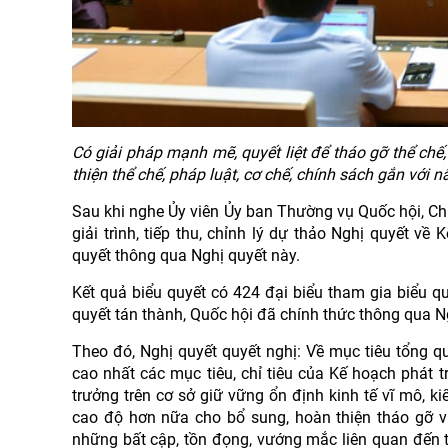
Có giải pháp mạnh mẽ, quyết liệt để tháo gỡ thể ch
thiện thể chế, pháp luật, cơ chế, chính sách gắn với 
Sau khi nghe Ủy viên Ủy ban Thường vụ Quốc hội, C
giải trình, tiếp thu, chỉnh lý dự thảo Nghị quyết về
quyết thông qua Nghị quyết này.
Kết quả biểu quyết có 424 đại biểu tham gia biểu qu
quyết tán thành, Quốc hội đã chính thức thông qua Ng
Theo đó, Nghị quyết quyết nghị: Về mục tiêu tổng q
cao nhất các mục tiêu, chỉ tiêu của Kế hoạch phát tr
trưởng trên cơ sở giữ vững ổn định kinh tế vĩ mô, k
cao độ hơn nữa cho bổ sung, hoàn thiện tháo gỡ v
những bất cập, tồn đọng, vướng mắc liên quan đến t