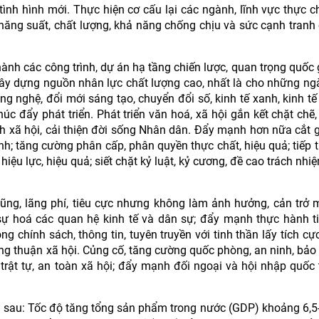
tình hình mới. Thực hiện cơ cấu lại các ngành, lĩnh vực thực ch
năng suất, chất lượng, khả năng chống chịu và sức cạnh tranh
nh các công trình, dự án hạ tầng chiến lược, quan trọng quốc g
xây dựng nguồn nhân lực chất lượng cao, nhất là cho những ngà
 nghệ, đổi mới sáng tạo, chuyển đổi số, kinh tế xanh, kinh tế 
c đẩy phát triển. Phát triển văn hoá, xã hội gắn kết chặt chẽ,
sinh xã hội, cải thiện đời sống Nhân dân. Đẩy mạnh hơn nữa cắt 
nh; tăng cường phân cấp, phân quyền thực chất, hiệu quả; tiếp 
hiệu lực, hiệu quả; siết chặt kỷ luật, kỷ cương, đề cao trách nh
hũng, lãng phí, tiêu cực nhưng không làm ảnh hưởng, cản trở 
h sự hoá các quan hệ kinh tế và dân sự; đẩy mạnh thực hành ti
g chính sách, thông tin, tuyên truyền với tinh thần lấy tích cực
ồng thuận xã hội. Củng cố, tăng cường quốc phòng, an ninh, bảo
 trật tự, an toàn xã hội; đẩy mạnh đối ngoại và hội nhập quốc 
hư sau: Tốc độ tăng tổng sản phẩm trong nước (GDP) khoảng 6,5