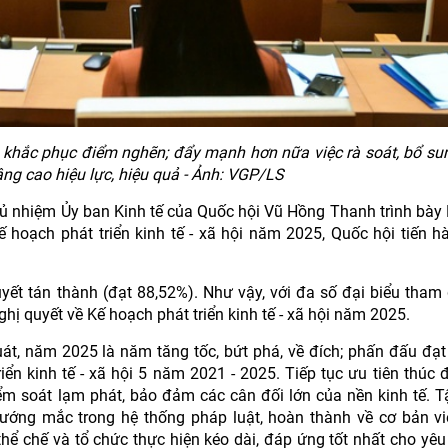
ế, khắc phục điểm nghẽn; đẩy mạnh hơn nữa việc rà soát, bổ su
nâng cao hiệu lực, hiệu quả - Ảnh: VGP/LS
hủ nhiệm Ủy ban Kinh tế của Quốc hội Vũ Hồng Thanh trình bày
 Kế hoạch phát triển kinh tế - xã hội năm 2025, Quốc hội tiến h
yết tán thành (đạt 88,52%). Như vậy, với đa số đại biểu tham 
hị quyết về Kế hoạch phát triển kinh tế - xã hội năm 2025.
uát, năm 2025 là năm tăng tốc, bứt phá, về đích; phấn đấu đạt
iển kinh tế - xã hội 5 năm 2021 - 2025. Tiếp tục ưu tiên thúc 
iểm soát lạm phát, bảo đảm các cân đối lớn của nền kinh tế. T
ướng mắc trong hệ thống pháp luật, hoàn thành về cơ bản vi
hể chế và tổ chức thực hiện kéo dài, đáp ứng tốt nhất cho yêu