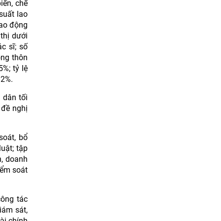
iến, chế
uất lao
lao động
thị dưới
c sĩ; số
ông thôn
%; tỷ lệ
92%.
 dân tối
 đề nghị
soát, bổ
uật; tập
n, doanh
iểm soát
ông tác
iám sát,
ài chính