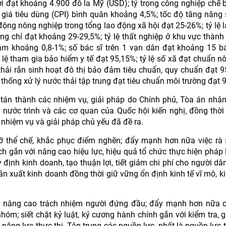
 đạt khoảng 4.900 đô la Mỹ (USD); tỷ trọng công nghiệp chế b
giá tiêu dùng (CPI) bình quân khoảng 4,5%; tốc độ tăng năng s
động nông nghiệp trong tổng lao động xã hội đạt 25-26%; tỷ lệ 
 chỉ đạt khoảng 29-29,5%; tỷ lệ thất nghiệp ở khu vực thành 
ảm khoảng 0,8-1%; số bác sĩ trên 1 vạn dân đạt khoảng 15 bá
 lệ tham gia bảo hiểm y tế đạt 95,15%; tỷ lệ số xã đạt chuẩn n
thải rắn sinh hoạt đô thị bảo đảm tiêu chuẩn, quy chuẩn đạt 95
thống xử lý nước thải tập trung đạt tiêu chuẩn môi trường đạt 
 tán thành các nhiệm vụ, giải pháp do Chính phủ, Tòa án nhân
 nước trình và các cơ quan của Quốc hội kiến nghị, đồng thời
 nhiệm vụ và giải pháp chủ yếu đã đề ra.
gỡ thể chế, khắc phục điểm nghẽn; đẩy mạnh hơn nữa việc rà 
ách gắn với nâng cao hiệu lực, hiệu quả tổ chức thực hiện pháp l
 định kinh doanh, tạo thuận lợi, tiết giảm chi phí cho người dâ
 sản xuất kinh doanh đồng thời giữ vững ổn định kinh tế vĩ mô, k
 nâng cao trách nhiệm người đứng đầu; đẩy mạnh hơn nữa c
nhóm; siết chặt kỷ luật, kỷ cương hành chính gắn với kiểm tra, g
ăng lực thực thi. Tập trung các nguồn lực, nhất là nguồn lực t