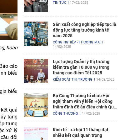
TIN TỨC
17/02/2025
Sản xuất công nghiệp tiếp tục là
động lực tăng trưởng kinh tế
năm 2025
CÔNG NGHIỆP - THƯƠNG MẠI
ng, hoàn
14/02/2025
Lực lượng Quản lý thị trường
 Báo cáo
kiểm tra gần 10.000 vụ trong
ành biểu
tháng cao điểm Tết 2025
KIỂM SOÁT THỊ TRƯỜNG
14/02/2025
gia biểu
Bộ Công Thương tổ chức Hội
nghị tham vấn ý kiến Hội đồng
thẩm định đề án điều chỉnh Quy
 kết quả
hoạch điện VIII
CÔNG THƯƠNG
14/02/2025
đẩy tăng
ập trung
Kinh tế - xã hội 11 tháng đạt
ệc xử lý
nhiều kết quả quan trọng
 cầu đổi