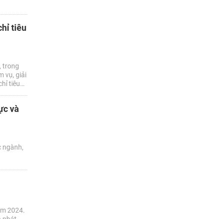
hỉ tiêu
 trong
 vụ, giải
hỉ tiêu
 đạt 8%
ực và
c ngành,
năm 2024.