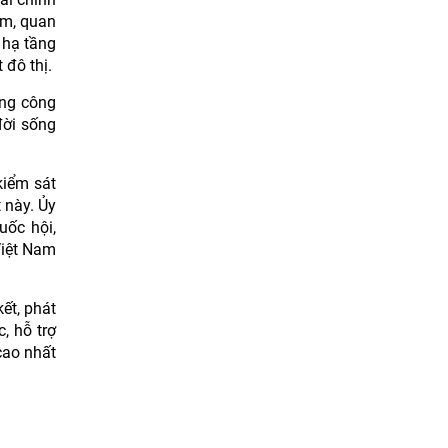
ểm, quan
 hạ tầng
 đô thị.
ụng công
đời sống
kiểm sát
 này. Ủy
uốc hội,
Việt Nam
ết, phát
c, hỗ trợ
cao nhất