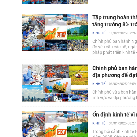
Tập trung hoàn thà
tăng trưởng 8% tr
KINH TẾ
11/02/2025 07:26
Chính phủ ban hành Ng
đó yêu cầu các bộ, ngành
pháp phát triển kinh tế 
phát triển kinh tế - xã
trở lên trong năm 2025.
Chính phủ ban hàn
địa phương để đạt
KINH TẾ
06/02/2025 06:59
Chính phủ vừa ban hàn
lĩnh vực và địa phương
Ổn định kinh tế vĩ
KINH TẾ
31/01/2025 08:27
Trong bối cảnh kinh tế 