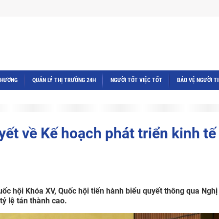
THƯƠNG
QUẢN LÝ THỊ TRƯỜNG 24H
NGƯỜI TỐT VIỆC TỐT
BẢO VỆ NGƯỜI T
ết về Kế hoạch phát triển kinh tế 
uốc hội Khóa XV, Quốc hội tiến hành biểu quyết thông qua Nghị
tỷ lệ tán thành cao.