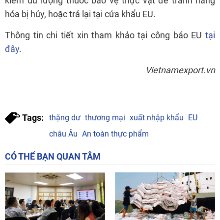
kiểm dư lượng thuốc bảo vệ thực vật để tránh hàng
hóa bị hủy, hoặc trả lại tại cửa khẩu EU.
Thông tin chi tiết xin tham khảo tại công báo EU
tại
đây
.
Vietnamexport.vn
Tags:
thặng dư
thương mại
xuất nhập khẩu
EU
châu Âu
An toàn thực phẩm
CÓ THỂ BẠN QUAN TÂM