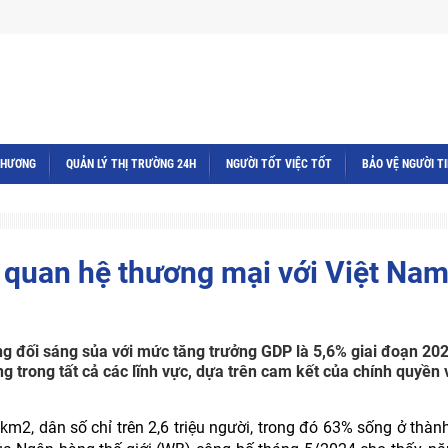
THƯƠNG
QUẢN LÝ THỊ TRƯỜNG 24H
NGƯỜI TỐT VIỆC TỐT
BẢO VỆ NGƯỜI T
à quan hệ thương mại với Việt Na
g đối sáng sủa với mức tăng trưởng GDP là 5,6% giai đoạn 20
g trong tất cả các lĩnh vực, dựa trên cam kết của chính quyền 
km2, dân số chỉ trên 2,6 triệu người, trong đó 63% sống ở thành 