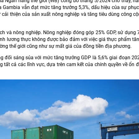
 Ngân hàng thế giới (WB) công bố tháng 5/2024 cho thấy, n
a Gambia vẫn đạt mức tăng trưởng 5,3%, dấu hiệu của sự phục 
ự cải thiện của sản xuất nông nghiệp và tăng tiêu dùng công c
u lịch và nông nghiệp. Nông nghiệp đóng góp 25% GDP, sử dụng
ninh lương thực không được bảo đảm với việc giá thực phẩm tă
ường thế giới cũng như sự mất giá của đồng tiền địa phương.
g đối sáng sủa với mức tăng trưởng GDP là 5,6% giai đoạn 20
 tất cả các lĩnh vực, dựa trên cam kết của chính quyền về ổn đ