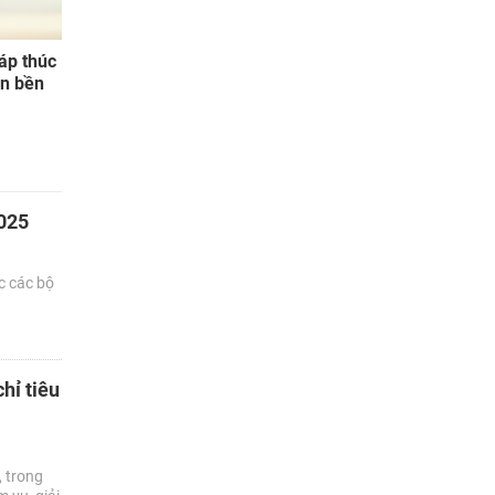
háp thúc
ển bền
2025
c các bộ
hỉ tiêu
 trong