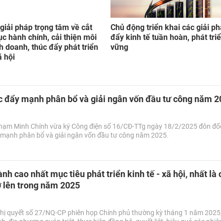
giải pháp trọng tâm về cắt
Chủ động triển khai các giải p
ục hành chính, cải thiện môi
đẩy kinh tế tuần hoàn, phát tri
h doanh, thúc đẩy phát triển
vững
ã hội
c đẩy mạnh phân bổ và giải ngân vốn đầu tư công năm 
hạm Minh Chính vừa ký Công điện số 16/CĐ-TTg ngày 18/2/2025 đôn đố
 mạnh phân bổ và giải ngân vốn đầu tư công năm 2025.
nh cao nhất mục tiêu phát triển kinh tế - xã hội, nhất là c
ở lên trong năm 2025
hị quyết số 27/NQ-CP phiên họp Chính phủ thường kỳ tháng 1 năm 2025,