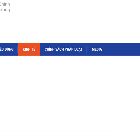
Chính
cương
IÊU DÙNG
KINH TẾ
CHÍNH SÁCH PHÁP LUẬT
MEDIA