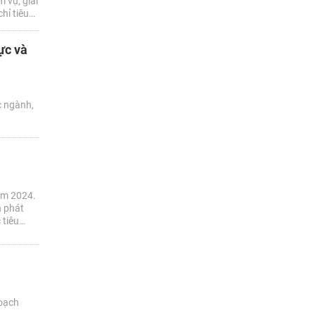
 vụ, giải
hỉ tiêu
 đạt 8%
ực và
c ngành,
năm 2024.
h phát
 tiêu
oạch