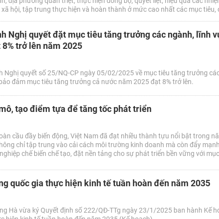
, địa phương quán triệt, thực hiện đồng bộ, quyết liệt, hiệu quả các nhiệm
- xã hội, tập trung thực hiện và hoàn thành ở mức cao nhất các mục tiêu, c
 hội của năm 2025 và cả nhiệm kỳ 2021 - 2025, nhất là chỉ tiêu tăng trưởng
h Nghị quyết đặt mục tiêu tăng trưởng các ngành, lĩnh v
 8% trở lên năm 2025
h Nghị quyết số 25/NQ-CP ngày 05/02/2025 về mục tiêu tăng trưởng cá
 bảo đảm mục tiêu tăng trưởng cả nước năm 2025 đạt 8% trở lên.
 mô, tạo điểm tựa để tăng tốc phát triển
toàn cầu đầy biến động, Việt Nam đã đạt nhiều thành tựu nổi bật trong 
ông chỉ tập trung vào cải cách môi trường kinh doanh mà còn đẩy mạn
g nghiệp chế biến chế tạo, đặt nền tảng cho sự phát triển bền vững với mục
g quốc gia thực hiện kinh tế tuần hoàn đến năm 2035
ng Hà vừa ký Quyết định số 222/QĐ-TTg ngày 23/1/2025 ban hành Kế h