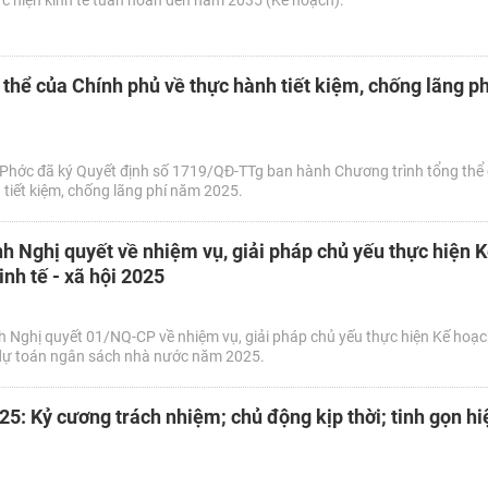
c hiện kinh tế tuần hoàn đến năm 2035 (Kế hoạch).
 thể của Chính phủ về thực hành tiết kiệm, chống lãng p
Phớc đã ký Quyết định số 1719/QĐ-TTg ban hành Chương trình tổng thể
 tiết kiệm, chống lãng phí năm 2025.
h Nghị quyết về nhiệm vụ, giải pháp chủ yếu thực hiện 
inh tế - xã hội 2025
 Nghị quyết 01/NQ-CP về nhiệm vụ, giải pháp chủ yếu thực hiện Kế hoạc
và dự toán ngân sách nhà nước năm 2025.
5: Kỷ cương trách nhiệm; chủ động kịp thời; tinh gọn hi