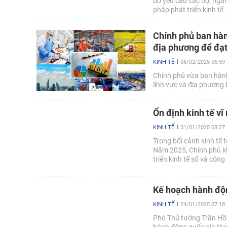
đó yêu cầu các bộ, ngành
pháp phát triển kinh tế 
phát triển kinh tế - xã
trở lên trong năm 2025.
Chính phủ ban hàn
địa phương để đạt
KINH TẾ
06/02/2025 06:59
Chính phủ vừa ban hàn
lĩnh vực và địa phương
Ổn định kinh tế vĩ
KINH TẾ
31/01/2025 08:27
Trong bối cảnh kinh tế 
Năm 2025, Chính phủ kh
triển kinh tế số và côn
tăng trưởng GDP 8%.
Kế hoạch hành độn
KINH TẾ
24/01/2025 07:18
Phó Thủ tướng Trần Hồ