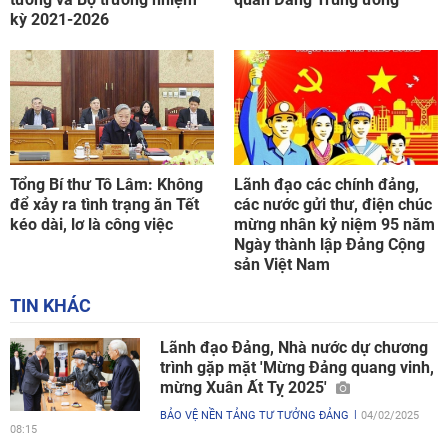
kỳ 2021-2026
Tổng Bí thư Tô Lâm: Không
Lãnh đạo các chính đảng,
để xảy ra tình trạng ăn Tết
các nước gửi thư, điện chúc
kéo dài, lơ là công việc
mừng nhân kỷ niệm 95 năm
Ngày thành lập Đảng Cộng
sản Việt Nam
TIN KHÁC
Lãnh đạo Đảng, Nhà nước dự chương
trình gặp mặt 'Mừng Đảng quang vinh,
mừng Xuân Ất Tỵ 2025'
BẢO VỆ NỀN TẢNG TƯ TƯỞNG ĐẢNG
04/02/2025
08:15