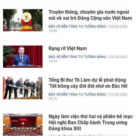
Truyền thông, chuyên gia nước ngoài
nói về vai trò Đảng Cộng sản Việt Nam
BẢO VỆ NỀN TẢNG TƯ TƯỞNG ĐẢNG
03/02/2025
14:04
Rạng rỡ Việt Nam
BẢO VỆ NỀN TẢNG TƯ TƯỞNG ĐẢNG
02/02/2025
14:14
Tổng Bí thư Tô Lâm dự lễ phát động
'Tết trồng cây đời đời nhớ ơn Bác Hồ'
BẢO VỆ NỀN TẢNG TƯ TƯỞNG ĐẢNG
01/02/2025
08:15
Ngày làm việc thứ hai và phiên bế mạc
Hội nghị Ban Chấp hành Trung ương
Đảng khóa XIII