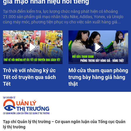
giả mạo nhãn hiệu nổi tiếng
Tại thời điểm kiểm tra, lực lượng chức năng phát hiện có khoảng
21.000 sản phẩm giả mạo nhãn hiệu Nike, Adidas, Yonex, và Uniqlo
cùng máy móc, phương tiện phục vụ cho việc sản xuất hàng giả...
Trở về với những ký ức
Mở cửa tham quan phòng
Tết cổ truyền qua sách
trưng bày hàng giả hàng
Tết
thật
Tạp chí Quản lý thị trường – Cơ quan ngôn luận của Tổng cục Quản
lý thị trường