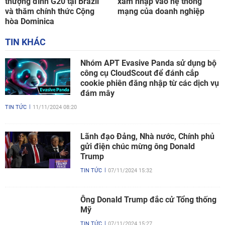
thượng đỉnh G20 tại Brazil
xâm nhập vào hệ thống
và thăm chính thức Cộng
mạng của doanh nghiệp
hòa Dominica
TIN KHÁC
Nhóm APT Evasive Panda sử dụng bộ
công cụ CloudScout để đánh cắp
cookie phiên đăng nhập từ các dịch vụ
đám mây
TIN TỨC
11/11/2024 08:20
Lãnh đạo Đảng, Nhà nước, Chính phủ
gửi điện chúc mừng ông Donald
Trump
TIN TỨC
07/11/2024 15:32
Ông Donald Trump đắc cử Tổng thống
Mỹ
TIN TỨC
07/11/2024 15:27