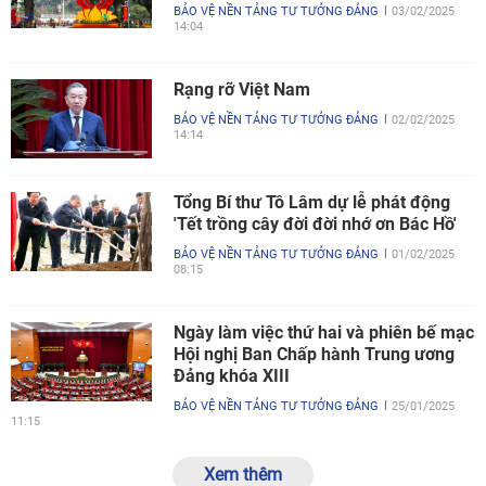
BẢO VỆ NỀN TẢNG TƯ TƯỞNG ĐẢNG
03/02/2025
14:04
Rạng rỡ Việt Nam
BẢO VỆ NỀN TẢNG TƯ TƯỞNG ĐẢNG
02/02/2025
14:14
Tổng Bí thư Tô Lâm dự lễ phát động
'Tết trồng cây đời đời nhớ ơn Bác Hồ'
BẢO VỆ NỀN TẢNG TƯ TƯỞNG ĐẢNG
01/02/2025
08:15
Ngày làm việc thứ hai và phiên bế mạc
Hội nghị Ban Chấp hành Trung ương
Đảng khóa XIII
BẢO VỆ NỀN TẢNG TƯ TƯỞNG ĐẢNG
25/01/2025
11:15
Xem thêm