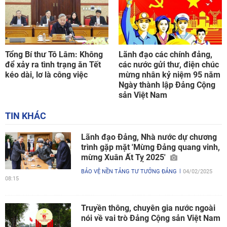
Tổng Bí thư Tô Lâm: Không
Lãnh đạo các chính đảng,
để xảy ra tình trạng ăn Tết
các nước gửi thư, điện chúc
kéo dài, lơ là công việc
mừng nhân kỷ niệm 95 năm
Ngày thành lập Đảng Cộng
sản Việt Nam
TIN KHÁC
Lãnh đạo Đảng, Nhà nước dự chương
trình gặp mặt 'Mừng Đảng quang vinh,
mừng Xuân Ất Tỵ 2025'
BẢO VỆ NỀN TẢNG TƯ TƯỞNG ĐẢNG
04/02/2025
08:15
Truyền thông, chuyên gia nước ngoài
nói về vai trò Đảng Cộng sản Việt Nam