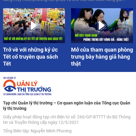
Trở về với những ký ức
Mở cửa tham quan phòng
Tết cổ truyền qua sách
trưng bày hàng giả hàng
Tết
thật
Tạp chí Quản lý thị trường – Cơ quan ngôn luận của Tổng cục Quản
lý thị trường
Giấy phép hoạt động tạp chí điện tử số: 260/GP-BTTTT do Bộ Thông
tin và Truyền thông cấp ngày 12/5/2021
Tổng Biên tập: Nguyễn Minh Phương