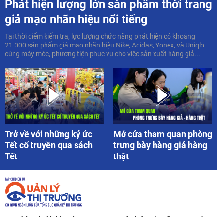
Phát hiện lượng lớn sản phẩm thời trang
giả mạo nhãn hiệu nổi tiếng
Tại thời điểm kiểm tra, lực lượng chức năng phát hiện có khoảng
21.000 sản phẩm giả mạo nhãn hiệu Nike, Adidas, Yonex, và Uniqlo
cùng máy móc, phương tiện phục vụ cho việc sản xuất hàng giả...
Trở về với những ký ức
Mở cửa tham quan phòng
Tết cổ truyền qua sách
trưng bày hàng giả hàng
Tết
thật