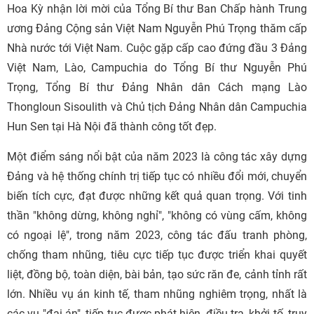
Hoa Kỳ nhận lời mời của Tổng Bí thư Ban Chấp hành Trung
ương Đảng Cộng sản Việt Nam Nguyễn Phú Trọng thăm cấp
Nhà nước tới Việt Nam. Cuộc gặp cấp cao đứng đầu 3 Đảng
Việt Nam, Lào, Campuchia do Tổng Bí thư Nguyễn Phú
Trọng, Tổng Bí thư Đảng Nhân dân Cách mạng Lào
Thongloun Sisoulith và Chủ tịch Đảng Nhân dân Campuchia
Hun Sen tại Hà Nội đã thành công tốt đẹp.
Một điểm sáng nổi bật của năm 2023 là công tác xây dựng
Đảng và hệ thống chính trị tiếp tục có nhiều đổi mới, chuyển
biến tích cực, đạt được những kết quả quan trọng. Với tinh
thần "không dừng, không nghỉ", "không có vùng cấm, không
có ngoại lệ", trong năm 2023, công tác đấu tranh phòng,
chống tham nhũng, tiêu cực tiếp tục được triển khai quyết
liệt, đồng bộ, toàn diện, bài bản, tạo sức răn đe, cảnh tỉnh rất
lớn. Nhiều vụ án kinh tế, tham nhũng nghiêm trọng, nhất là
các vụ "đại án", tiếp tục được phát hiện, điều tra, khởi tố, truy