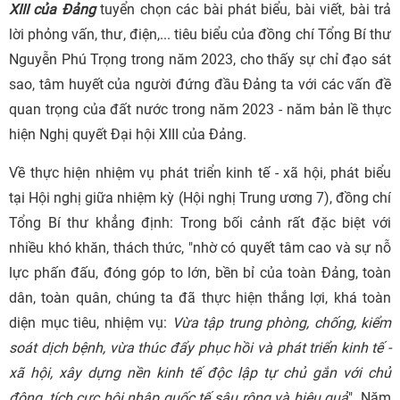
XIII của Đảng
tuyển chọn các bài phát biểu, bài viết, bài trả
lời phỏng vấn, thư, điện,... tiêu biểu của đồng chí Tổng Bí thư
Nguyễn Phú Trọng trong năm 2023, cho thấy sự chỉ đạo sát
sao, tâm huyết của người đứng đầu Đảng ta với các vấn đề
quan trọng của đất nước trong năm 2023 - năm bản lề thực
hiện Nghị quyết Đại hội XIII của Đảng.
Về thực hiện nhiệm vụ phát triển kinh tế - xã hội, phát biểu
tại Hội nghị giữa nhiệm kỳ (Hội nghị Trung ương 7), đồng chí
Tổng Bí thư khẳng định: Trong bối cảnh rất đặc biệt với
nhiều khó khăn, thách thức, "nhờ có quyết tâm cao và sự nỗ
lực phấn đấu, đóng góp to lớn, bền bỉ của toàn Đảng, toàn
dân, toàn quân, chúng ta đã thực hiện thắng lợi, khá toàn
diện mục tiêu, nhiệm vụ:
Vừa tập trung phòng, chống, kiểm
soát dịch bệnh, vừa thúc đẩy phục hồi và phát triển kinh tế -
xã hội, xây dựng nền kinh tế độc lập tự chủ gắn với chủ
động, tích cực hội nhập quốc tế sâu rộng và hiệu quả
". Năm