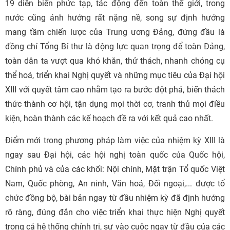
19 diễn biến phức tạp, tác động đến toàn thế giới, trong
nước cũng ảnh hưởng rất nặng nề, song sự định hướng
mang tầm chiến lược của Trung ương Đảng, đứng đầu là
đồng chí Tổng Bí thư là động lực quan trọng để toàn Đảng,
toàn dân ta vượt qua khó khăn, thử thách, nhanh chóng cụ
thể hoá, triển khai Nghị quyết và những mục tiêu của Đại hội
XIII với quyết tâm cao nhằm tạo ra bước đột phá, biến thách
thức thành cơ hội, tận dụng mọi thời cơ, tranh thủ mọi điều
kiện, hoàn thành các kế hoạch đề ra với kết quả cao nhất.
Điểm mới trong phương pháp làm việc của nhiệm kỳ XIII là
ngay sau Đại hội, các hội nghị toàn quốc của Quốc hội,
Chính phủ và của các khối: Nội chính, Mặt trận Tổ quốc Việt
Nam, Quốc phòng, An ninh, Văn hoá, Đối ngoại,... được tổ
chức đồng bộ, bài bản ngay từ đầu nhiệm kỳ đã định hướng
rõ ràng, đúng đắn cho việc triển khai thực hiện Nghị quyết
trong cả hệ thống chính trị, sự vào cuộc ngay từ đầu của các