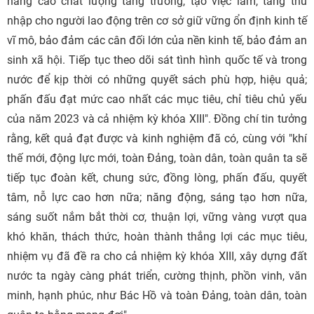
nâng cao chất lượng tăng trưởng, tạo việc làm, tăng thu
nhập cho người lao động trên cơ sở giữ vững ổn định kinh tế
vĩ mô, bảo đảm các cân đối lớn của nền kinh tế, bảo đảm an
sinh xã hội. Tiếp tục theo dõi sát tình hình quốc tế và trong
nước để kịp thời có những quyết sách phù hợp, hiệu quả;
phấn đấu đạt mức cao nhất các mục tiêu, chỉ tiêu chủ yếu
của năm 2023 và cả nhiệm kỳ khóa XIII". Đồng chí tin tưởng
rằng, kết quả đạt được và kinh nghiệm đã có, cùng với "khí
thế mới, động lực mới, toàn Đảng, toàn dân, toàn quân ta sẽ
tiếp tục đoàn kết, chung sức, đồng lòng, phấn đấu, quyết
tâm, nỗ lực cao hơn nữa; năng động, sáng tạo hơn nữa,
sáng suốt nắm bắt thời cơ, thuận lợi, vững vàng vượt qua
khó khăn, thách thức, hoàn thành thắng lợi các mục tiêu,
nhiệm vụ đã đề ra cho cả nhiệm kỳ khóa XIII, xây dựng đất
nước ta ngày càng phát triển, cường thịnh, phồn vinh, văn
minh, hạnh phúc, như Bác Hồ và toàn Đảng, toàn dân, toàn