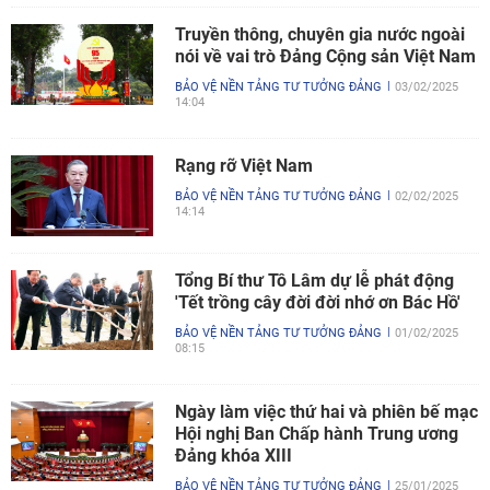
Truyền thông, chuyên gia nước ngoài
nói về vai trò Đảng Cộng sản Việt Nam
BẢO VỆ NỀN TẢNG TƯ TƯỞNG ĐẢNG
03/02/2025
14:04
Rạng rỡ Việt Nam
BẢO VỆ NỀN TẢNG TƯ TƯỞNG ĐẢNG
02/02/2025
14:14
Tổng Bí thư Tô Lâm dự lễ phát động
'Tết trồng cây đời đời nhớ ơn Bác Hồ'
BẢO VỆ NỀN TẢNG TƯ TƯỞNG ĐẢNG
01/02/2025
08:15
Ngày làm việc thứ hai và phiên bế mạc
Hội nghị Ban Chấp hành Trung ương
Đảng khóa XIII
BẢO VỆ NỀN TẢNG TƯ TƯỞNG ĐẢNG
25/01/2025