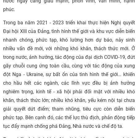
nước ngày càng giàu mạnh, phồn vinh, văn minh, hạnh
phúc.
Trong ba năm 2021 - 2023 triển khai thực hiện Nghị quyết
Đại hội XIII của Đảng, tình hình thế giới và khu vực diễn biến
nhanh chóng, phức tạp, khó lường hơn dự báo, nảy sinh
nhiều vấn đề mới, với những khó khăn, thách thức mới. Ở
trong nước, ảnh hưởng, tác động của đại dịch COVID-19, đứt
gãy chuỗi cung ứng toàn cầu, cùng với tác động của xung
đột Nga - Ukraine, sự bất ổn của tình hình thế giới… khiến
cho hầu hết các ngành, các lĩnh vực đều bị ảnh hưởng
nghiêm trọng, kinh tế - xã hội phải đối mặt với nhiều khó
khăn, thách thức lớn; nhiều khó khăn, yếu kém nội tại chưa
giải quyết dứt điểm; tham nhũng, tiêu cực còn diễn biến
phức tạp. Bên cạnh đó, các thế lực thù địch, phản động tiếp
tục đẩy mạnh chống phá Đảng, Nhà nước và chế độ ta.