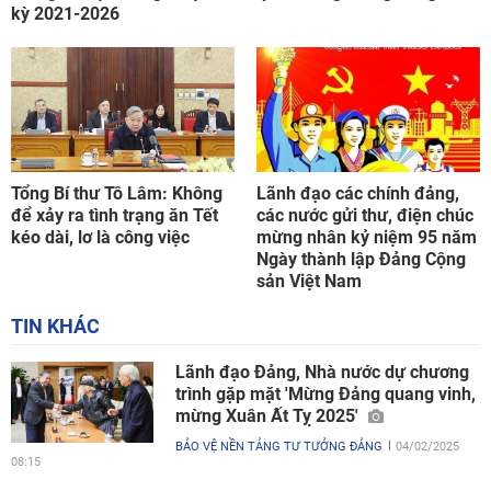
kỳ 2021-2026
Tổng Bí thư Tô Lâm: Không
Lãnh đạo các chính đảng,
để xảy ra tình trạng ăn Tết
các nước gửi thư, điện chúc
kéo dài, lơ là công việc
mừng nhân kỷ niệm 95 năm
Ngày thành lập Đảng Cộng
sản Việt Nam
TIN KHÁC
Lãnh đạo Đảng, Nhà nước dự chương
trình gặp mặt 'Mừng Đảng quang vinh,
mừng Xuân Ất Tỵ 2025'
BẢO VỆ NỀN TẢNG TƯ TƯỞNG ĐẢNG
04/02/2025
08:15