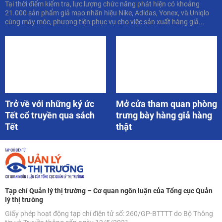
Tại thời điểm kiểm tra, lực lượng chức năng phát hiện có khoảng
21.000 sản phẩm giả mạo nhãn hiệu Nike, Adidas, Yonex, và Uniqlo
cùng máy móc, phương tiện phục vụ cho việc sản xuất hàng giả...
Trở về với những ký ức
Mở cửa tham quan phòng
Tết cổ truyền qua sách
trưng bày hàng giả hàng
Tết
thật
Tạp chí Quản lý thị trường – Cơ quan ngôn luận của Tổng cục Quản
lý thị trường
Giấy phép hoạt động tạp chí điện tử số: 260/GP-BTTTT do Bộ Thông