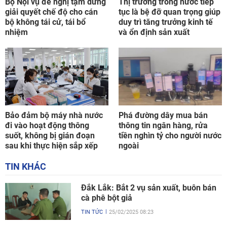
Bộ Nội vụ đề nghị tạm dừng
Thị trường trong nước tiếp
giải quyết chế độ cho cán
tục là bệ đỡ quan trọng giúp
bộ không tái cử, tái bổ
duy trì tăng trưởng kinh tế
nhiệm
và ổn định sản xuất
Bảo đảm bộ máy nhà nước
Phá đường dây mua bán
đi vào hoạt động thông
thông tin ngân hàng, rửa
suốt, không bị gián đoạn
tiền nghìn tỷ cho người nước
sau khi thực hiện sắp xếp
ngoài
TIN KHÁC
Đắk Lắk: Bắt 2 vụ sản xuất, buôn bán
cà phê bột giả
TIN TỨC
25/02/2025 08:23