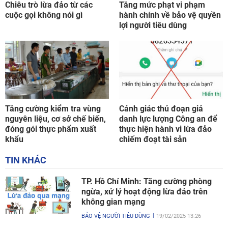
Chiêu trò lừa đảo từ các
Tăng mức phạt vi phạm
cuộc gọi không nói gì
hành chính về bảo vệ quyền
lợi người tiêu dùng
Tăng cường kiểm tra vùng
Cảnh giác thủ đoạn giả
nguyên liệu, cơ sở chế biến,
danh lực lượng Công an để
đóng gói thực phẩm xuất
thực hiện hành vi lừa đảo
khẩu
chiếm đoạt tài sản
TIN KHÁC
TP. Hồ Chí Minh: Tăng cường phòng
ngừa, xử lý hoạt động lừa đảo trên
không gian mạng
BẢO VỆ NGƯỜI TIÊU DÙNG
19/02/2025 13:26