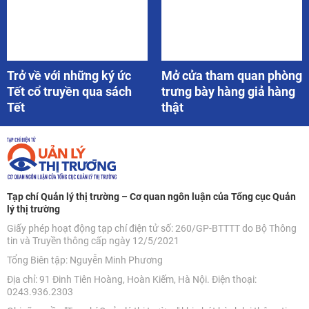
Trở về với những ký ức
Mở cửa tham quan phòng
Tết cổ truyền qua sách
trưng bày hàng giả hàng
Tết
thật
Tạp chí Quản lý thị trường – Cơ quan ngôn luận của Tổng cục Quản
lý thị trường
Giấy phép hoạt động tạp chí điện tử số: 260/GP-BTTTT do Bộ Thông
tin và Truyền thông cấp ngày 12/5/2021
Tổng Biên tập: Nguyễn Minh Phương
Địa chỉ: 91 Đinh Tiên Hoàng, Hoàn Kiếm, Hà Nội. Điện thoại:
0243.936.2303