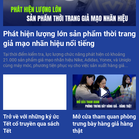
Phát hiện lượng lớn sản phẩm thời trang
giả mạo nhãn hiệu nổi tiếng
Tại thời điểm kiểm tra, lực lượng chức năng phát hiện có khoảng
21.000 sản phẩm giả mạo nhãn hiệu Nike, Adidas, Yonex, và Uniqlo
cùng máy móc, phương tiện phục vụ cho việc sản xuất hàng giả...
Trở về với những ký ức
Mở cửa tham quan phòng
Tết cổ truyền qua sách
trưng bày hàng giả hàng
Tết
thật