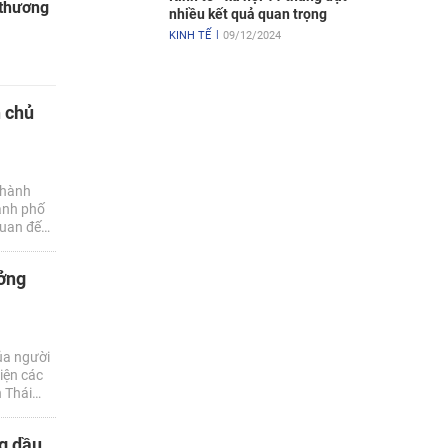
 thương
nhiều kết quả quan trọng
KINH TẾ
09/12/2024
n chủ
 hành
ành phố
quan đến
ưởng
ủa người
iện các
h Thái
ng đơn vị
ng dầu