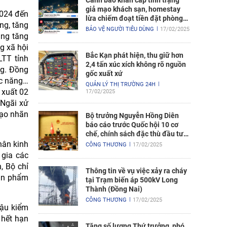
Cảnh báo khẩn cấp tình trạng
giả mạo khách sạn, homestay
2024 đến
lừa chiếm đoạt tiền đặt phòng
ng, tăng
nghỉ
BẢO VỆ NGƯỜI TIÊU DÙNG
17/02/2025
ăng tăng
g xã hội
Bắc Kạn phát hiện, thu giữ hơn
LTT tỉnh
2,4 tấn xúc xích không rõ nguồn
ng. Đồng
gốc xuất xứ
ức năng…
QUẢN LÝ THỊ TRƯỜNG 24H
 xuất 02
17/02/2025
 Ngãi xử
mạo nhãn
Bộ trưởng Nguyễn Hồng Diên
báo cáo trước Quốc hội 10 cơ
chế, chính sách đặc thù đầu tư
xây dựng Dự án điện hạt nhân
hân kinh
CÔNG THƯƠNG
17/02/2025
Ninh Thuận
 gia các
, Bộ chỉ
Thông tin về vụ việc xảy ra cháy
sản phẩm
tại Trạm biến áp 500kV Long
Thành (Đồng Nai)
CÔNG THƯƠNG
17/02/2025
hậu kiểm
 hết hạn
Tăng số lượng Thứ trưởng, phó