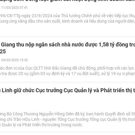
11/03/2025 07:41
 99/CĐ-TTg ngày 23/9/2024 của Thủ tướng Chính phủ về việc tiếp tục th
cung ứng xăng dầu cho sản xuất, kinh doanh và tiêu dùng của người dân
 Giang thu nộp ngân sách nhà nước được 1,58 tỷ đồng tr
025
04/03/2025 15:35
ác đơn vị của Cục QLTT tỉnh Bắc Giang đã chủ động, phối hợp với các lực
tra được 20 vụ (gồm 03 vụ định kỳ và 17 vụ đột xuất), xử lý 19 vụ vi phạ
 Linh giữ chức Cục trưởng Cục Quản lý và Phát triển thị 
ởng Bộ Công Thương Nguyễn Hồng Diên đã ký, ban hành Quyết định số 
ồng chí Trần Hữu Linh - nguyên Tổng Cục trưởng Tổng cục Quản lý thị trư
Quản lý và Phát triển thị trường trong nước.