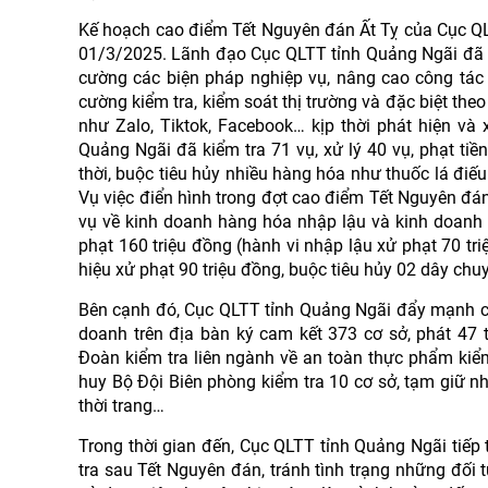
Kế hoạch cao điểm Tết Nguyên đán Ất Tỵ của Cục QL
01/3/2025. Lãnh đạo Cục QLTT tỉnh Quảng Ngãi đã c
cường các biện pháp nghiệp vụ, nâng cao công tác 
cường kiểm tra, kiểm soát thị trường và đặc biệt the
như Zalo, Tiktok, Facebook… kịp thời phát hiện và
Quảng Ngãi đã kiểm tra 71 vụ, xử lý 40 vụ, phạt tiền
thời, buộc tiêu hủy nhiều hàng hóa như thuốc lá đi
Vụ việc điển hình trong đợt cao điểm Tết Nguyên đá
vụ về kinh doanh hàng hóa nhập lậu và kinh doanh 
phạt 160 triệu đồng (hành vi nhập lậu xử phạt 70 tr
hiệu xử phạt 90 triệu đồng, buộc tiêu hủy 02 dây chu
Bên cạnh đó, Cục QLTT tỉnh Quảng Ngãi đẩy mạnh côn
doanh trên địa bàn ký cam kết 373 cơ sở, phát 47 
Đoàn kiểm tra liên ngành về an toàn thực phẩm kiểm 
huy Bộ Đội Biên phòng kiểm tra 10 cơ sở, tạm giữ n
thời trang…
Trong thời gian đến, Cục QLTT tỉnh Quảng Ngãi tiếp 
tra sau Tết Nguyên đán, tránh tình trạng những đố