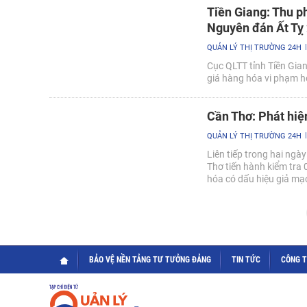
Tiền Giang: Thu ph
Nguyên đán Ất Tỵ
QUẢN LÝ THỊ TRƯỜNG 24H
Cục QLTT tỉnh Tiền Giang
giá hàng hóa vi phạm h
Cần Thơ: Phát hiệ
QUẢN LÝ THỊ TRƯỜNG 24H
Liên tiếp trong hai ng
Thơ tiến hành kiểm tra 
hóa có dấu hiệu giả mạ
BẢO VỆ NỀN TẢNG TƯ TƯỞNG ĐẢNG
TIN TỨC
CÔNG 