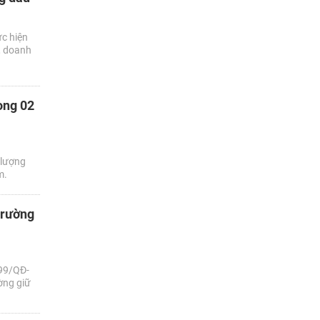
ực hiện
, doanh
ong 02
 lượng
m.
trường
599/QĐ-
ờng giữ