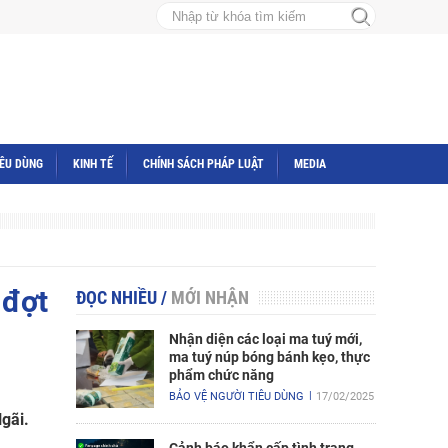
IÊU DÙNG
KINH TẾ
CHÍNH SÁCH PHÁP LUẬT
MEDIA
 đợt
ĐỌC NHIỀU
/
MỚI NHẬN
Nhận diện các loại ma tuý mới,
ma tuý núp bóng bánh kẹo, thực
phẩm chức năng
BẢO VỆ NGƯỜI TIÊU DÙNG
17/02/2025
gãi.