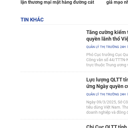
lận thương mại mặt hàng đường cát
giả mạo n
TIN KHÁC
Tăng cường kiểm t
quyền lãnh thổ V
QUẢN LÝ THỊ TRƯỜNG 24H
Phó Cục trưởng Cục Quả
Công văn số 44/TTTN-NV
trực thuộc Trung ương v
chủ quyền lãnh thổ Việ
Lực lượng QLTT tỉ
ứng Ngày quyền c
QUẢN LÝ THỊ TRƯỜNG 24H
Ngày 09/3/2025, Sở Cô
tiêu dùng Việt Nam. Tha
doanh nghiệp và đông đả
Nguyên có lãnh đạo đơn 
tham dự Lễ Phát động v
Chi Cục QLTT tỉnh