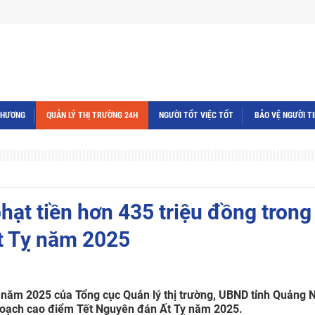
THƯƠNG
QUẢN LÝ THỊ TRƯỜNG 24H
NGƯỜI TỐT VIỆC TỐT
BẢO VỆ NGƯỜI T
ạt tiền hơn 435 triệu đồng trong
t Tỵ năm 2025
năm 2025 của Tổng cục Quản lý thị trường, UBND tỉnh Quảng N
hoạch cao điểm Tết Nguyên đán Ất Tỵ năm 2025.