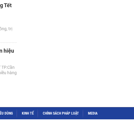
g Tết
ng, trị
n hiệu
T TP.Cần
hiều hàng
IÊU DÙNG
KINH TẾ
CHÍNH SÁCH PHÁP LUẬT
MEDIA