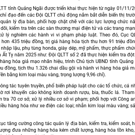
TT tỉnh Quảng Ngãi được triển khai thực hiện từ ngày 01/11/
hỉ đạo đến các Đội QLTT chủ động nắm bắt diễn biến thị trườ
quản lý địa bàn, phối hợp chặt chẽ với các lực lượng chức n
o dõi, kiểm tra trên các sàn thương mại điện tử và các trang mạn
 xử lý nghiêm các hành vi vi phạm pháp luật. Theo đó, Cục Q
 hơn 435 triệu đồng, trị giá hàng hóa tịch thu hơn 91 triệu đồ
ếu nhập lậu, phụ tùng honda, giày dép, mỹ phẩm, thực phẩm ch
n Ất Tỵ năm 2025 như: Đội QLTT số 2 đã thực hiện kiểm tra đột
hàng hóa giả mạo nhãn hiệu, trình Chủ tịch UBND tỉnh Quảng
iệu đồng, tịch thu 1.326 chai dầu gội và hành vi hàng hóa giả 
yền bằng kim loại màu vàng, trọng lượng 9,96 chỉ).
g tác tuyên truyền, phổ biến pháp luật cho các tổ chức, cá n
tờ rơi khuyến cáo không kinh doanh rượu, bia, thuốc lá. Tham
tra 70 cơ sở, xử lý nhiều cơ sở vi phạm; phối hợp với Công an
hiều hàng hóa như xe điện các loại; nhẫn kim loại màu vàng; 
tục tăng cường công tác quản lý địa bàn, kiểm tra, kiểm soát, 
i tượng đưa những hàng hóa kém chất lượng, hàng hóa tồn kho,