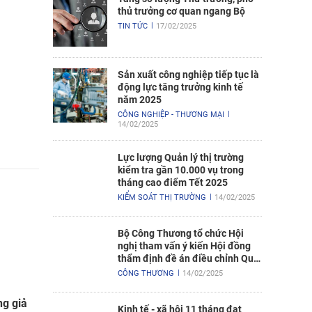
thủ trưởng cơ quan ngang Bộ
TIN TỨC
17/02/2025
Sản xuất công nghiệp tiếp tục là
động lực tăng trưởng kinh tế
năm 2025
CÔNG NGHIỆP - THƯƠNG MẠI
14/02/2025
Lực lượng Quản lý thị trường
kiểm tra gần 10.000 vụ trong
tháng cao điểm Tết 2025
KIỂM SOÁT THỊ TRƯỜNG
14/02/2025
Bộ Công Thương tổ chức Hội
nghị tham vấn ý kiến Hội đồng
thẩm định đề án điều chỉnh Quy
hoạch điện VIII
CÔNG THƯƠNG
14/02/2025
ng giả
Kinh tế - xã hội 11 tháng đạt