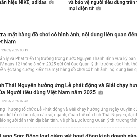
hãn hiệu NIKE, adidas
và bảo vệ người tiêu dùng trên
mại điện tử
ra mặt hàng đồ chơi có hình ảnh, nội dung liên quan đế
iệt Nam
13/03/2025 08:19
n lý và Phát triển thị trường trong nước Nguyễn Thanh Bình vừa ký ban
 ngày 12 tháng 3 năm 2025 gửi Chi Cục Quản lý thị trường các tỉnh, th
ề việc tăng cường kiểm tra mặt hàng đồ chơi có hình ảnh, nội dung liên 
t Nam.
nh Thái Nguyên hưởng ứng Lễ phát động và Giải chạy h
ủa Người tiêu dùng Việt Nam năm 2025
12/03/2025 07:48
ng Thương tổ chức Lễ Phát động và Giải chạy hưởng ứng Ngày Quyền c
m dự Lễ có lãnh đạo các sở, ngành, đoàn thể của tỉnh Thái Nguyên; đại d
o người dân trên địa bàn tỉnh. Về phía Lực lượng Quản lý thị trường tỉn
vị và đông đảo động viên, cổ động viên là công chức, người lao động tro
à tham gia hưởng ứng giải chạy.
 Lạng Sơn: Đồng loạt giám sát hoạt động kinh doanh xă