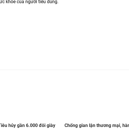
sức khỏe của người tiêu dùng.
iêu hủy gần 6.000 đôi giày
Chống gian lận thương mại, hà