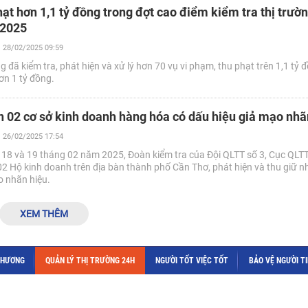
ạt hơn 1,1 tỷ đồng trong đợt cao điểm kiểm tra thị trườn
 2025
28/02/2025 09:59
 đã kiểm tra, phát hiện và xử lý hơn 70 vụ vi phạm, thu phạt trên 1,1 tỷ đồ
ơn 1 tỷ đồng.
n 02 cơ sở kinh doanh hàng hóa có dấu hiệu giả mạo nhã
26/02/2025 17:54
ày 18 và 19 tháng 02 năm 2025, Đoàn kiểm tra của Đội QLTT số 3, Cục QLT
02 Hộ kinh doanh trên địa bàn thành phố Cần Thơ, phát hiện và thu giữ n
o nhãn hiệu.
XEM THÊM
THƯƠNG
QUẢN LÝ THỊ TRƯỜNG 24H
NGƯỜI TỐT VIỆC TỐT
BẢO VỆ NGƯỜI T