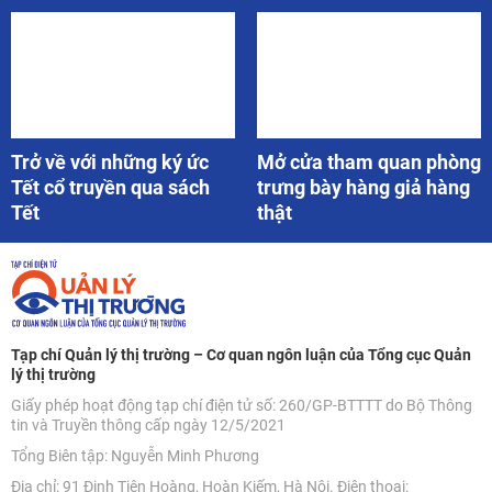
Trở về với những ký ức
Mở cửa tham quan phòng
Tết cổ truyền qua sách
trưng bày hàng giả hàng
Tết
thật
Tạp chí Quản lý thị trường – Cơ quan ngôn luận của Tổng cục Quản
lý thị trường
Giấy phép hoạt động tạp chí điện tử số: 260/GP-BTTTT do Bộ Thông
tin và Truyền thông cấp ngày 12/5/2021
Tổng Biên tập: Nguyễn Minh Phương
Địa chỉ: 91 Đinh Tiên Hoàng, Hoàn Kiếm, Hà Nội. Điện thoại: