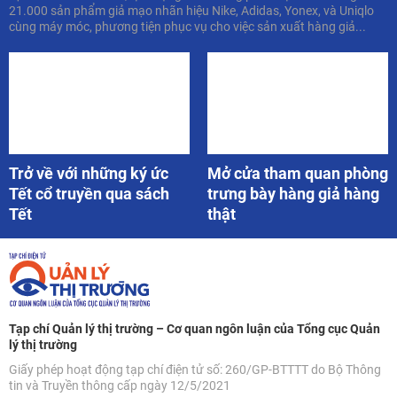
21.000 sản phẩm giả mạo nhãn hiệu Nike, Adidas, Yonex, và Uniqlo
cùng máy móc, phương tiện phục vụ cho việc sản xuất hàng giả...
Trở về với những ký ức
Mở cửa tham quan phòng
Tết cổ truyền qua sách
trưng bày hàng giả hàng
Tết
thật
Tạp chí Quản lý thị trường – Cơ quan ngôn luận của Tổng cục Quản
lý thị trường
Giấy phép hoạt động tạp chí điện tử số: 260/GP-BTTTT do Bộ Thông
tin và Truyền thông cấp ngày 12/5/2021