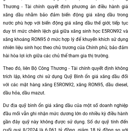
Thương - Tài chính quyết định phương án điều hành giá
xăng dầu nhằm bảo đảm biến động giá xăng dầu trong
nước phù hợp với biến động giá xăng dầu thế giới; tiếp tục
duy trì mức chênh lệch giá giữa xăng sinh học E5RON92 và
xăng khoáng RON95 ở mức hợp lý để khuyến khích sử dụng
nhiên liệu sinh học theo chủ trương của Chính phủ; bảo đảm
hài hòa lợi ích giữa các chủ thể tham gia thị trường.
Theo đó, liên Bộ Công Thương - Tài chính quyết định không
trích lập, không chi sử dụng Quỹ Bình ổn giá xăng dầu đối
với các mặt hàng xăng E5RON92, xăng RON95, dầu diesel,
dầu hỏa, dầu mazut.
Dư địa quỹ bình ổn giá xăng dầu của một số doanh nghiệp
đầu mối vẫn ghi nhận mức dương lớn do nhiều kỳ điều hành
gần đây quỹ này không được sử dụng. Số dư quỹ tính đến
cuối quý II/2024 là 6.061 tỷ đồng, giảm 18 tỷ đồng so với