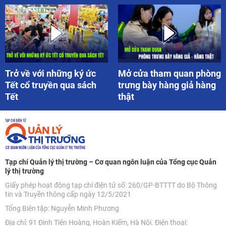
Trở về với những ký ức
Mở cửa tham quan phòng
Tết cổ truyền qua sách
trưng bày hàng giả hàng
Tết
thật
Tạp chí Quản lý thị trường – Cơ quan ngôn luận của Tổng cục Quản
lý thị trường
Giấy phép hoạt động tạp chí điện tử số: 260/GP-BTTTT do Bộ Thông
tin và Truyền thông cấp ngày 12/5/2021
Tổng Biên tập: Nguyễn Minh Phương
Địa chỉ: 91 Đinh Tiên Hoàng, Hoàn Kiếm, Hà Nội. Điện thoại: