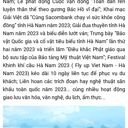
Nam; Lễ phát động Cuộc vận động “Toàn dân rèn
luyện thân thể theo gương Bác Hồ vĩ đại”; Khai mạc
Giải Việt dã “Cùng Sacombank chạy vì sức khỏe cộng
đồng” tỉnh Hà Nam năm 2023; Giải đua thuyền tỉnh Hà
Nam năm 2023 và biểu diễn lướt ván; Trưng bày “Bảo
vật Quốc gia và cổ vật tiêu biểu tỉnh Hà Nam” lần thứ
hai năm 2023 và triển lãm “Điêu khắc Phật giáo qua
bộ sưu tập của Bảo tàng Mỹ thuật Việt Nam”; Festival
Khinh khí cầu Hà Nam 2023 ( Fly up Viet Nam - Hà
Nam 2023) kéo dài 10 ngày liên tục để phục vụ du
khách; Liên hoan các trích đoạn hay nghệ thuật sân
khấu toàn quốc năm 2023... cùng nhiều hoạt động
giao lưu văn hóa, văn nghệ, du lịch, ẩm thực...