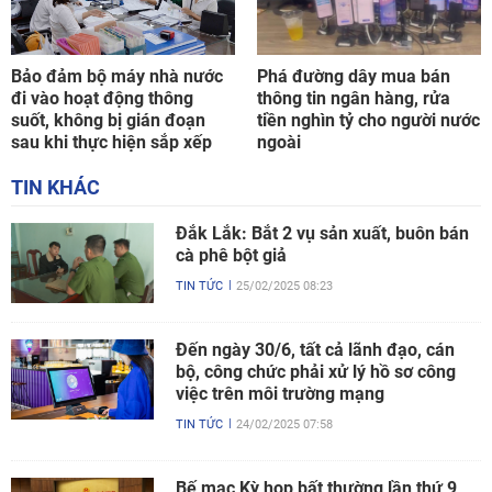
Bảo đảm bộ máy nhà nước
Phá đường dây mua bán
đi vào hoạt động thông
thông tin ngân hàng, rửa
suốt, không bị gián đoạn
tiền nghìn tỷ cho người nước
sau khi thực hiện sắp xếp
ngoài
TIN KHÁC
Đắk Lắk: Bắt 2 vụ sản xuất, buôn bán
cà phê bột giả
TIN TỨC
25/02/2025 08:23
Đến ngày 30/6, tất cả lãnh đạo, cán
bộ, công chức phải xử lý hồ sơ công
việc trên môi trường mạng
TIN TỨC
24/02/2025 07:58
Bế mạc Kỳ họp bất thường lần thứ 9