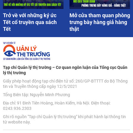
Trở về với những ký ức
Mở cửa tham quan phòng
Tết cổ truyền qua sách
trưng bày hàng giả hàng
Tết
thật
Tạp chí Quản lý thị trường – Cơ quan ngôn luận của Tổng cục Quản
lý thị trường
Giấy phép hoạt động tạp chí điện tử số: 260/GP-BTTTT do Bộ Thông
tin và Truyền thông cấp ngày 12/5/2021
Tổng Biên tập: Nguyễn Minh Phương
Địa chỉ: 91 Đinh Tiên Hoàng, Hoàn Kiếm, Hà Nội. Điện thoại:
0243.936.2303
Ghi rõ nguồn "Tạp chí Quản lý thị trường" khi phát hành lại thông tin
từ website này.