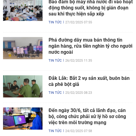
Bảo đảm bộ máy nhà nước đi vào hoạt
động thông suốt, không bị gián đoạn
sau khi thực hiện sắp xếp
TIN TỨC
27/02/2025 07:55
Phá đường dây mua bán thông tin
ngân hàng, rửa tiền nghìn tỷ cho người
nước ngoài
TIN TỨC
26/02/2025 11:35
Đắk Lắk: Bắt 2 vụ sản xuất, buôn bán
cà phê bột giả
TIN TỨC
25/02/2025 08:23
Đến ngày 30/6, tất cả lãnh đạo, cán
bộ, công chức phải xử lý hồ sơ công
việc trên môi trường mạng
TIN TỨC
24/02/2025 07:58