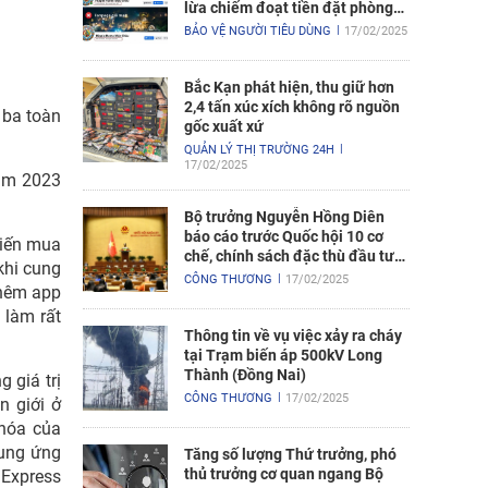
lừa chiếm đoạt tiền đặt phòng
nghỉ
BẢO VỆ NGƯỜI TIÊU DÙNG
17/02/2025
Bắc Kạn phát hiện, thu giữ hơn
2,4 tấn xúc xích không rõ nguồn
 ba toàn
gốc xuất xứ
QUẢN LÝ THỊ TRƯỜNG 24H
17/02/2025
năm 2023
Bộ trưởng Nguyễn Hồng Diên
báo cáo trước Quốc hội 10 cơ
biến mua
chế, chính sách đặc thù đầu tư
khi cung
xây dựng Dự án điện hạt nhân
CÔNG THƯƠNG
17/02/2025
thêm app
Ninh Thuận
 làm rất
Thông tin về vụ việc xảy ra cháy
tại Trạm biến áp 500kV Long
Thành (Đồng Nai)
 giá trị
CÔNG THƯƠNG
17/02/2025
n giới ở
 hóa của
cung ứng
Tăng số lượng Thứ trưởng, phó
thủ trưởng cơ quan ngang Bộ
iExpress