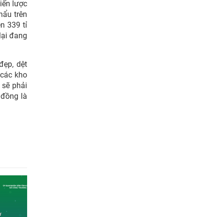
iến lược
hẩu trên
n 339 tỉ
lại đang
đẹp, dệt
 các kho
 sẽ phải
 đồng là