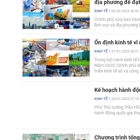
địa phương để đạt
KINH TẾ
06/02/2025 06:59
Chính phủ vừa ban hàn
lĩnh vực và địa phương
Ổn định kinh tế vĩ
KINH TẾ
31/01/2025 08:27
Trong bối cảnh kinh tế 
Năm 2025, Chính phủ kh
triển kinh tế số và côn
tăng trưởng GDP 8%.
Kế hoạch hành độn
KINH TẾ
24/01/2025 07:18
Phó Thủ tướng Trần Hồ
hành động quốc gia thự
Chương trình tổng