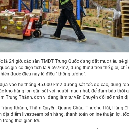
ốc là 24 giờ, các sàn TMĐT Trung Quốc đang đặt mục tiêu sẽ g
quốc gia có diện tích là 9.597km2, đứng thứ 3 trên thế giới, chỉ
iện được điều này là điều “không tưởng”.
dựa vào hệ thống 45.000 km2 đường sắt tốc độ cao, dùng rob
ác kho hàng lớn gần sát với người mua nhất, để đảm bảo thời g
m Trung Thành, đơn vị đang làm tư vấn Chuyển đổi số nhận đị
, Trùng Khánh, Thâm Quyến, Quảng Châu, Thượng Hải, Hàng C
địa điểm livestream bán hàng, thanh toán online thuận lợi, tố
trong thời gian tới.