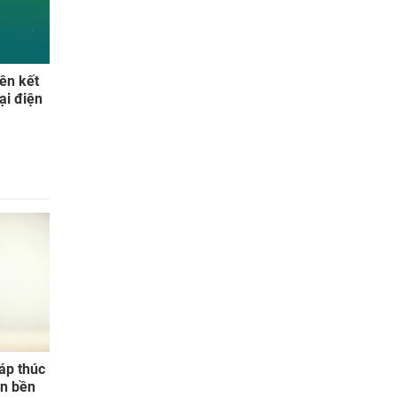
iên kết
ại điện
háp thúc
ển bền