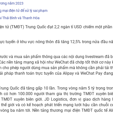
hương năm 2023
 mại điện tử để xử lý sai phạm
ại Thái Bình và Thanh Hóa
 điện tử (TMĐT) Trung Quốc đạt 2,2 ngàn tỉ USD chiếm một phần
rực tuyến ở khu vực nông thôn đã tăng 12,5% trong nửa đầu 
rước và mua sản phẩm thông qua các nội dung livestream đã 
Các nền tảng mạng xã hội như WeChat đã chớp tốt thời cơ này 
ch cho phép người dùng mua sản phẩm mà không cần phải tải 
i pháp thanh toán trực tuyến của Alipay và WeChat Pay đang
rung Quốc đã tăng gấp 10 lần. Trong vòng năm 5 tỷ trọng trong
nh có hơn 100.000 người tham gia thị trường TMĐT xuyên biê
 TMĐT xuyên biên giới. JD Logistics, đơn vị giao dịch hàng
thế giới và có kế hoạch phát triển mạng lưới hậu cần chuỗi 
g vòng ba năm tới. Nền tảng thương mại điện TMĐT quốc tế Al