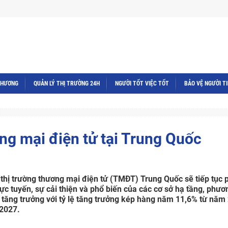
THƯƠNG
QUẢN LÝ THỊ TRƯỜNG 24H
NGƯỜI TỐT VIỆC TỐT
BẢO VỆ NGƯỜI T
ng mại điện tử tại Trung Quốc
 thị trường thương mại điện tử (TMĐT) Trung Quốc sẽ tiếp tục 
ực tuyến, sự cải thiện và phổ biến của các cơ sở hạ tầng, phươ
 tăng trưởng với tỷ lệ tăng trưởng kép hàng năm 11,6% từ năm
 2027.