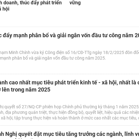
h doanh, thúc đẩy phát triển
vững
ã hội
c đẩy mạnh phân bổ và giải ngân vốn đầu tư công năm 
hạm Minh Chính vừa ký Công điện số 16/CĐ-TTg ngày 18/2/2025 đôn đố
 mạnh phân bổ và giải ngân vốn đầu tư công năm 2025.
nh cao nhất mục tiêu phát triển kinh tế - xã hội, nhất là c
ở lên trong năm 2025
hị quyết số 27/NQ-CP phiên họp Chính phủ thường kỳ tháng 1 năm 2025,
, địa phương quán triệt, thực hiện đồng bộ, quyết liệt, hiệu quả các nhiệm
- xã hội, tập trung thực hiện và hoàn thành ở mức cao nhất các mục tiêu, c
 hội của năm 2025 và cả nhiệm kỳ 2021 - 2025, nhất là chỉ tiêu tăng trưởng
h Nghị quyết đặt mục tiêu tăng trưởng các ngành, lĩnh v