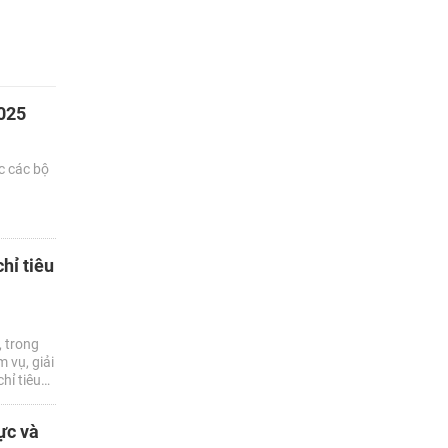
2025
c các bộ
hỉ tiêu
 trong
 vụ, giải
hỉ tiêu
 đạt 8%
ực và