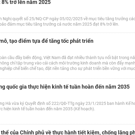
 8% trở lên năm 2025
h Nghị quyết số 25/NQ-CP ngày 05/02/2025 về mục tiêu tăng trưởng cá
 bảo đảm mục tiêu tăng trưởng cả nước năm 2025 đạt 8% trở lên.
 mô, tạo điểm tựa để tăng tốc phát triển
toàn cầu đầy biến động, Việt Nam đã đạt nhiều thành tựu nổi bật trong 
ông chỉ tập trung vào cải cách môi trường kinh doanh mà còn đẩy mạn
g nghiệp chế biến chế tạo, đặt nền tảng cho sự phát triển bền vững với mục
g quốc gia thực hiện kinh tế tuần hoàn đến năm 2035
ng Hà vừa ký Quyết định số 222/QĐ-TTg ngày 23/1/2025 ban hành Kế h
c hiện kinh tế tuần hoàn đến năm 2035 (Kế hoạch).
 thể của Chính phủ về thực hành tiết kiệm, chống lãng p