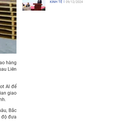
KINH TẾ
09/12/2024
iao hàng
 sau Liên
ot AI để
ian giao
nh.
hâu, Bắc
c độ đưa