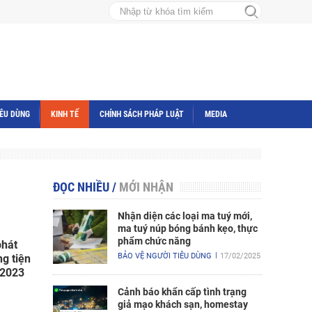
IÊU DÙNG
KINH TẾ
CHÍNH SÁCH PHÁP LUẬT
MEDIA
ĐỌC NHIỀU
/
MỚI NHẬN
Nhận diện các loại ma tuý mới,
ma tuý núp bóng bánh kẹo, thực
phẩm chức năng
phát
BẢO VỆ NGƯỜI TIÊU DÙNG
17/02/2025
ng tiện
 2023
Cảnh báo khẩn cấp tình trạng
giả mạo khách sạn, homestay