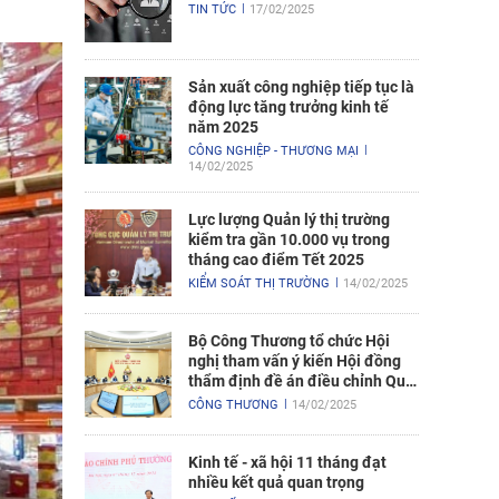
TIN TỨC
17/02/2025
Sản xuất công nghiệp tiếp tục là
động lực tăng trưởng kinh tế
năm 2025
CÔNG NGHIỆP - THƯƠNG MẠI
14/02/2025
Lực lượng Quản lý thị trường
kiểm tra gần 10.000 vụ trong
tháng cao điểm Tết 2025
KIỂM SOÁT THỊ TRƯỜNG
14/02/2025
Bộ Công Thương tổ chức Hội
nghị tham vấn ý kiến Hội đồng
thẩm định đề án điều chỉnh Quy
hoạch điện VIII
CÔNG THƯƠNG
14/02/2025
Kinh tế - xã hội 11 tháng đạt
nhiều kết quả quan trọng