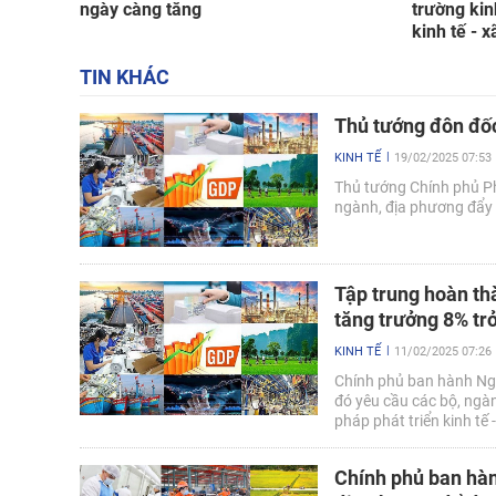
ngày càng tăng
trường kin
kinh tế - x
TIN KHÁC
Thủ tướng đôn đố
KINH TẾ
19/02/2025 07:53
Thủ tướng Chính phủ P
ngành, địa phương đẩy
Tập trung hoàn thà
tăng trưởng 8% tr
KINH TẾ
11/02/2025 07:26
Chính phủ ban hành Ng
đó yêu cầu các bộ, ngành
pháp phát triển kinh tế 
phát triển kinh tế - xã
trở lên trong năm 2025.
Chính phủ ban hàn