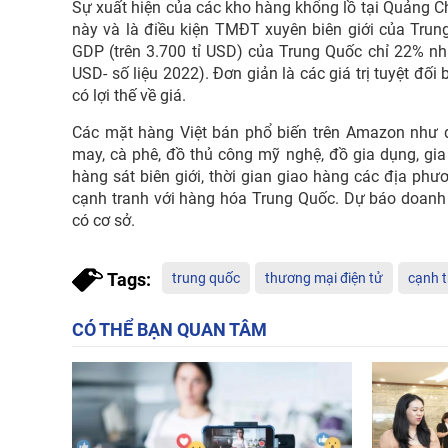
Sự xuất hiện của các kho hàng khổng lồ tại Quảng 
này và là điều kiện TMĐT xuyên biên giới của Trung
GDP (trên 3.700 tỉ USD) của Trung Quốc chỉ 22% nh
USD- số liệu 2022). Đơn giản là các giá trị tuyệt đố
có lợi thế về giá.
Các mặt hàng Việt bán phổ biến trên Amazon như 
may, cà phê, đồ thủ công mỹ nghệ, đồ gia dụng, gia
hàng sát biên giới, thời gian giao hàng các địa phư
cạnh tranh với hàng hóa Trung Quốc. Dự báo doanh 
có cơ sở.
Tags:
trung quốc
thương mại điện tử
cạnh 
CÓ THỂ BẠN QUAN TÂM