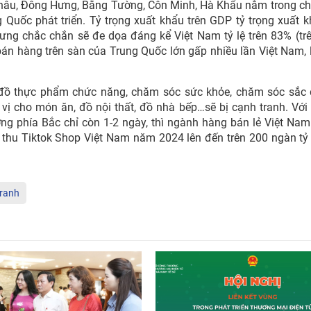
Châu, Đông Hưng, Bằng Tường, Côn Minh, Hà Khẩu nằm trong ch
 Quốc phát triển. Tỷ trọng xuất khẩu trên GDP tỷ trọng xuất k
ưng chắc chắn sẽ đe dọa đáng kể Việt Nam tỷ lệ trên 83% (trê
i bán hàng trên sàn của Trung Quốc lớn gấp nhiều lần Việt Nam, 
đồ thực phẩm chức năng, chăm sóc sức khỏe, chăm sóc sắc 
 vị cho món ăn, đồ nội thất, đồ nhà bếp…sẽ bị cạnh tranh. Với
ơng phía Bắc chỉ còn 1-2 ngày, thì ngành hàng bán lẻ Việt Nam
thu Tiktok Shop Việt Nam năm 2024 lên đến trên 200 ngàn tỷ
tranh