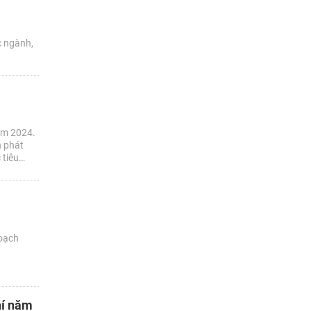
c ngành,
năm 2024.
h phát
 tiêu
oạch
hí năm