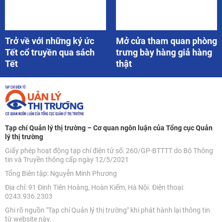
Trở về với những ký ức
Mở cửa tham quan phòng
Tết cổ truyền qua sách
trưng bày hàng giả hàng
Tết
thật
Tạp chí Quản lý thị trường – Cơ quan ngôn luận của Tổng cục Quản
lý thị trường
Giấy phép hoạt động tạp chí điện tử số: 260/GP-BTTTT do Bộ Thông
tin và Truyền thông cấp ngày 12/5/2021
Tổng Biên tập: Nguyễn Minh Phương
Địa chỉ: 91 Đinh Tiên Hoàng, Hoàn Kiếm, Hà Nội. Điện thoại:
0243.936.2303
Ghi rõ nguồn "Tạp chí Quản lý thị trường" khi phát hành lại thông tin
từ website này.