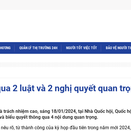
THƯƠNG
QUẢN LÝ THỊ TRƯỜNG 24H
NGƯỜI TỐT VIỆC TỐT
BẢO VỆ NGƯỜI T
ua 2 luật và 2 nghị quyết quan tr
 và trách nhiệm cao, sáng 18/01/2024, tại Nhà Quốc hội, Quốc hộ
và biểu quyết thông qua 4 nội dung quan trọng.
nêu rõ, từ thành công của kỳ họp đầu tiên trong năm mới 2024,