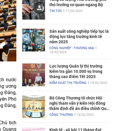
thủ trưởng cơ quan ngang Bộ
TIN TỨC
17/02/2025
Sản xuất công nghiệp tiếp tục là
động lực tăng trưởng kinh tế
năm 2025
CÔNG NGHIỆP - THƯƠNG MẠI
14/02/2025
Lực lượng Quản lý thị trường
kiểm tra gần 10.000 vụ trong
tháng cao điểm Tết 2025
ch nước
KIỂM SOÁT THỊ TRƯỜNG
14/02/2025
ung ương
ng Đảng,
Bộ Công Thương tổ chức Hội
uyên Phó
nghị tham vấn ý kiến Hội đồng
ng Đảng,
thẩm định đề án điều chỉnh Quy
hoạch điện VIII
CÔNG THƯƠNG
14/02/2025
Chủ tịch
ần Quang
Kinh tế - xã hội 11 tháng đạt