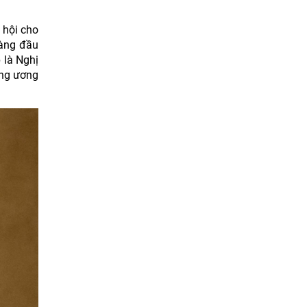
 hội cho
hàng đầu
 là Nghị
ung ương