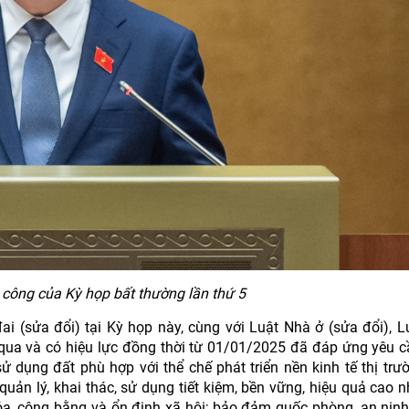
công của Kỳ họp bất thường lần thứ 5
ai (sửa đổi) tại Kỳ họp này, cùng với Luật Nhà ở (sửa đổi), L
 qua và có hiệu lực đồng thời từ 01/01/2025 đã đáp ứng yêu 
ử dụng đất phù hợp với thể chế phát triển nền kinh tế thị trư
uản lý, khai thác, sử dụng tiết kiệm, bền vững, hiệu quả cao n
a, công bằng và ổn định xã hội; bảo đảm quốc phòng, an ninh