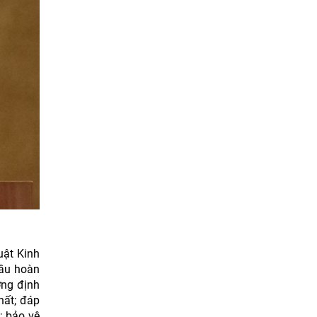
uật Kinh
cầu hoàn
ờng định
hất; đáp
; bảo vệ