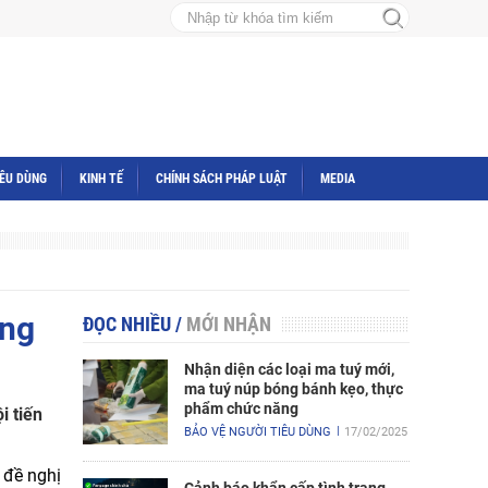
IÊU DÙNG
KINH TẾ
CHÍNH SÁCH PHÁP LUẬT
MEDIA
ọng
ĐỌC NHIỀU
/
MỚI NHẬN
Nhận diện các loại ma tuý mới,
ma tuý núp bóng bánh kẹo, thực
phẩm chức năng
i tiến
BẢO VỆ NGƯỜI TIÊU DÙNG
17/02/2025
 đề nghị