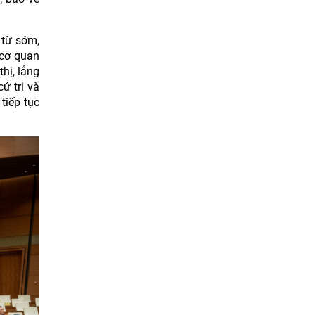
 từ sớm,
 cơ quan
hị, lắng
ử tri và
tiếp tục