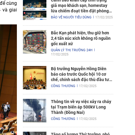
Cảnh báo khẩn cấp tình trạng
 để cùng
giả mạo khách sạn, homestay
 và giai
lừa chiếm đoạt tiền đặt phòng
nghỉ
BẢO VỆ NGƯỜI TIÊU DÙNG
17/02/2025
Bắc Kạn phát hiện, thu giữ hơn
2,4 tấn xúc xích không rõ nguồn
gốc xuất xứ
QUẢN LÝ THỊ TRƯỜNG 24H
17/02/2025
Bộ trưởng Nguyễn Hồng Diên
báo cáo trước Quốc hội 10 cơ
chế, chính sách đặc thù đầu tư
xây dựng Dự án điện hạt nhân
CÔNG THƯƠNG
17/02/2025
Ninh Thuận
Thông tin về vụ việc xảy ra cháy
tại Trạm biến áp 500kV Long
Thành (Đồng Nai)
CÔNG THƯƠNG
17/02/2025
Tăng số lượng Thứ trưởng, phó