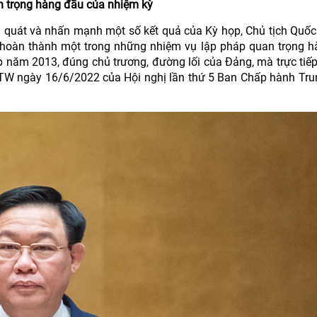
n trọng hàng đầu của nhiệm kỳ
 quát và nhấn mạnh một số kết quả của Kỳ họp, Chủ tịch Quốc
), hoàn thành một trong những nhiệm vụ lập pháp quan trọng 
 năm 2013, đúng chủ trương, đường lối của Đảng, mà trực tiếp
Q/TW ngày 16/6/2022 của Hội nghị lần thứ 5 Ban Chấp hành Tr