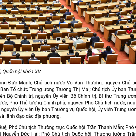
, Quốc hội khóa XV
ông Đức Mạnh; Chủ tịch nước Võ Văn Thưởng, nguyên Chủ tị
 Ban Tổ chức Trung ương Trương Thị Mai; Chủ tịch Ủy ban Tr
n Bộ Chính trị, nguyên Ủy viên Bộ Chính trị, Bí thư Trung ươ
ước, Phó Thủ tướng Chính phủ, nguyên Phó Chủ tịch nước, ng
, nguyên Ủy viên Ủy ban Thường vụ Quốc hội, Ủy viên Trung ươ
 và lãnh đạo các địa phương.
Huệ; Phó Chủ tịch Thường trực Quốc hội Trần Thanh Mẫn; Phó 
i Nguyễn Đức Hải; Phó Chủ tịch Quốc hội, Thượng tướng Tr