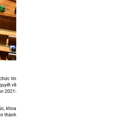
chức tín
quyết về
ạn 2021-
úc, khoa
àn thành