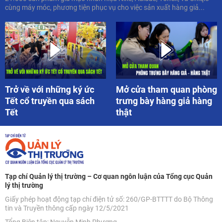
cùng máy móc, phương tiện phục vụ cho việc sản xuất hàng giả...
Trở về với những ký ức
Mở cửa tham quan phòng
Tết cổ truyền qua sách
trưng bày hàng giả hàng
Tết
thật
Tạp chí Quản lý thị trường – Cơ quan ngôn luận của Tổng cục Quản
lý thị trường
Giấy phép hoạt động tạp chí điện tử số: 260/GP-BTTTT do Bộ Thông
tin và Truyền thông cấp ngày 12/5/2021
Tổng Biên tập: Nguyễn Minh Phương