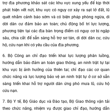
trợ địa phương khảo sát các khu vực xung yếu để kịp thời
phát hiện vết nứt, khu vực có nguy cơ xảy ra sạt lở đất, lũ
quét nhằm cảnh báo sớm và có biện pháp phòng ngừa, di
dời dân cư đảm bảo an toàn; chủ động bố trí lực lượng,
phương tiện tại các địa bàn trọng điểm có nguy cơ bị ngập
sâu, chia cắt để sẵn sàng hỗ trợ sơ tán, di dời dân cư, cứu
hộ, cứu nạn khi có yêu cầu của địa phương.
6. Bộ Công an chỉ đạo triển khai lực lượng phân luồng,
hướng dẫn bảo đảm an toàn giao thông, an ninh trật tự tại
khu vực bị ảnh hưởng của thiên tai; chỉ đạo các cơ quan
chức năng và lực lượng bảo vệ an ninh trật tự ở cơ sở sẵn
sàng triển khai hỗ trợ người dân ứng phó mưa lũ, cứu hộ
cứu nạn.
7. Bộ Y tế, Bộ Giáo dục và Đào tạo, Bộ Giao thông vận tải
theo chức năng, nhiệm vụ được giao chỉ đạo, hướng dẫn