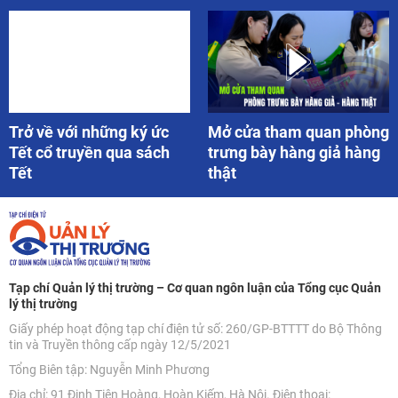
Trở về với những ký ức
Mở cửa tham quan phòng
Tết cổ truyền qua sách
trưng bày hàng giả hàng
Tết
thật
Tạp chí Quản lý thị trường – Cơ quan ngôn luận của Tổng cục Quản
lý thị trường
Giấy phép hoạt động tạp chí điện tử số: 260/GP-BTTTT do Bộ Thông
tin và Truyền thông cấp ngày 12/5/2021
Tổng Biên tập: Nguyễn Minh Phương
Địa chỉ: 91 Đinh Tiên Hoàng, Hoàn Kiếm, Hà Nội. Điện thoại: