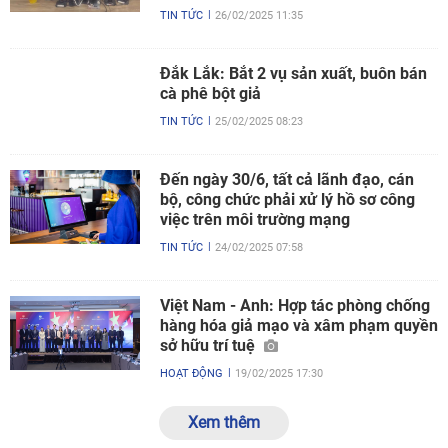
TIN TỨC
26/02/2025 11:35
Đắk Lắk: Bắt 2 vụ sản xuất, buôn bán
cà phê bột giả
TIN TỨC
25/02/2025 08:23
Đến ngày 30/6, tất cả lãnh đạo, cán
bộ, công chức phải xử lý hồ sơ công
việc trên môi trường mạng
TIN TỨC
24/02/2025 07:58
Việt Nam - Anh: Hợp tác phòng chống
hàng hóa giả mạo và xâm phạm quyền
sở hữu trí tuệ
HOẠT ĐỘNG
19/02/2025 17:30
Xem thêm