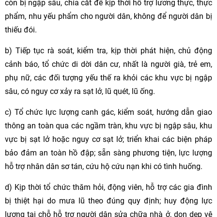
còn bị ngập sâu, chia cắt để kịp thời hỗ trợ lương thực, thực
phẩm, nhu yếu phẩm cho người dân, không để người dân bị
thiếu đói.
b) Tiếp tục rà soát, kiểm tra, kịp thời phát hiện, chủ động
cảnh báo, tổ chức di dời dân cư, nhất là người già, trẻ em,
phụ nữ, các đối tượng yếu thế ra khỏi các khu vực bị ngập
sâu, có nguy cơ xảy ra sạt lở, lũ quét, lũ ống.
c) Tổ chức lực lượng canh gác, kiểm soát, hướng dẫn giao
thông an toàn qua các ngầm tràn, khu vực bị ngập sâu, khu
vực bị sạt lở hoặc nguy cơ sạt lở; triển khai các biện pháp
bảo đảm an toàn hồ đập; sẵn sàng phương tiện, lực lượng
hỗ trợ nhân dân sơ tán, cứu hộ cứu nạn khi có tình huống.
d) Kịp thời tổ chức thăm hỏi, động viên, hỗ trợ các gia đình
bị thiệt hại do mưa lũ theo đúng quy định; huy động lực
lượng tại chỗ hỗ trợ người dân sửa chữa nhà ở, dọn dẹp vệ