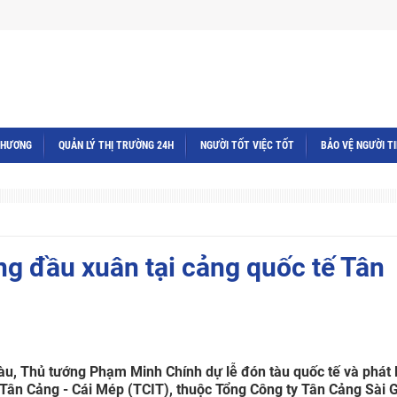
THƯƠNG
QUẢN LÝ THỊ TRƯỜNG 24H
NGƯỜI TỐT VIỆC TỐT
BẢO VỆ NGƯỜI T
ng đầu xuân tại cảng quốc tế Tân
 Tàu, Thủ tướng Phạm Minh Chính dự lễ đón tàu quốc tế và phát 
Tân Cảng - Cái Mép (TCIT), thuộc Tổng Công ty Tân Cảng Sài 