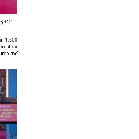
ng-Cái
ần 1.500
uồn nhân
trên thế