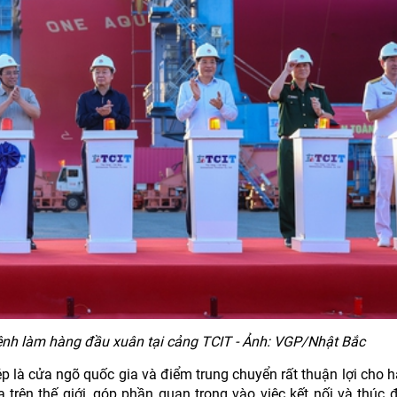
lệnh làm hàng đầu xuân tại cảng TCIT - Ảnh: VGP/Nhật Bắc
 Mép là cửa ngõ quốc gia và điểm trung chuyển rất thuận lợi cho 
 trên thế giới, góp phần quan trọng vào việc kết nối và thúc 