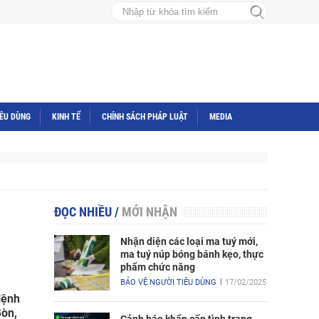
IÊU DÙNG
KINH TẾ
CHÍNH SÁCH PHÁP LUẬT
MEDIA
ĐỌC NHIỀU
/
MỚI NHẬN
Nhận diện các loại ma tuý mới,
ma tuý núp bóng bánh kẹo, thực
phẩm chức năng
BẢO VỆ NGƯỜI TIÊU DÙNG
17/02/2025
lệnh
Gòn,