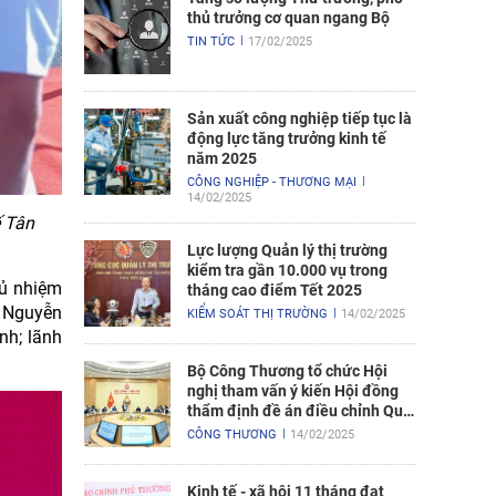
thủ trưởng cơ quan ngang Bộ
TIN TỨC
17/02/2025
Sản xuất công nghiệp tiếp tục là
động lực tăng trưởng kinh tế
năm 2025
CÔNG NGHIỆP - THƯƠNG MẠI
14/02/2025
ế Tân
Lực lượng Quản lý thị trường
kiểm tra gần 10.000 vụ trong
hủ nhiệm
tháng cao điểm Tết 2025
g Nguyễn
KIỂM SOÁT THỊ TRƯỜNG
14/02/2025
nh; lãnh
Bộ Công Thương tổ chức Hội
nghị tham vấn ý kiến Hội đồng
thẩm định đề án điều chỉnh Quy
hoạch điện VIII
CÔNG THƯƠNG
14/02/2025
Kinh tế - xã hội 11 tháng đạt