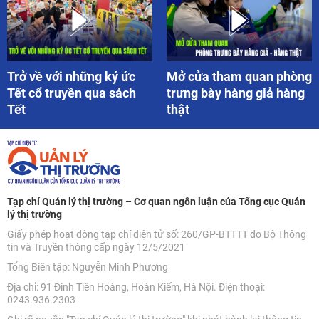
Trở về với những ký ức
Mở cửa tham quan phòng
Tết cổ truyền qua sách
trưng bày hàng giả hàng
Tết
thật
Tạp chí Quản lý thị trường – Cơ quan ngôn luận của Tổng cục Quản
lý thị trường
Giấy phép hoạt động tạp chí điện tử số: 260/GP-BTTTT do Bộ Thông
tin và Truyền thông cấp ngày 12/5/2021
Tổng Biên tập: Nguyễn Minh Phương
Địa chỉ: 91 Đinh Tiên Hoàng, Hoàn Kiếm, Hà Nội. Điện thoại:
0243.936.2303