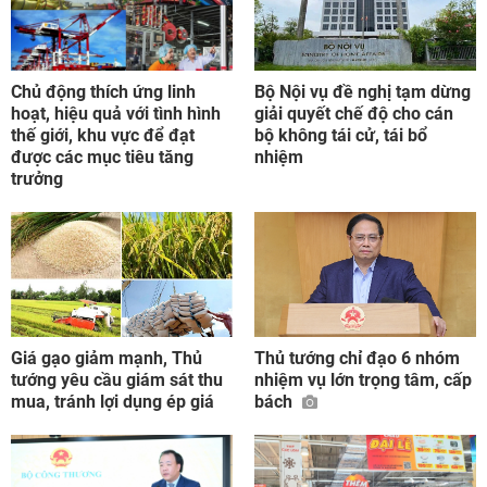
Chủ động thích ứng linh
Bộ Nội vụ đề nghị tạm dừng
hoạt, hiệu quả với tình hình
giải quyết chế độ cho cán
thế giới, khu vực để đạt
bộ không tái cử, tái bổ
được các mục tiêu tăng
nhiệm
trưởng
Giá gạo giảm mạnh, Thủ
Thủ tướng chỉ đạo 6 nhóm
tướng yêu cầu giám sát thu
nhiệm vụ lớn trọng tâm, cấp
mua, tránh lợi dụng ép giá
bách