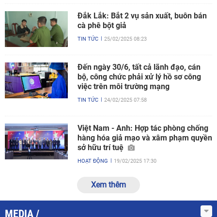
Đắk Lắk: Bắt 2 vụ sản xuất, buôn bán
cà phê bột giả
TIN TỨC
25/02/2025 08:23
Đến ngày 30/6, tất cả lãnh đạo, cán
bộ, công chức phải xử lý hồ sơ công
việc trên môi trường mạng
TIN TỨC
24/02/2025 07:58
Việt Nam - Anh: Hợp tác phòng chống
hàng hóa giả mạo và xâm phạm quyền
sở hữu trí tuệ
HOẠT ĐỘNG
19/02/2025 17:30
Xem thêm
MEDIA