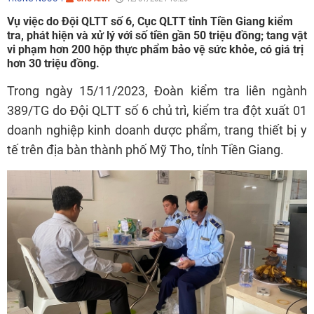
Vụ việc do Đội QLTT số 6, Cục QLTT tỉnh Tiền Giang kiểm
tra, phát hiện và xử lý với số tiền gần 50 triệu đồng; tang vật
vi phạm hơn 200 hộp thực phẩm bảo vệ sức khỏe, có giá trị
hơn 30 triệu đồng.
Trong ngày 15/11/2023, Đoàn kiểm tra liên ngành
389/TG do Đội QLTT số 6 chủ trì, kiểm tra đột xuất 01
doanh nghiệp kinh doanh dược phẩm, trang thiết bị y
tế trên địa bàn thành phố Mỹ Tho, tỉnh Tiền Giang.