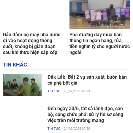
đi vào hoạt động thông
thông tin ngân hàng, rửa
suốt, không bị gián đoạn
tiền nghìn tỷ cho người nước
sau khi thực hiện sắp xếp
ngoài
TIN KHÁC
Đắk Lắk: Bắt 2 vụ sản xuất, buôn bán
cà phê bột giả
TIN TỨC
25/02/2025 08:23
Đến ngày 30/6, tất cả lãnh đạo, cán
bộ, công chức phải xử lý hồ sơ công
việc trên môi trường mạng
TIN TỨC
24/02/2025 07:58
Bế mạc Kỳ họp bất thường lần thứ 9
của Quốc hội khóa XV
TIN TỨC
19/02/2025 12:03