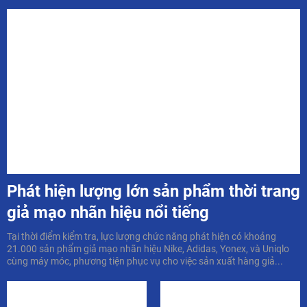
Phát hiện lượng lớn sản phẩm thời trang
giả mạo nhãn hiệu nổi tiếng
Tại thời điểm kiểm tra, lực lượng chức năng phát hiện có khoảng
21.000 sản phẩm giả mạo nhãn hiệu Nike, Adidas, Yonex, và Uniqlo
cùng máy móc, phương tiện phục vụ cho việc sản xuất hàng giả...
Trở về với những ký ức
Mở cửa tham quan phòng