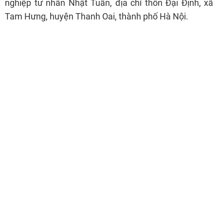
nghiệp tư nhân Nhật Tuấn, địa chỉ thôn Đại Định, xã
Tam Hưng, huyện Thanh Oai, thành phố Hà Nội.
Xử phạt trên 300 triệu đồng doanh nghiệp kinh doanh
xăng dầu vi phạm về chất lượng