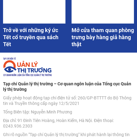
Tết cổ truyền qua sách
trưng bày hàng giả hàng
Tết
thật
Tạp chí Quản lý thị trường – Cơ quan ngôn luận của Tổng cục Quản
lý thị trường
Giấy phép hoạt động tạp chí điện tử số: 260/GP-BTTTT do Bộ Thông
tin và Truyền thông cấp ngày 12/5/2021
Tổng Biên tập: Nguyễn Minh Phương
Địa chỉ: 91 Đinh Tiên Hoàng, Hoàn Kiếm, Hà Nội. Điện thoại:
0243.936.2303
Ghi rõ nguồn "Tạp chí Quản lý thị trường" khi phát hành lại thông tin
từ website này.
Based on MasterCMS Ultimate Edition v2.9 2024