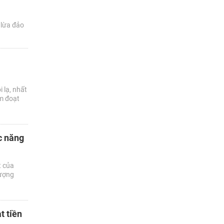
 lừa đảo
 lạ, nhất
ếm đoạt
c năng
t của
lượng
t tiền