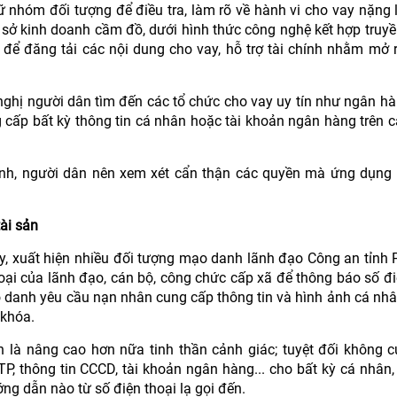
 nhóm đối tượng để điều tra, làm rõ về hành vi cho vay nặng l
sở kinh doanh cầm đồ, dưới hình thức công nghệ kết hợp truyề
 để đăng tải các nội dung cho vay, hỗ trợ tài chính nhằm mở 
 nghị người dân tìm đến các tổ chức cho vay uy tín như ngân h
g cấp bất kỳ thông tin cá nhân hoặc tài khoản ngân hàng trên c
chính, người dân nên xem xét cẩn thận các quyền mà ứng dụng
ài sản
y, xuất hiện nhiều đối tượng mạo danh lãnh đạo Công an tỉnh 
ại của lãnh đạo, cán bộ, công chức cấp xã để thông báo số đi
 danh yêu cầu nạn nhân cung cấp thông tin và hình ảnh cá nhâ
 khóa.
n là nâng cao hơn nữa tinh thần cảnh giác; tuyệt đối không 
P, thông tin CCCD, tài khoản ngân hàng... cho bất kỳ cá nhân,
ng dẫn nào từ số điện thoại lạ gọi đến.