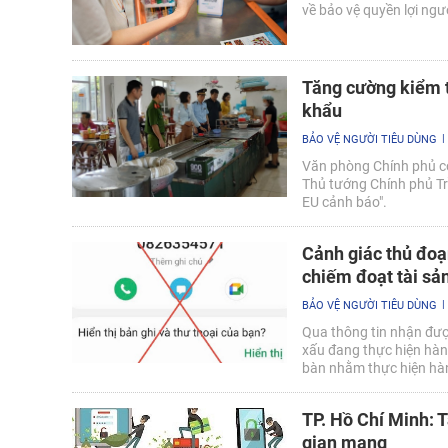
về bảo vệ quyền lợi ngư
Tăng cường kiểm t
khẩu
BẢO VỆ NGƯỜI TIÊU DÙNG
Văn phòng Chính phủ c
Thủ tướng Chính phủ Tr
EU cảnh báo".
Cảnh giác thủ đoạ
chiếm đoạt tài sả
BẢO VỆ NGƯỜI TIÊU DÙNG
Qua thông tin nhận đượ
xấu đang thực hiện hành
bàn nhằm thực hiện hàn
TP. Hồ Chí Minh: 
gian mạng