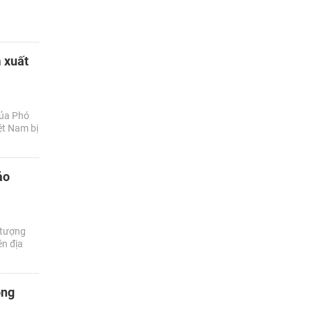
 xuất
của Phó
ệt Nam bị
ảo
 tượng
ên địa
ông