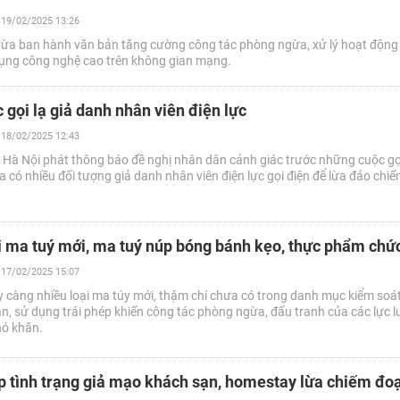
19/02/2025 13:26
ừa ban hành văn bản tăng cường công tác phòng ngừa, xử lý hoạt động
dụng công nghệ cao trên không gian mạng.
 gọi lạ giả danh nhân viên điện lực
18/02/2025 12:43
 Hà Nội phát thông báo đề nghị nhân dân cảnh giác trước những cuộc gọi
 có nhiều đối tượng giả danh nhân viên điện lực gọi điện để lừa đảo chi
i ma tuý mới, ma tuý núp bóng bánh kẹo, thực phẩm chứ
17/02/2025 15:07
y càng nhiều loại ma túy mới, thậm chí chưa có trong danh mục kiểm soá
, sử dụng trái phép khiến công tác phòng ngừa, đấu tranh của các lực 
hó khăn.
 tình trạng giả mạo khách sạn, homestay lừa chiếm đoạ