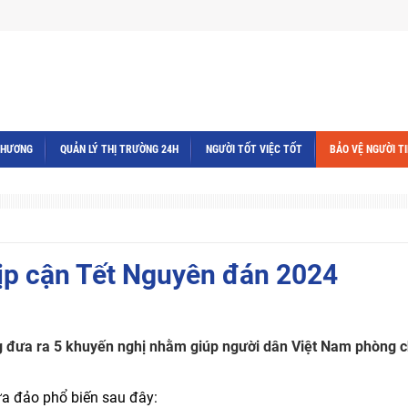
THƯƠNG
QUẢN LÝ THỊ TRƯỜNG 24H
NGƯỜI TỐT VIỆC TỐT
BẢO VỆ NGƯỜI T
ịp cận Tết Nguyên đán 2024
ông đưa ra 5 khuyến nghị nhằm giúp người dân Việt Nam phòng 
ừa đảo phổ biến sau đây: