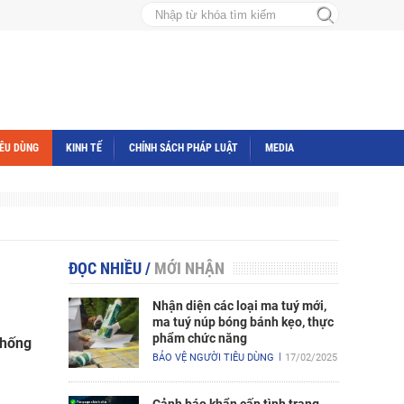
IÊU DÙNG
KINH TẾ
CHÍNH SÁCH PHÁP LUẬT
MEDIA
ĐỌC NHIỀU
/
MỚI NHẬN
Nhận diện các loại ma tuý mới,
ma tuý núp bóng bánh kẹo, thực
phẩm chức năng
chống
BẢO VỆ NGƯỜI TIÊU DÙNG
17/02/2025