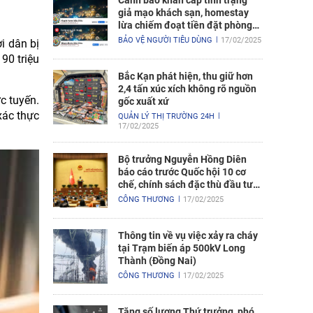
Cảnh báo khẩn cấp tình trạng
giả mạo khách sạn, homestay
lừa chiếm đoạt tiền đặt phòng
nghỉ
BẢO VỆ NGƯỜI TIÊU DÙNG
17/02/2025
i dân bị
90 triệu
Bắc Kạn phát hiện, thu giữ hơn
2,4 tấn xúc xích không rõ nguồn
c tuyến.
gốc xuất xứ
xác thực
QUẢN LÝ THỊ TRƯỜNG 24H
17/02/2025
Bộ trưởng Nguyễn Hồng Diên
báo cáo trước Quốc hội 10 cơ
chế, chính sách đặc thù đầu tư
xây dựng Dự án điện hạt nhân
CÔNG THƯƠNG
17/02/2025
Ninh Thuận
Thông tin về vụ việc xảy ra cháy
tại Trạm biến áp 500kV Long
Thành (Đồng Nai)
CÔNG THƯƠNG
17/02/2025
Tăng số lượng Thứ trưởng, phó