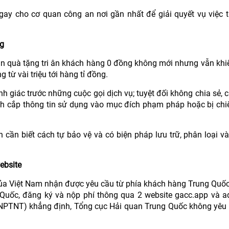
ay cho cơ quan công an nơi gần nhất để giải quyết vụ việc 
ng
ận quà tặng tri ân khách hàng 0 đồng không mới nhưng vẫn khi
 từ vài triệu tới hàng tỉ đồng.
h giác trước những cuộc gọi dịch vụ; tuyệt đối không chia sẻ, 
ánh cắp thông tin sử dụng vào mục đích phạm pháp hoặc bị ch
 cần biết cách tự bảo vệ và có biện pháp lưu trữ, phân loại và
ebsite
ủa Việt Nam nhận được yêu cầu từ phía khách hàng Trung Quốc
uốc, đăng ký và nộp phí thông qua 2 website gacc.app và aq
NPTNT) khẳng định, Tổng cục Hải quan Trung Quốc không yêu 