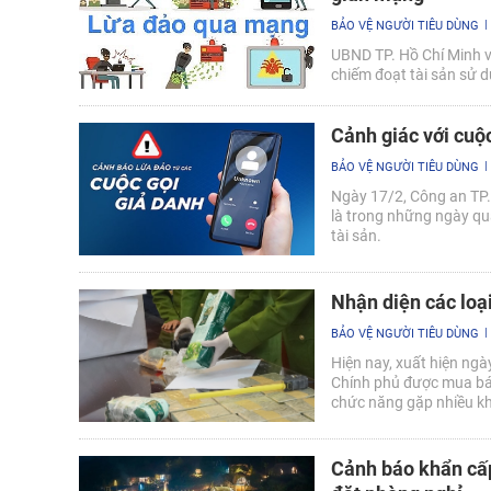
BẢO VỆ NGƯỜI TIÊU DÙNG
UBND TP. Hồ Chí Minh v
chiếm đoạt tài sản sử 
Cảnh giác với cuộc
BẢO VỆ NGƯỜI TIÊU DÙNG
Ngày 17/2, Công an TP.
là trong những ngày qua
tài sản.
Nhận diện các loạ
BẢO VỆ NGƯỜI TIÊU DÙNG
Hiện nay, xuất hiện ngà
Chính phủ được mua bán
chức năng gặp nhiều k
Cảnh báo khẩn cấp