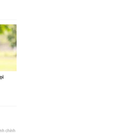
ọi
nh chính