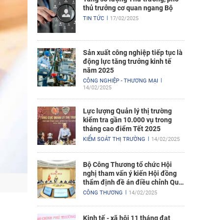
thủ trưởng cơ quan ngang Bộ
TIN TỨC
17/02/2025
Sản xuất công nghiệp tiếp tục là
động lực tăng trưởng kinh tế
năm 2025
CÔNG NGHIỆP - THƯƠNG MẠI
14/02/2025
Lực lượng Quản lý thị trường
kiểm tra gần 10.000 vụ trong
tháng cao điểm Tết 2025
KIỂM SOÁT THỊ TRƯỜNG
14/02/2025
Bộ Công Thương tổ chức Hội
nghị tham vấn ý kiến Hội đồng
thẩm định đề án điều chỉnh Quy
hoạch điện VIII
CÔNG THƯƠNG
14/02/2025
Kinh tế - xã hội 11 tháng đạt