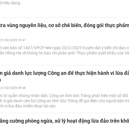
ời tiêu dùng.
ra vùng nguyên liệu, cơ sở chế biến, đóng gói thực phẩm
21/02/2025 10:47
ó văn bản số 1407/VPCP-NN ngày 20/2/2025 truyền đạt ý kiến chỉ đạo 
ần Hồng Hà về thông tin báo chí phản ánh "Thực phẩm xuất khẩu của Vi
n giả danh lực lượng Công an để thực hiện hành vi lừa đ
n
21/02/2025 09:48
c từ quần chúng nhân dân, Công an tỉnh Sóc Trăng phát hiện một số đối
 vi giả danh cán bộ Công an tỉnh Sóc Trăng để gọi điện cho người dân tr
h vi lừa đảo chiếm đoạt tài sản.
Tăng cường phòng ngừa, xử lý hoạt động lừa đảo trên kh