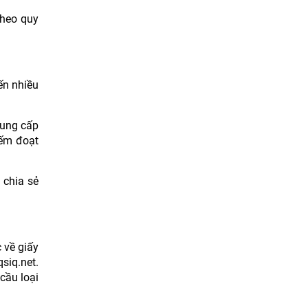
theo quy
ến nhiều
cung cấp
iếm đoạt
 chia sẻ
 về giấy
siq.net.
cầu loại