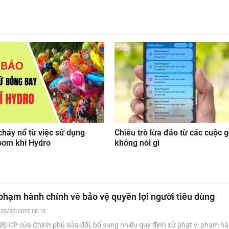
háy nổ từ việc sử dụng
Chiêu trò lừa đảo từ các cuộc g
bơm khí Hydro
không nói gì
phạm hành chính về bảo vệ quyền lợi người tiêu dùng
25/02/2025 08:13
Đ-CP của Chính phủ sửa đổi, bổ sung nhiều quy định xử phạt vi phạm hà