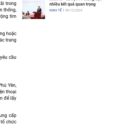
ãi trong
nhiều kết quả quan trọng
n thống,
KINH TẾ
09/12/2024
rộng tìm
àng hoặc
ác trang
 yêu cầu
Phú Yên,
ện thoại
n để lấy
cung cấp
 tổ chức