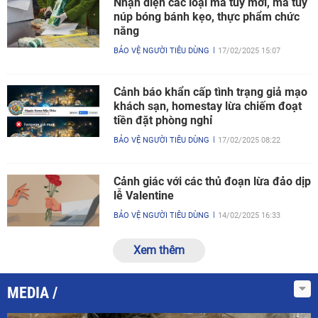
Nhận diện các loại ma tuý mới, ma tuý
núp bóng bánh kẹo, thực phẩm chức
năng
BẢO VỆ NGƯỜI TIÊU DÙNG
17/02/2025 15:07
Cảnh báo khẩn cấp tình trạng giả mạo
khách sạn, homestay lừa chiếm đoạt
tiền đặt phòng nghỉ
BẢO VỆ NGƯỜI TIÊU DÙNG
17/02/2025 08:22
Cảnh giác với các thủ đoạn lừa đảo dịp
lễ Valentine
BẢO VỆ NGƯỜI TIÊU DÙNG
14/02/2025 16:33
Xem thêm
MEDIA