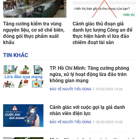
Tăng cường kiểm tra vùng
Cảnh giác thủ đoạn giả
nguyên liệu, cơ sở chế biến,
danh lực lượng Công an để
đóng gói thực phẩm xuất
thực hiện hành vi lừa đảo
khẩu
chiếm đoạt tài sản
TIN KHÁC
TP. Hồ Chí Minh: Tăng cường phòng
ngừa, xử lý hoạt động lừa đảo trên
không gian mạng
BẢO VỆ NGƯỜI TIÊU DÙNG
19/02/2025 13:26
Cảnh giác với cuộc gọi lạ giả danh
nhân viên điện lực
BẢO VỆ NGƯỜI TIÊU DÙNG
18/02/2025 12:43