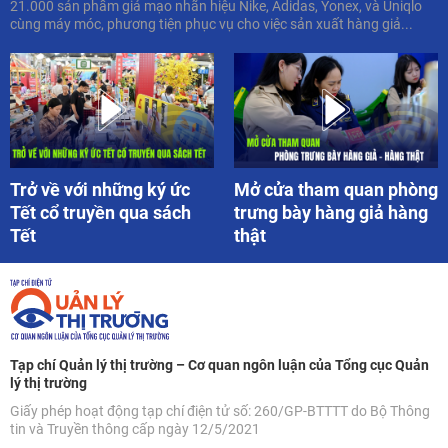
21.000 sản phẩm giả mạo nhãn hiệu Nike, Adidas, Yonex, và Uniqlo
cùng máy móc, phương tiện phục vụ cho việc sản xuất hàng giả...
Trở về với những ký ức
Mở cửa tham quan phòng
Tết cổ truyền qua sách
trưng bày hàng giả hàng
Tết
thật
Tạp chí Quản lý thị trường – Cơ quan ngôn luận của Tổng cục Quản
lý thị trường
Giấy phép hoạt động tạp chí điện tử số: 260/GP-BTTTT do Bộ Thông
tin và Truyền thông cấp ngày 12/5/2021