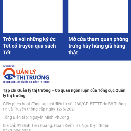
Trở về với những ký ức
Mở cửa tham quan phòng
Tết cổ truyền qua sách
trưng bày hàng giả hàng
Tết
thật
Tạp chí Quản lý thị trường – Cơ quan ngôn luận của Tổng cục Quản
lý thị trường
Giấy phép hoạt động tạp chí điện tử số: 260/GP-BTTTT do Bộ Thông
tin và Truyền thông cấp ngày 12/5/2021
Tổng Biên tập: Nguyễn Minh Phương
Địa chỉ: 91 Đinh Tiên Hoàng, Hoàn Kiếm, Hà Nội. Điện thoại:
0243.936.2303