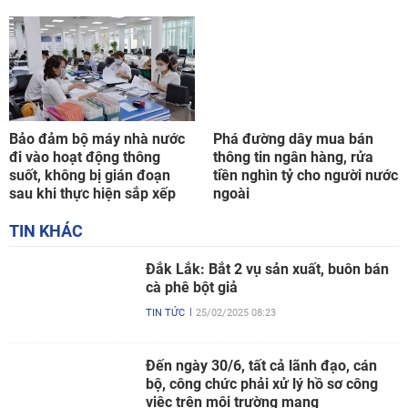
Bảo đảm bộ máy nhà nước
Phá đường dây mua bán
đi vào hoạt động thông
thông tin ngân hàng, rửa
suốt, không bị gián đoạn
tiền nghìn tỷ cho người nước
sau khi thực hiện sắp xếp
ngoài
TIN KHÁC
Đắk Lắk: Bắt 2 vụ sản xuất, buôn bán
cà phê bột giả
TIN TỨC
25/02/2025 08:23
Đến ngày 30/6, tất cả lãnh đạo, cán
bộ, công chức phải xử lý hồ sơ công
việc trên môi trường mạng