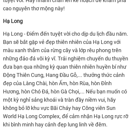
tuyệt vời. Hãy nhanh chân lên kế hoạch để khám phá
cao nguyên thơ mộng này!
Hạ Long
Hạ Long - Điểm đến tuyệt vời cho dịp du lịch đầu năm.
Bạn sẽ bắt gặp vẻ đẹp thiên nhiên của Hạ Long với
màu xanh thẳm của rừng cây và lớp rêu phong trên
những đảo đá vôi kỳ vĩ. Trải nghiệm chuyến du thuyền
đưa bạn qua những kỳ quan thiên nhiên huyền bí như
Động Thiên Cung, Hang Đầu Gỗ,... thưởng thức cảnh
đẹp của Làng Chài, hòn Ấm, hòn Rùa, hòn Đỉnh
Hương, hòn Chó Đá, hòn Gà Chọi,... Nếu bạn muốn có
một kỳ nghỉ sảng khoái và tràn đầy niềm vui, hãy
không bỏ lỡ khu vực Bãi Cháy hay Công viên Sun
World Hạ Long Complex, để cảm nhận Hạ Long rực rỡ
khi bình minh hay cảnh đẹp lung linh về đêm.